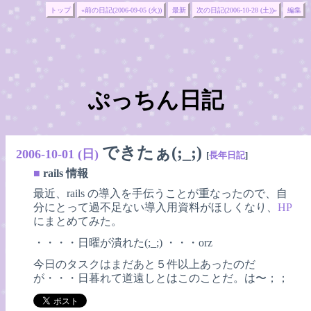
トップ
«前の日記(2006-09-05 (火))
最新
次の日記(2006-10-28 (土))»
編集
ぷっちん日記
できたぁ(;_;)
2006-10-01 (日)
[
長年日記
]
■
rails 情報
最近、rails の導入を手伝うことが重なったので、自
分にとって過不足ない導入用資料がほしくなり、
HP
にまとめてみた。
・・・・日曜が潰れた(;_;) ・・・orz
今日のタスクはまだあと５件以上あったのだ
が・・・日暮れて道遠しとはこのことだ。は〜；；