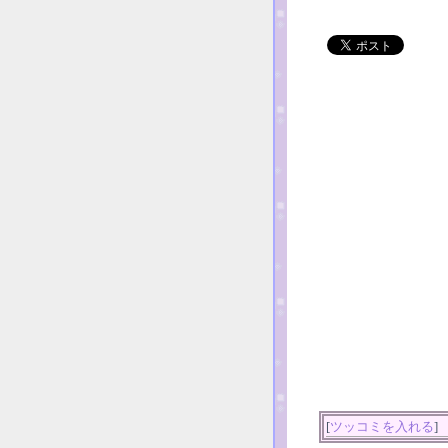
[
ツッコミを入れる
]