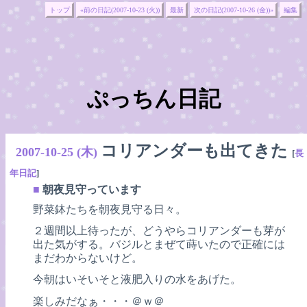
トップ
«前の日記(2007-10-23 (火))
最新
次の日記(2007-10-26 (金))»
編集
ぷっちん日記
コリアンダーも出てきた
2007-10-25 (木)
[
長
年日記
]
■
朝夜見守っています
野菜鉢たちを朝夜見守る日々。
２週間以上待ったが、どうやらコリアンダーも芽が
出た気がする。バジルとまぜて蒔いたので正確には
まだわからないけど。
今朝はいそいそと液肥入りの水をあげた。
楽しみだなぁ・・・＠ｗ＠