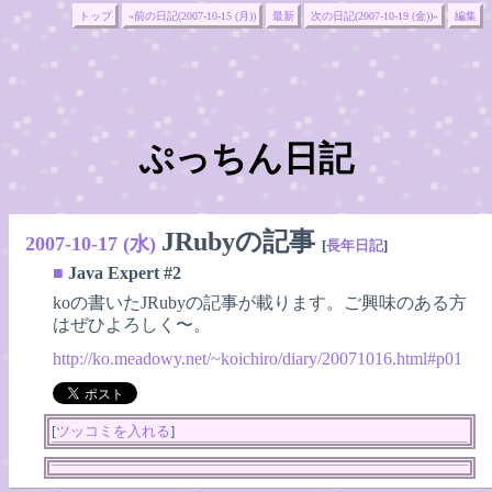
トップ
«前の日記(2007-10-15 (月))
最新
次の日記(2007-10-19 (金))»
編集
ぷっちん日記
JRubyの記事
2007-10-17 (水)
[
長年日記
]
■
Java Expert #2
koの書いたJRubyの記事が載ります。ご興味のある方
はぜひよろしく〜。
http://ko.meadowy.net/~koichiro/diary/20071016.html#p01
[
ツッコミを入れる
]