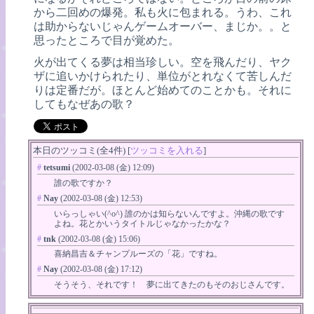
から二回めの爆発。私も火に包まれる。うわ、これ
は助からないじゃんゲームオーバー、まじか。。と
思ったところで目が覚めた。
火が出てくる夢は相当珍しい。空を飛んだり、ヤク
ザに追いかけられたり、単位がとれなくて苦しんだ
りは定番だが。ほとんど始めてのことかも。それに
してもなぜあの歌？
本日のツッコミ(全4件) [
ツッコミを入れる
]
#
tetsumi
(2002-03-08 (金) 12:09)
誰の歌ですか？
#
Nay
(2002-03-08 (金) 12:53)
いらっしゃい(^o^) 誰のかは知らないんですよ。沖縄の歌です
よね。花とかいうタイトルじゃなかったかな？
#
tnk
(2002-03-08 (金) 15:06)
喜納昌吉＆チャンプルーズの「花」ですね。
#
Nay
(2002-03-08 (金) 17:12)
そうそう、それです！ 夢に出てきたのもそのおじさんです。