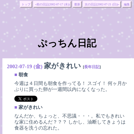
トップ
«前の日記(2002-07-17 (水))
最新
次の日記(2002-07-21 (日))»
編集
ぷっちん日記
家がきれい
2002-07-19 (金)
[
長年日記
]
■
朝食
今週は４日間も朝食を作ってる！ スゴイ！ 何ヶ月か
ぶりに買った卵が一週間以内になくなった。
■
家がきれい
なんだか、ちょっと、不思議・・・。私でもきれい
な家に住めるんだ？？？ しかし、油断してきょうは
食器を洗うの忘れた。