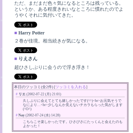
ただ、まだまだ色々気になるところは残っている。
というか、ある程度きれいなところに慣れたのでよ
うやくそれに気付いてきた。
■
Harry Potter
２巻が佳境。相当続きが気になる。
■
りえさん
超ひさしぶりに会うので浮き浮き！
本日のツッコミ(全2件) [
ツッコミを入れる
]
#
リエ
(2002-07-22 (月) 21:01)
久しぶりに会えてとても嬉しかったです(^^)<br>お元気そうで
なにより…<br>少しなんか見えないチカラもらった気がします
(^O^)
#
Nay
(2002-07-24 (水) 14:28)
こちらこそ楽しかったです。ひさびさにたっくんと会えたのも
よかった！