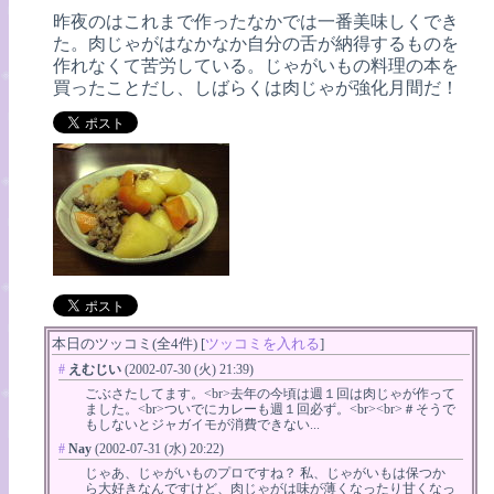
昨夜のはこれまで作ったなかでは一番美味しくでき
た。肉じゃがはなかなか自分の舌が納得するものを
作れなくて苦労している。じゃがいもの料理の本を
買ったことだし、しばらくは肉じゃが強化月間だ！
本日のツッコミ(全4件) [
ツッコミを入れる
]
#
えむじい
(2002-07-30 (火) 21:39)
ごぶさたしてます。<br>去年の今頃は週１回は肉じゃが作って
ました。<br>ついでにカレーも週１回必ず。<br><br>＃そうで
もしないとジャガイモが消費できない...
#
Nay
(2002-07-31 (水) 20:22)
じゃあ、じゃがいものプロですね？ 私、じゃがいもは保つか
ら大好きなんですけど、肉じゃがは味が薄くなったり甘くなっ