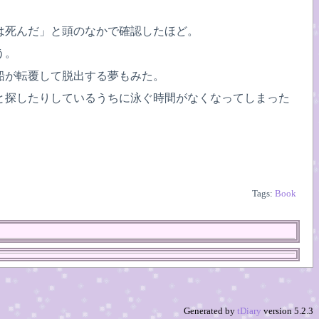
は死んだ」と頭のなかで確認したほど。
う。
船が転覆して脱出する夢もみた。
と探したりしているうちに泳ぐ時間がなくなってしまった
Tags:
Book
Generated by
tDiary
version 5.2.3