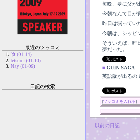
毎晩、夢に父が
今朝なんて目が
昨日は弱ってい
今朝は、シッピ
そういえば、昨
最近のツッコミ
夢だった。
喰 (01-14)
tetsumi (01-10)
Nay (01-09)
■
GUIN SAGA
英語版が出るの
日記の検索
[
ツッコミを入れる
]
以前の日記