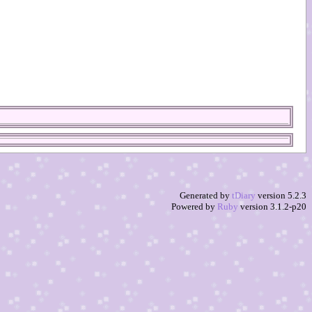
。
Generated by
tDiary
version 5.2.3
Powered by
Ruby
version 3.1.2-p20