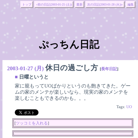
トップ
«前の日記(2003-01-25 (土))
最新
次の日記(2003-01-28 (火))»
編集
ぷっちん日記
休日の過ごし方
2003-01-27 (月)
[
長年日記
]
■
日曜というと
家に籠もってUOばかりというのも飽きてきた。ゲー
ムの家のメンテが楽しいなら、現実の家のメンテを
楽しむこともできるのかも。。。
Tags:
UO
[
ツッコミを入れる
]