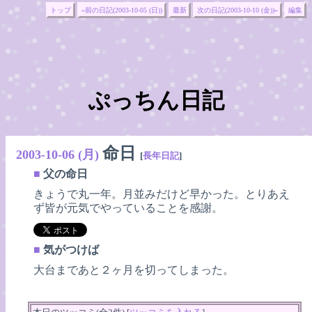
トップ
«前の日記(2003-10-05 (日))
最新
次の日記(2003-10-10 (金))»
編集
ぷっちん日記
命日
2003-10-06 (月)
[
長年日記
]
■
父の命日
きょうで丸一年。月並みだけど早かった。とりあえ
ず皆が元気でやっていることを感謝。
■
気がつけば
大台まであと２ヶ月を切ってしまった。