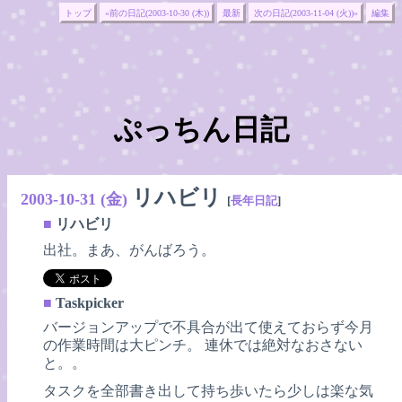
トップ
«前の日記(2003-10-30 (木))
最新
次の日記(2003-11-04 (火))»
編集
ぷっちん日記
リハビリ
2003-10-31 (金)
[
長年日記
]
■
リハビリ
出社。まあ、がんばろう。
■
Taskpicker
バージョンアップで不具合が出て使えておらず今月
の作業時間は大ピンチ。 連休では絶対なおさない
と。。
タスクを全部書き出して持ち歩いたら少しは楽な気