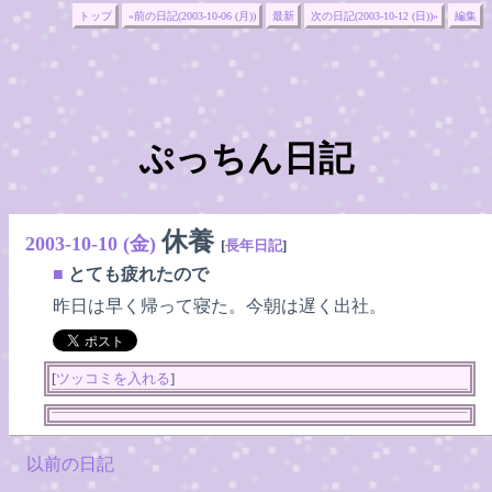
トップ
«前の日記(2003-10-06 (月))
最新
次の日記(2003-10-12 (日))»
編集
ぷっちん日記
休養
2003-10-10 (金)
[
長年日記
]
■
とても疲れたので
昨日は早く帰って寝た。今朝は遅く出社。
[
ツッコミを入れる
]
以前の日記