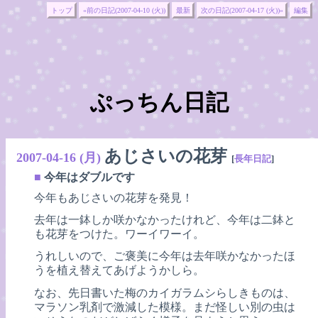
トップ
«前の日記(2007-04-10 (火))
最新
次の日記(2007-04-17 (火))»
編集
ぷっちん日記
あじさいの花芽
2007-04-16 (月)
[
長年日記
]
■
今年はダブルです
今年もあじさいの花芽を発見！
去年は一鉢しか咲かなかったけれど、今年は二鉢と
も花芽をつけた。ワーイワーイ。
うれしいので、ご褒美に今年は去年咲かなかったほ
うを植え替えてあげようかしら。
なお、先日書いた梅のカイガラムシらしきものは、
マラソン乳剤で激減した模様。まだ怪しい別の虫は