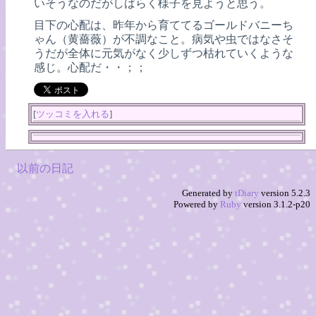
いそうなのだがしばらく様子を見ようと思う。
目下の心配は、昨年から育ててるゴールドバニーち
ゃん（黄薔薇）が不調なこと。病気や虫ではなさそ
うだが全体に元気がなく少しずつ枯れていくような
感じ。心配だ・・；；
[
ツッコミを入れる
]
以前の日記
Generated by
tDiary
version 5.2.3
Powered by
Ruby
version 3.1.2-p20