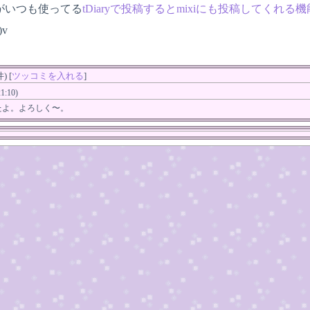
がいつも使ってる
tDiaryで投稿するとmixiにも投稿してくれる機
v
 [
ツッコミを入れる
]
1:10)
たよ。よろしく〜。