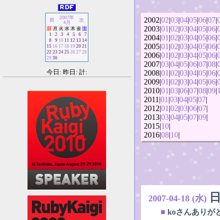
2007年
2002|
02
|
03
|
04
|
05
|
06
|
07
|
前
次
4月
2003|
01
|
02
|
03
|
04
|
05
|
06
|
日
月
火
水
木
金
土
1
2
3
4
5
6
7
2004|
01
|
02
|
03
|
04
|
05
|
06
|
8
9
10
11
12
13
14
2005|
01
|
02
|
03
|
04
|
05
|
06
|
15
16
17
18
19
20
21
22
23
24
25
26
27
28
2006|
01
|
02
|
03
|
04
|
05
|
06
|
29
30
2007|
03
|
04
|
05
|
06
|
07
|
08
|
今日: 昨日: 計:
2008|
01
|
02
|
03
|
04
|
05
|
06
|
2009|
01
|
02
|
03
|
04
|
05
|
06
|
2010|
01
|
03
|
06
|
07
|
08
|
09
|
2011|
01
|
03
|
04
|
05
|
07
|
2012|
01
|
02
|
03
|
06
|
07
|
2013|
03
|
04
|
05
|
07
|
09
|
2015|
10
|
2016|
08
|
10
|
2007-04-18 (水)
■
koさんありが