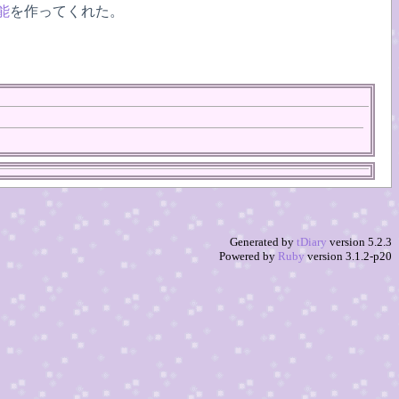
能
を作ってくれた。
Generated by
tDiary
version 5.2.3
Powered by
Ruby
version 3.1.2-p20