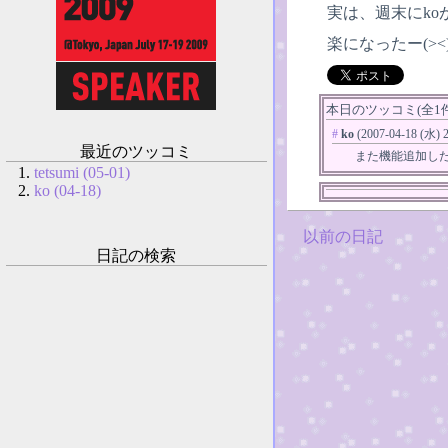
実は、週末にko
楽になったー(><)
本日のツッコミ(全1件)
#
ko
(2007-04-18 (水) 2
最近のツッコミ
また機能追加し
tetsumi (05-01)
ko (04-18)
以前の日記
日記の検索