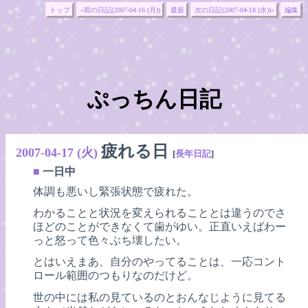
トップ
«前の日記(2007-04-16 (月))
最新
次の日記(2007-04-18 (水))»
編集
ぷっちん日記
疲れる日
2007-04-17 (火)
[
長年日記
]
■
一日中
体調も悪いし緊張状態で疲れた。
わかることと状況を変えられることとは違うのでさ
ほどのことができなくて歯がゆい。正直いえばわー
っと怒って色々ぶち壊したい。
とはいえまあ、自分のやってることは、一応コント
ロール範囲のつもりなのだけど。
世の中には私の見ているのとおんなじように見てる