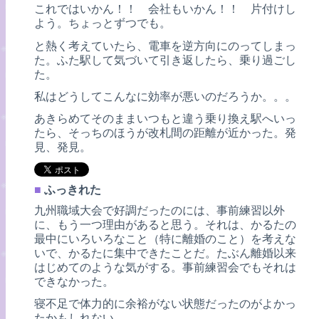
これではいかん！！ 会社もいかん！！ 片付けし
よう。ちょっとずつでも。
と熱く考えていたら、電車を逆方向にのってしまっ
た。ふた駅して気づいて引き返したら、乗り過ごし
た。
私はどうしてこんなに効率が悪いのだろうか。。。
あきらめてそのままいつもと違う乗り換え駅へいっ
たら、そっちのほうが改札間の距離が近かった。発
見、発見。
■
ふっきれた
九州職域大会で好調だったのには、事前練習以外
に、もう一つ理由があると思う。それは、かるたの
最中にいろいろなこと（特に離婚のこと）を考えな
いで、かるたに集中できたことだ。たぶん離婚以来
はじめてのような気がする。事前練習会でもそれは
できなかった。
寝不足で体力的に余裕がない状態だったのがよかっ
たかもしれない。