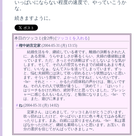
いっぱいにならない程度の速度で、やっていこうか
な。
続きますように。
本日のツッコミ(全2件) [
ツッコミを入れる
]
#
権中納言定家
(2004-05-31 (月) 13:15)
結婚生活を今、継続している者です。離婚の決断をされた人
に、ある意味、うらやましさが募るくらい、夫婦の価値観は違
っています。ただ、きっとその決断はずっとしないような気が
します。そして、その人の苦労もそれまでの経緯もあまり考え
ずに、いいなぁ、なんてスレを送ってしまっています。ずっ
と、悩む夫婦間には決して吹っ切れるという状態はないと思い
ます。そういう意味で、よかったですねと、いいたいです。
<br> それと・・・、かるたの団体戦の声かけは、難しいです
ね。その人その人で状態が違うし、「決めて！」「はいっ！」
はリーチをかけた時の、絶対手だと思っていました。プレッシ
ャーに感じる人もいるんだな、と勉強になりました。<br> で
は、また、遊びに来ます。
#
ね
(2004-05-31 (月) 14:02)
定家さん、はじめまして。ツッコミありがとうございます。
吹っ切れはしたけど、やっぱりいまだに色々考えてはみる私だ
ったりします。まあ、白紙には戻りませんわね。<br> 私は選
ばなかったけれど、継続も素晴らしいと思います。お互い、自
分の選択を信じてがんばっていきましょ〜。