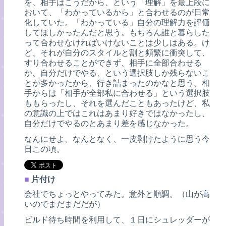
を、相手はこうだから、という「理解」を最上段に
おいて、「わかっているから」と合わせるのが日常
化していた。「わかっている」自分の理解力を評価
してほしかったんだと思う。もちろん誰と暮らした
って合わせなければいけないことは少しはある。け
ど、それが自分のスタイルと割と頻繁に衝突して、
すり合わせることができず、相手に全部合わせる
か、自分だけでやる、という選択肢しか残らないこ
とが多かったから、行き詰まったのかなと思う。相
手からは「相手が全部私に合わせる」という選択肢
ももらったし、それを選んだこともあったけど、私
の意識の上ではこれはあまり好きではなかったし、
自分だけでやるのとあまり差を感じなかった。
なんにせよ、なんとなく、一皮剥けたように思う今
日この頃。
■
片付け
会社でちょっとやってみた。意外と順調。（山が高
いのでまだまだだが）
ビルド待ち時間を利用して、１日にシュレッダーが