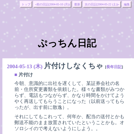
トップ
«前の日記(2004-05-10 (月))
最新
次の日記(2004-05-22 (土))»
編集
ぷっちん日記
片付けしなくちゃ
2004-05-13 (木)
[
長年日記
]
■
片付け
今朝、意識的に出社を遅くして、某証券会社の名
前・住所変更書類を依頼した。様々な書類がみつか
らず、電話もつながらず、かなり時間をかけてよう
やく再送してもらうことになった（以前送ってもら
ったが、出す前に散逸）。
それにしてもこれって、何年か、配当の送付とかも
郵送不能のまま放置されていたということかも。オ
ソロシイので考えないようにしよう。。