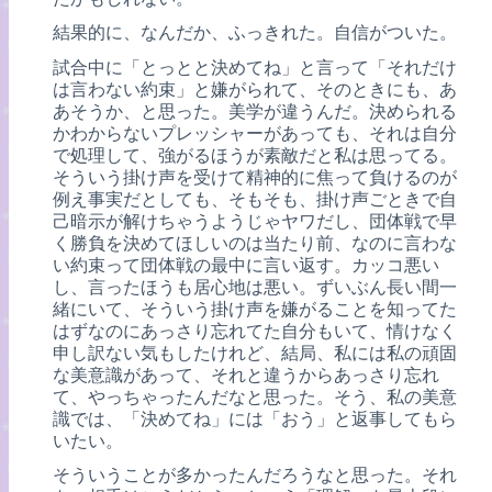
結果的に、なんだか、ふっきれた。自信がついた。
試合中に「とっとと決めてね」と言って「それだけ
は言わない約束」と嫌がられて、そのときにも、あ
あそうか、と思った。美学が違うんだ。決められる
かわからないプレッシャーがあっても、それは自分
で処理して、強がるほうが素敵だと私は思ってる。
そういう掛け声を受けて精神的に焦って負けるのが
例え事実だとしても、そもそも、掛け声ごときで自
己暗示が解けちゃうようじゃヤワだし、団体戦で早
く勝負を決めてほしいのは当たり前、なのに言わな
い約束って団体戦の最中に言い返す。カッコ悪い
し、言ったほうも居心地は悪い。ずいぶん長い間一
緒にいて、そういう掛け声を嫌がることを知ってた
はずなのにあっさり忘れてた自分もいて、情けなく
申し訳ない気もしたけれど、結局、私には私の頑固
な美意識があって、それと違うからあっさり忘れ
て、やっちゃったんだなと思った。そう、私の美意
識では、「決めてね」には「おう」と返事してもら
いたい。
そういうことが多かったんだろうなと思った。それ