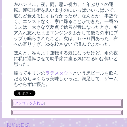
左ハンドル。夜。雨。悪い視力。１年ぶり？の運
転。運転技術を思い出すのにいっぱいいっぱいで、
道など覚えるはずもなかったが、なんとか、事故な
く、エンストなく、家に帰ることができた。一番の
ミスは、大きな交差点で信号が青になったとき、ギ
ア入れ忘れたままエンジンをふかして後ろの車にプ
ップカ鳴らされたこと。次は、５〜６回あった、右
への寄りすぎ。koを殺さないで済んでよかった。
ほんと、私もよく運転する気になったけど、雨の夜
に私に運転させて助手席に座る気になるkoは偉いと
思った。
帰ってキリンの
ラテスタウト
という黒ビールを飲ん
だらめちゃくちゃ美味しかった。満足して、ゲーム
もやらずに寝た。
[
ツッコミを入れる
]
以前の日記