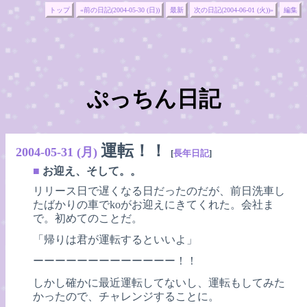
トップ
«前の日記(2004-05-30 (日))
最新
次の日記(2004-06-01 (火))»
編集
ぷっちん日記
運転！！
2004-05-31 (月)
[
長年日記
]
■
お迎え、そして。。
リリース日で遅くなる日だったのだが、前日洗車し
たばかりの車でkoがお迎えにきてくれた。会社ま
で。初めてのことだ。
「帰りは君が運転するといいよ」
ーーーーーーーーーーーーー！！
しかし確かに最近運転してないし、運転もしてみた
かったので、チャレンジすることに。