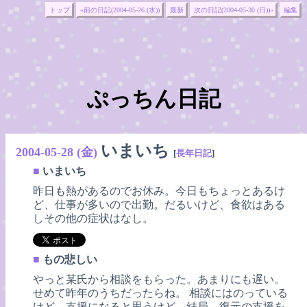
トップ
«前の日記(2004-05-26 (水))
最新
次の日記(2004-05-30 (日))»
編集
ぷっちん日記
いまいち
2004-05-28 (金)
[
長年日記
]
■
いまいち
昨日も熱があるのでお休み。今日もちょっとあるけ
ど、仕事が多いので出勤。だるいけど、食欲はある
しその他の症状はなし。
■
もの悲しい
やっと某氏から相談をもらった。あまりにも遅い。
せめて昨年のうちだったらね。 相談にはのっている
けど、支援になると思うけど、結局、復元の支援を