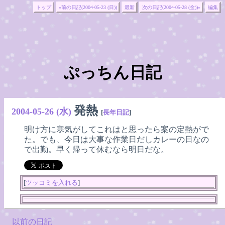
トップ
«前の日記(2004-05-23 (日))
最新
次の日記(2004-05-28 (金))»
編集
ぷっちん日記
発熱
2004-05-26 (水)
[
長年日記
]
明け方に寒気がしてこれはと思ったら案の定熱がで
た。でも、今日は大事な作業日だしカレーの日なの
で出勤。早く帰って休むなら明日だな。
[
ツッコミを入れる
]
以前の日記