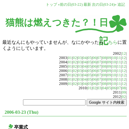
トップ
«前の日(03-22)
最新
次の日(03-24)»
追記
猫熊は燃えつきた？！日
記
最近なんにもやっていませんが、なにかやったら
こちら
に置
くようにしています。
2002|
12
|
2003|
01
|
02
|
03
|
04
|
05
|
06
|
07
|
08
|
09
|
10
|
11
|
12
|
2004|
01
|
02
|
03
|
04
|
05
|
06
|
07
|
08
|
09
|
10
|
11
|
12
|
2005|
01
|
02
|
03
|
04
|
05
|
06
|
07
|
08
|
09
|
10
|
11
|
12
|
2006|
01
|
02
|
03
|
04
|
05
|
06
|
07
|
08
|
09
|
10
|
11
|
12
|
2007|
01
|
02
|
03
|
04
|
05
|
06
|
07
|
08
|
09
|
10
|
11
|
12
|
2008|
01
|
02
|
03
|
04
|
05
|
06
|
07
|
08
|
09
|
10
|
11
|
12
|
2009|
01
|
02
|
03
|
04
|
05
|
06
|
07
|
08
|
09
|
10
|
11
|
12
|
2010|
01
|
02
|
03
|
04
|
05
|
06
|
07
|
08
|
2011|
09
|
2012|
02
|
2006-03-23 (Thu)
卒業式
○