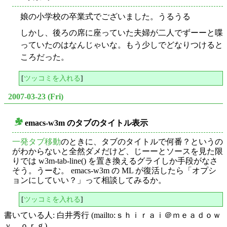
娘の小学校の卒業式でございました。うるうる
しかし、後ろの席に座っていた夫婦が二人でずーーと喋
っていたのはなんじゃいな。もう少しでどなりつけると
ころだった。
[
ツッコミを入れる
]
2007-03-23 (Fri)
emacs-w3m のタブのタイトル表示
○
一発タブ移動
のときに、タブのタイトルで何番？というの
がわからないと全然ダメだけど、じーーとソースを見た限
りでは w3m-tab-line() を置き換えるグライしか手段がなさ
そう。うーむ。 emacs-w3m の ML が復活したら「オプシ
ョンにしていい？」って相談してみるか。
[
ツッコミを入れる
]
書いている人: 白井秀行 (mailto:ｓｈｉｒａｉ＠ｍｅａｄｏｗ
ｙ。ｏｒｇ)