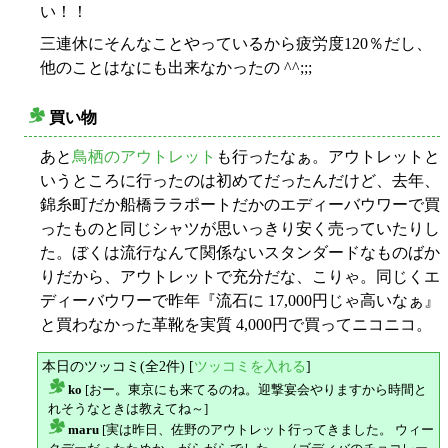
い！！
三連休にそんなことやっているから疲労度120％だし、
他のことはなにも出来なかったの ^^;;;
買い物
○
あと
鳥栖のアウトレット
も行ったなぁ。アウトレットと
いうところに行ったのは初めてだったんだけど、去年、
錦糸町だか船橋ララポートだかのエディーバウワーで買
ったものと同じシャツが思いっきり安く売っていたりし
た。ぼくは流行なんて関係ないスタンダードなものばか
りだから、アウトレットで充分だな、こりゃ。同じくエ
ディーバウワーで昨年『流石に 17,000円じゃ高いなぁ』
と買わなかった革靴を実質 4,000円で買ってニコニコ。
本日のツッコミ(全2件) [
ツッコミを入れる
]
ko
[おー。東京にも来てるのね。迎撃宴会やりますから時間と
△
れそうなときは教えてね～]
maru
[実は昨日、佐野のアウトレット行ってきました。 ウィー
△