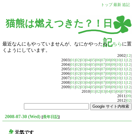
トップ
最新
追記
猫熊は燃えつきた？！日
記
最近なんにもやっていませんが、なにかやったら
こちら
に置
くようにしています。
2002|
12
|
2003|
01
|
02
|
03
|
04
|
05
|
06
|
07
|
08
|
09
|
10
|
11
|
12
|
2004|
01
|
02
|
03
|
04
|
05
|
06
|
07
|
08
|
09
|
10
|
11
|
12
|
2005|
01
|
02
|
03
|
04
|
05
|
06
|
07
|
08
|
09
|
10
|
11
|
12
|
2006|
01
|
02
|
03
|
04
|
05
|
06
|
07
|
08
|
09
|
10
|
11
|
12
|
2007|
01
|
02
|
03
|
04
|
05
|
06
|
07
|
08
|
09
|
10
|
11
|
12
|
2008|
01
|
02
|
03
|
04
|
05
|
06
|
07
|
08
|
09
|
10
|
11
|
12
|
2009|
01
|
02
|
03
|
04
|
05
|
06
|
07
|
08
|
09
|
10
|
11
|
12
|
2010|
01
|
02
|
03
|
04
|
05
|
06
|
07
|
08
|
2011|
09
|
2012|
02
|
2008-07-30 (Wed)
[
長年日記
]
元気です
○