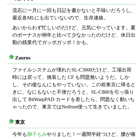
流石に一月に一回も日記を書かないと不味いだろうし、
最近各MLにも出ていないので、生存連絡。
あいからわず忙しいのだけど、元気にやっています。夏
のボーナスが例年と比べて少なかったのだけど、休日出
勤の残業代でガッポガッポ！かも。
Zaurus
○
ファイルシステムが壊れたSL-C3000だけど、工場出荷
時には戻って、換装した CF も問題無いようだ。しか
し、その後なんにもやっていない。この前東京に帰ると
きに、なにもないと不便だろうと、SL-C860を引っ張り
出して BitWarpPAD カードを差したら、問題なく動いち
ゃったので、東京ではNetfront使って生きていました。
東京
○
今年も
獅子もみ
やりました！一週間半経つけど、腰が痛