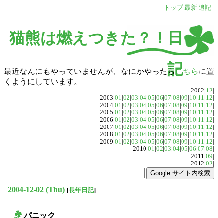
トップ
最新
追記
猫熊は燃えつきた？！日
記
最近なんにもやっていませんが、なにかやったら
こちら
に置
くようにしています。
2002|
12
|
2003|
01
|
02
|
03
|
04
|
05
|
06
|
07
|
08
|
09
|
10
|
11
|
12
|
2004|
01
|
02
|
03
|
04
|
05
|
06
|
07
|
08
|
09
|
10
|
11
|
12
|
2005|
01
|
02
|
03
|
04
|
05
|
06
|
07
|
08
|
09
|
10
|
11
|
12
|
2006|
01
|
02
|
03
|
04
|
05
|
06
|
07
|
08
|
09
|
10
|
11
|
12
|
2007|
01
|
02
|
03
|
04
|
05
|
06
|
07
|
08
|
09
|
10
|
11
|
12
|
2008|
01
|
02
|
03
|
04
|
05
|
06
|
07
|
08
|
09
|
10
|
11
|
12
|
2009|
01
|
02
|
03
|
04
|
05
|
06
|
07
|
08
|
09
|
10
|
11
|
12
|
2010|
01
|
02
|
03
|
04
|
05
|
06
|
07
|
08
|
2011|
09
|
2012|
02
|
2004-12-02 (Thu)
[
長年日記
]
パニック
○