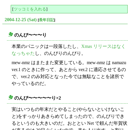
[
ツッコミを入れる
]
2004-12-25 (Sat)
[
長年日記
]
のんび〜〜〜り
○
本業のパニックは一段落したし、
Xmas リリースはなく
なっちゃた
し、のんびりのんびり。
mew-nmz はまたまた変更している。mew-nmz は namazu
ver.1 のときに作って、あとから ver.2 に適応させてるの
で、ver.2 のみ対応となった今では無駄なことを諸所で
やっているのだ。
のんび〜〜〜〜〜り×2
○
実はいつもの年末だとやること(やらないといけないこ
と)をすっかりあきらめてしまったので、のんびりでき
るというのも大きいのだ。おととい Net で頼んだ年賀状