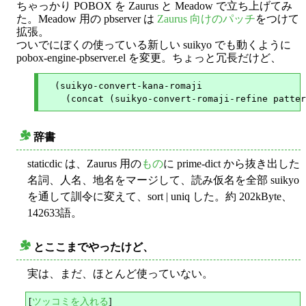
ちゃっかり POBOX を Zaurus と Meadow で立ち上げてみ
た。Meadow 用の pbserver は
Zaurus 向けのパッチ
をつけて
拡張。
ついでにぼくの使っている新しい suikyo でも動くように
pobox-engine-pbserver.el を変更。ちょっと冗長だけど、
  (suikyo-convert-kana-romaji

辞書
○
staticdic は、Zaurus 用の
もの
に prime-dict から抜き出した
名詞、人名、地名をマージして、読み仮名を全部 suikyo
を通して訓令に変えて、sort | uniq した。約 202kByte、
142633語。
とここまでやったけど、
○
実は、まだ、ほとんど使っていない。
[
ツッコミを入れる
]