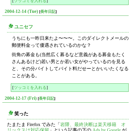
[
ツッコミを入れる
]
2004-12-14 (Tue)
[
長年日記
]
ユニセフ
○
うちにも一昨日来たよ〜〜〜。このダイレクトメールの
郵便料金って優遇されているのかな？
街角の募金も(当然広く募るなど意義がある募金もたく
さんあるけど)若い男とか若い女がやっているのを見る
と、その分バイトしてバイト料だせーとかいいたくなる
ことがある。
[
ツッコミを入れる
]
2004-12-17 (Fri)
[
長年日記
]
笑った
○
たまたま Firefox でみた「
岩隈、最終決断は楽天移籍 オ
リックスは対応保留
」という記事の下の
Ads by Google
が