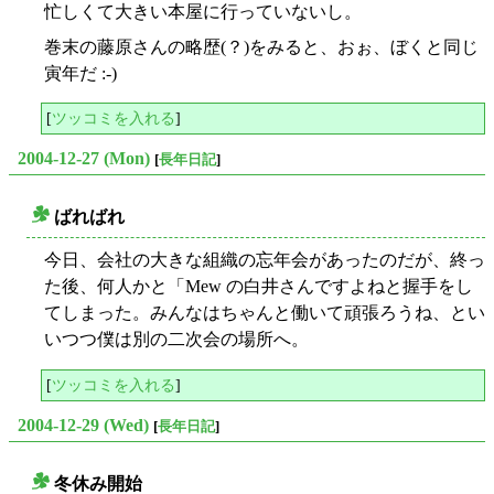
忙しくて大きい本屋に行っていないし。
巻末の藤原さんの略歴(？)をみると、おぉ、ぼくと同じ
寅年だ :-)
[
ツッコミを入れる
]
2004-12-27 (Mon)
[
長年日記
]
ばればれ
○
今日、会社の大きな組織の忘年会があったのだが、終っ
た後、何人かと「Mew の白井さんですよねと握手をし
てしまった。みんなはちゃんと働いて頑張ろうね、とい
いつつ僕は別の二次会の場所へ。
[
ツッコミを入れる
]
2004-12-29 (Wed)
[
長年日記
]
冬休み開始
○