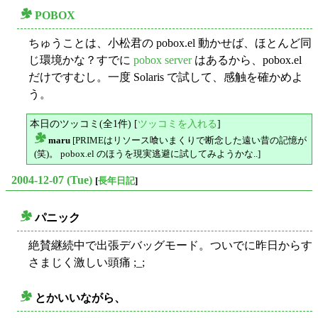
POBOX
○
ちゅうことは、小松君の pobox.el 動かせば、ほとんど同
じ環境かな？すでに
pobox server
はあるから、pobox.el
だけですむし。一度 Solaris で試して、感触を確かめよ
う。
本日のツッコミ(全1件) [
ツッコミを入れる
]
maru
[PRIMEはリソース喰いまくりで断念した遠い昔の記憶が
△
(笑)。 pobox.el のほうを現実逃避に試してみようかな..]
2004-12-07 (Tue)
[
長年日記
]
パニック
○
絶賛継続中で出張デバッグモード。ついでに昨日からす
さまじく激しい頭痛 ;_;
とかいいながら、
○