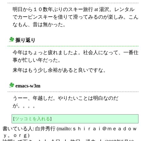
明日から１０数年ぶりのスキー旅行 at 湯沢。レンタル
でカービンスキーを借りて滑ってみるのが楽しみ。こん
なもん、昔は無かった。
振り返り
○
今年はちょっと疲れましたよ。社会人になって、一番仕
事が忙しい年だった。
来年はもう少し余裕があると良いですな。
emacs-w3m
○
うーー、年越しだ。やりたいことは明白なのだ
が。。。。
[
ツッコミを入れる
]
書いている人: 白井秀行 (mailto:ｓｈｉｒａｉ＠ｍｅａｄｏｗ
ｙ。ｏｒｇ)