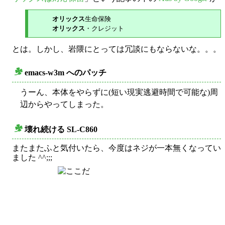
オリックス
生命保険

オリックス
とは。しかし、岩隈にとっては冗談にもならないな。。。
emacs-w3m へのパッチ
○
うーん、本体をやらずに(短い現実逃避時間で可能な)周
辺からやってしまった。
壊れ続ける SL-C860
○
またまたふと気付いたら、今度はネジが一本無くなってい
ました ^^;;;