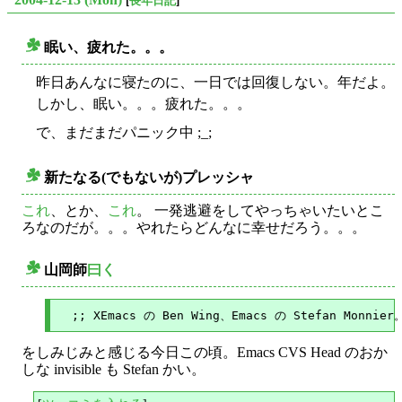
[
長年日記
]
眠い、疲れた。。。
○
昨日あんなに寝たのに、一日では回復しない。年だよ。
しかし、眠い。。。疲れた。。。
で、まだまだパニック中 ;_;
新たなる(でもないが)プレッシャ
○
これ
、とか、
これ
。 一発逃避をしてやっちゃいたいとこ
ろなのだが。。。やれたらどんなに幸せだろう。。。
山岡師
曰く
○
をしみじみと感じる今日この頃。Emacs CVS Head のおか
しな invisible も Stefan かい。