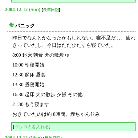
2004-12-12 (Sun)
[
長年日記
]
パニック
○
昨日でなんとかなったかもしれない。寝不足だし、疲れ
きっていたし、今日はただひたすら寝ていた。
8:00 起床 朝食 犬の散歩+α
10:00 朝寝開始
12:30 起床 昼食
13:30 昼寝開始
16:30 起床 犬の散歩 夕飯 その他
21:30 もう寝ます
おきていたのは約 8時間。赤ちゃん並み
[
ツッコミを入れる
]
2004-12-13 (Mon)