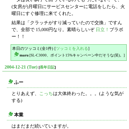
(女房が)月曜日にサービスセンターに電話をしたら、火
曜日にすぐ修理に来てくれた。
結果は「クラッチがすり減っていたので交換」ですん
で、全部で 15,000円なり。素晴らしいぞ
日立！
ブラボ
ー！！
本日のツッコミ(全1件) [
ツッコミを入れる
]
maru
[SL-C3000、ポイント15%キャンペーン中だそうな(笑)。]
△
2004-12-21 (Tue)
[
長年日記
]
ふー
○
とりあえず、
こっち
は大体終わった。。。(ような気が
する)
本業
○
はまだまだ続いていますが。