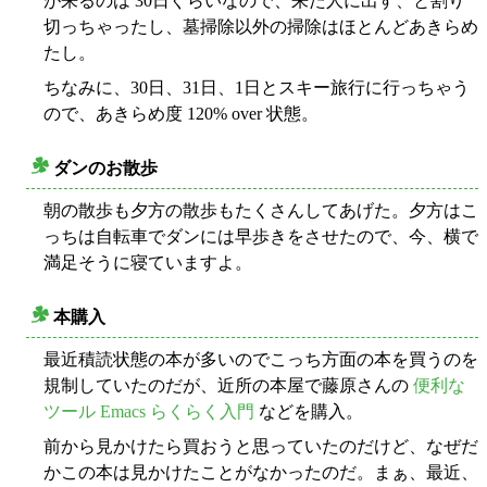
が来るのは 30日ぐらいなので、来た人に出す、と割り
切っちゃったし、墓掃除以外の掃除はほとんどあきらめ
たし。
ちなみに、30日、31日、1日とスキー旅行に行っちゃう
ので、あきらめ度 120% over 状態。
ダンのお散歩
○
朝の散歩も夕方の散歩もたくさんしてあげた。夕方はこ
っちは自転車でダンには早歩きをさせたので、今、横で
満足そうに寝ていますよ。
本購入
○
最近積読状態の本が多いのでこっち方面の本を買うのを
規制していたのだが、近所の本屋で藤原さんの
便利な
ツール Emacs らくらく入門
などを購入。
前から見かけたら買おうと思っていたのだけど、なぜだ
かこの本は見かけたことがなかったのだ。まぁ、最近、