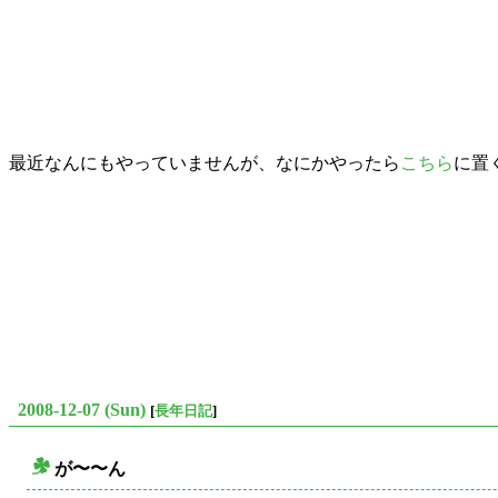
最近なんにもやっていませんが、なにかやったら
こちら
に置
2008-12-07 (Sun)
[
長年日記
]
が〜〜ん
○