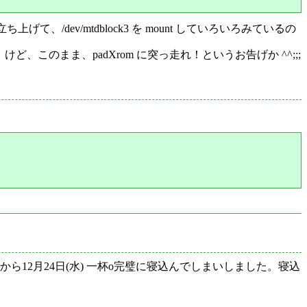
/dev/mtdblock3 を mount していろいろみているの
、このまま、padXrom に突っ走れ！というお告げか ^^;;;
から12月24日(水) 一杯o完璧に寝込んでしまいしました。寝込