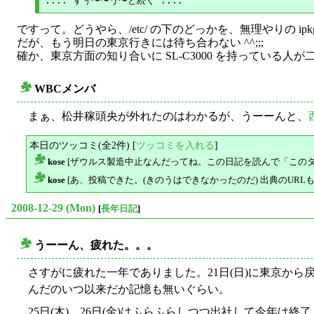
ですって。どうやら、/etc/ の下のどっかを、無理やりの ipk
だが、もう明日の東京行きには待ち合わない ^^;;;
確か、東京方面の知り合いに SL-C3000 を持っている人が
WBCメンバ
○
まぁ、松井稼頭央が外れたのはわかるが、うーーんと、
本日のツッコミ(全2件) [
ツッコミを入れる
]
kose
[ザウルス製造中止なんだってね。この日記を読んで「このタイミ
△
kose
[あ、投稿できた。(きのうはできなかったのだ) 出典のURL
△
2008-12-29 (Mon)
[
長年日記
]
うーーん、疲れた。。。
○
さすがに疲れた一年でありました。21日(日)に東京から戻っ
んだのいつ以来だか記憶も無いぐらい。
25日(木)、26日(金)はふらふらしつつ出社して今年は終了