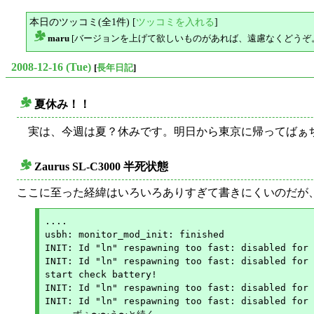
本日のツッコミ(全1件) [
ツッコミを入れる
]
maru
[バージョンを上げて欲しいものがあれば、遠慮なくどうぞ
△
2008-12-16 (Tue)
[
長年日記
]
夏休み！！
○
実は、今週は夏？休みです。明日から東京に帰ってばぁ
Zaurus SL-C3000 半死状態
○
ここに至った経緯はいろいろありすぎて書きにくいのだが
....

usbh: monitor_mod_init: finished

INIT: Id "ln" respawning too fast: disabled for 
INIT: Id "ln" respawning too fast: disabled for 
start check battery!

INIT: Id "ln" respawning too fast: disabled for 
INIT: Id "ln" respawning too fast: disabled for 