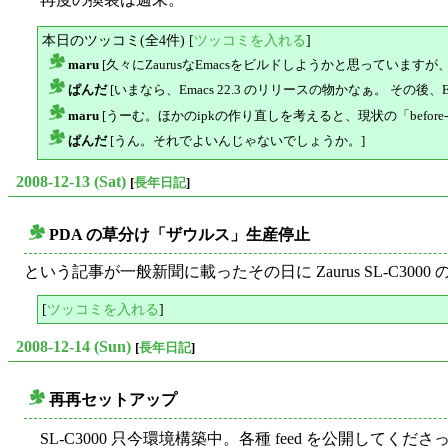
本日のツッコミ(全4件) [
ツッコミを入れる
]
maru
[久々にZaurusなEmacsをビルドしようかと思っています
△
ぱんだ
[いまなら、Emacs 22.3 のリリースの物かなぁ。 その後、EMACS
△
maru
[うーむ。ほかのipkの作り直しを考えると、現状の「before-unicode
△
ぱんだ
[うん。それでよいんじゃないでしょうか。]
△
2008-12-13 (Sat)
[
長年日記
]
PDA の草分け「ザウルス」生産停止
○
という記事が一般新聞に載ったその日に Zaurus SL-C3000
[
ツッコミを入れる
]
2008-12-14 (Sun)
[
長年日記
]
再再セットアップ
○
SL-C3000 只今環境構築中。各種 feed を公開してく