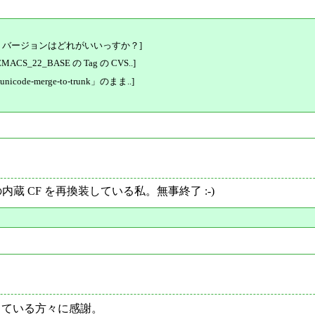
が、バージョンはどれがいいっすか？]
_22_BASE の Tag の CVS..]
-merge-to-trunk」のまま..]
 の内蔵 CF を再換装している私。無事終了 :-)
ださっている方々に感謝。