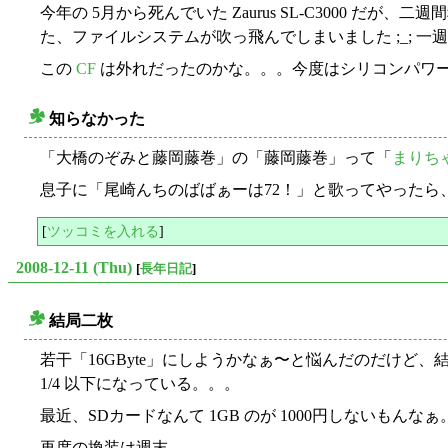
今年の 5月から死んでいた Zaurus SL-C3000
た、ファイルシステムが吹っ飛んでしまいました ;_; 
この
CF
は外れだったのかな。。。今度はシリコンパワ
知らなかった
○
「大橋のぞみと藤岡藤巻」の「藤岡藤巻」って「
まりち
息子に「尾崎んちのばばぁーは72！」と歌ってやったら
[
ツッコミを入れる
]
2008-12-11 (Thu)
[
長年日記
]
結局二枚
○
若干「16GByte」にしようかなぁ〜と悩んだのだけど、
1/4 以下になっている。。。
最近、SDカードなんて 1GB のが 1000円しないもんなぁ
再度の換装は週末。