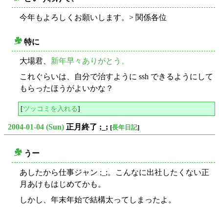
○
今年もよろしくお願いします。> 関係各位
特に
○
大場君、
新年早々ありがとう。
これぐらいは、自分で治すように ssh できるようにして
もらったほうがよいかな？
[
ツッコミを入れる
]
2004-01-04 (Sun)
正月終了 ;_;
[
長年日記
]
うー
○
あしたから仕事ジャン ;_;。こんなに出社したくない正
月あけもはじめてかも。
しかし、年末年始で結構太ってしまったよ。