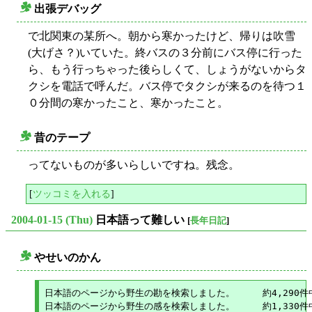
出張デバッグ
○
で北関東の某所へ。朝から寒かったけど、帰りは吹雪
(大げさ？)いていた。終バスの３分前にバス停に行った
ら、もう行っちゃった後らしくて、しょうがないからタ
クシを電話で呼んだ。バス停でタクシが来るのを待つ１
０分間の寒かったこと、寒かったこと。
昔のテープ
○
ってないものが多いらしいですね。残念。
[
ツッコミを入れる
]
2004-01-15 (Thu)
日本語って難しい
[
長年日記
]
やせいのかん
○
日本語のページから野生の勘を検索しました。     約4,290件中1
日本語のページから野生の感を検索しました。     約1,330件中1