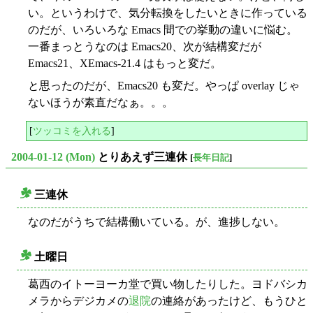
い。というわけで、気分転換をしたいときに作っている
のだが、いろいろな Emacs 間での挙動の違いに悩む。
一番まっとうなのは Emacs20、次が結構変だが
Emacs21、XEmacs-21.4 はもっと変だ。
と思ったのだが、Emacs20 も変だ。やっぱ overlay じゃ
ないほうが素直だなぁ。。。
[
ツッコミを入れる
]
2004-01-12 (Mon)
とりあえず三連休
[
長年日記
]
三連休
○
なのだがうちで結構働いている。が、進捗しない。
土曜日
○
葛西のイトーヨーカ堂で買い物したりした。ヨドバシカ
メラからデジカメの
退院
の連絡があったけど、もうひと