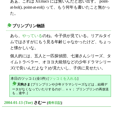
あぁ、これは XEmacs には無いんだと思い出す。 point-
at-bol(), point-at-eol() って、もう何年も書いたこと無かっ
た。
プリンプリン物語
○
あら、
やっている
のね。今子供が見ている。リアルタイ
ムではさすがにもう見る年齢じゃなかったけど、ちょっ
と懐かしいな。
個人的には、五人と一匹探偵団、七瀬さんシリーズ、タ
イムトラベラー、オヨヨ大統領などの少年ドラマシリー
ズ(で良いんだよな？)が見たいし、子供に見せたい。
本日のツッコミ(全1件) [
ツッコミを入れる
]
天狗さま
[プリンプリンや少年ドラマシリーズなどは，結構デ
△
ータがなくなっていたりするのが… ｖｖ； プリンプリンの再放送
も，途中..]
2004-01-13 (Tue)
さむー
[
長年日記
]