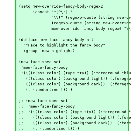
(setq mew-override-fancy-body-regex2

      (concat "^[^\r]+"

	      "\\(" (regexp-quote (string mew-override-fancy-body-prefix2))

	      (regexp-quote (string mew-override-fancy-body-prefix1)) "+"

	      mew-override-fancy-body-regex0 "\\)\r"))

(defface mew-face-fancy-body nil

  "*Face to highlight the fancy body"

  :group 'mew-highlight)

(mew-face-spec-set

 'mew-face-fancy-body

 '((((class color) (type tty)) (:foreground "blu
   (((class color) (background light)) (:foregro
   (((class color) (background dark))  (:foregro
   (t (:underline t))))

;; (mew-face-spec-set

;;  'mew-face-fancy-body

;;  '((((class color) (type tty)) (:foreground "
;;    (((class color) (background light)) (:fore
;;    (((class color) (background dark))  (:fore
;;    (t (:underline t))))
