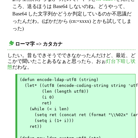
ころ、送るほうは Base64 しないのね。どうやって、
Base64 した文字列かどうか判定しているのか不思議だ
ったんだわ。(ばかだから (cn:=xxxx) とかも試してしま
った)
ローマ字 => カタカナ
○
したい。昔もできそうでできなかったんだけど、最近、ど
こかで聞いたことあるなぁと思ったら、おぉ
灯台下暗し状
態
だわな。
(defun encode-ldap-utf8 (string)

  (let* ((utf8 (encode-coding-string string 'utf
	 (len (length utf8))

	 (i 0)

	 ret)

    (while (< i len)

      (setq ret (concat ret (format "\\%02x" (ar
      (setq i (1+ i)))

    ret))
