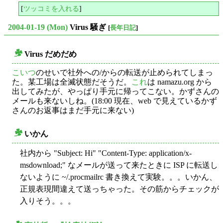
[
ツッコミを入れる
]
2004-01-19 (Mon)
Virus 騒ぎ
[
長年日記
]
Virus だめだめ
○
こいつ
のせいで社外への/からの転送が止められてしまっ
た。某工場は全滅状態だそうだ。
これ
は namazu.org から
出してみたが、やっぱり手元に帰ってこない。かずさんの
メールも来ないしね。(18:00 現在、web で見えているかず
さんのお返事はまだ手元に来ない)
いかん
○
社内から "Subject: Hi" "Content-Type: application/x-
msdownload;" なメールが送って来たときに ISP に転送し
ないように ~/.procmailrc 書き換えて実験。。。いかん、
正規表現間違えて送っちゃった。その筋からチェックが
入りそう。。。