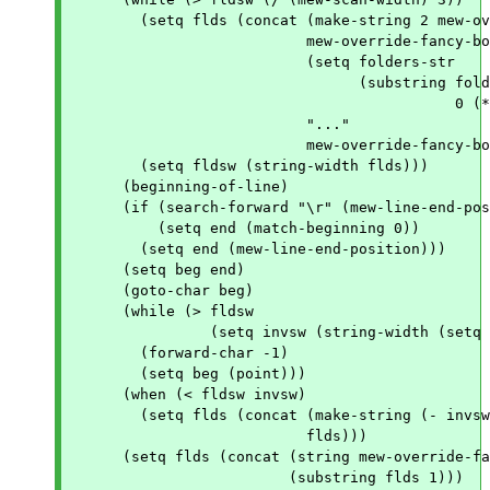
	(setq flds (concat (make-string 2 mew-override-fancy-body-prefix1)

			   mew-override-fancy-body-open

			   (setq folders-str

				 (substring folders-str

					    0 (* 2 (/ (string-width folders-str) 3))))

			   "..."

			   mew-override-fancy-body-close))

	(setq fldsw (string-width flds)))

      (beginning-of-line)

      (if (search-forward "\r" (mew-line-end-pos
	  (setq end (match-beginning 0))

	(setq end (mew-line-end-position)))

      (setq beg end)

      (goto-char beg)

      (while (> fldsw

		(setq invsw (string-width (setq invs (mew-buffer-substring beg end)))))

	(forward-char -1)

	(setq beg (point)))

      (when (< fldsw invsw)

	(setq flds (concat (make-string (- invsw fldsw) mew-override-fancy-body-prefix1)

			   flds)))

      (setq flds (concat (string mew-override-fa
			 (substring flds 1)))
