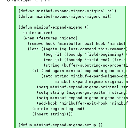
(defvar minibuf-expand-migemo-original nil)

(defvar minibuf-expand-migemo-migemo nil)

(defun minibuf-expand-migemo ()

  (interactive)

  (when (featurep 'migemo)

    (remove-hook 'minibuffer-exit-hook 'minibuf-
    (let* ((again (eq last-command this-command)
	   (beg (if (fboundp 'field-beginning) (field-beginning) (point-min)))

	   (end (if (fboundp 'field-end) (field-end) (point-max)))

	   (string (buffer-substring-no-properties beg end)))

      (if (and again minibuf-expand-migemo-origi
	  (setq string minibuf-expand-migemo-original

		minibuf-expand-migemo-original nil)

	(setq minibuf-expand-migemo-original string)

	(setq string (migemo-get-pattern string))

	(setq minibuf-expand-migemo-migemo string)

	(add-hook 'minibuffer-exit-hook 'minibuf-expand-migemo-delete-history))

      (delete-region beg end)

      (insert string))))

(defun minibuf-expand-migemo-setup ()
