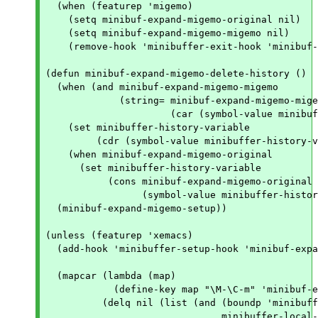
  (when (featurep 'migemo)

    (setq minibuf-expand-migemo-original nil)

    (setq minibuf-expand-migemo-migemo nil)

    (remove-hook 'minibuffer-exit-hook 'minibuf-
(defun minibuf-expand-migemo-delete-history ()

  (when (and minibuf-expand-migemo-migemo

	     (string= minibuf-expand-migemo-migemo

		      (car (symbol-value minibuffer-history-variable))))

    (set minibuffer-history-variable

	 (cdr (symbol-value minibuffer-history-variable)))

    (when minibuf-expand-migemo-original

      (set minibuffer-history-variable

	   (cons minibuf-expand-migemo-original

		 (symbol-value minibuffer-history-variable)))))

  (minibuf-expand-migemo-setup))

(unless (featurep 'xemacs)

  (add-hook 'minibuffer-setup-hook 'minibuf-expa
  (mapcar (lambda (map)

	    (define-key map "\M-\C-m" 'minibuf-expand-migemo))

	  (delq nil (list (and (boundp 'minibuffer-local-map)

			       minibuffer-local-map)
