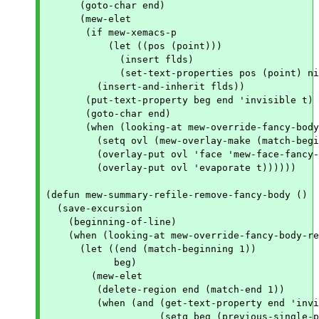
      (goto-char end)

      (mew-elet

       (if mew-xemacs-p

	   (let ((pos (point)))

	     (insert flds)

	     (set-text-properties pos (point) nil))

	 (insert-and-inherit flds))

       (put-text-property beg end 'invisible t)

       (goto-char end)

       (when (looking-at mew-override-fancy-body
	 (setq ovl (mew-overlay-make (match-beginning 1) (match-end 1)))

	 (overlay-put ovl 'face 'mew-face-fancy-body)

	 (overlay-put ovl 'evaporate t))))))

(defun mew-summary-refile-remove-fancy-body ()

  (save-excursion

    (beginning-of-line)

    (when (looking-at mew-override-fancy-body-re
      (let ((end (match-beginning 1))

	    beg)

	(mew-elet

	 (delete-region end (match-end 1))

	 (when (and (get-text-property end 'invisible)

		    (setq beg (previous-single-property-change
