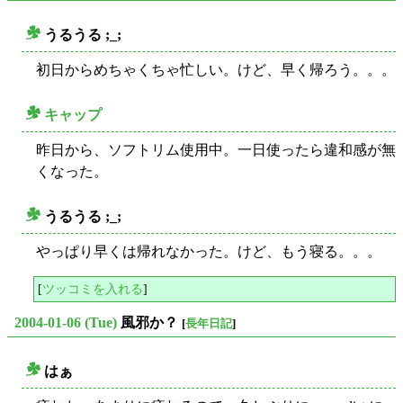
うるうる ;_;
○
初日からめちゃくちゃ忙しい。けど、早く帰ろう。。。
キャップ
○
昨日から、ソフトリム使用中。一日使ったら違和感が無
くなった。
うるうる ;_;
○
やっぱり早くは帰れなかった。けど、もう寝る。。。
[
ツッコミを入れる
]
2004-01-06 (Tue)
風邪か？
[
長年日記
]
はぁ
○