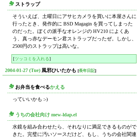
ストラップ
○
そういえば、土曜日にアサヒカメラを買いに本屋さんに
行ったとき、発作的に BSD Magagin を買ってしまった
のだった。ぼくの派手なオレンジの HV210 によくあ
う、真っ赤なデーモン君ストラップだったぜ。しかし、
2500円のストラップは高いな。
[
ツッコミを入れる
]
2004-01-27 (Tue)
風邪ひいたかも
[
長年日記
]
お弁当を食べる
かえる
○
っていいかも :-)
うちの会社向け mew-ldap.el
○
水鏡を組み合わせたら、それなりに満足できるものがで
きた。完璧に汚いソースだけど、もし、うちの会社関連