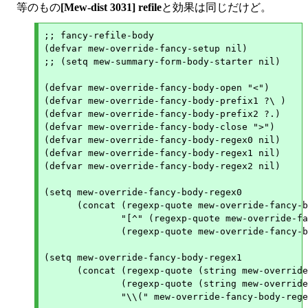
等のもの
[Mew-dist 3031] refile
と効果は同じだけど。
;; fancy-refile-body

(defvar mew-override-fancy-setup nil)

;; (setq mew-summary-form-body-starter nil)

(defvar mew-override-fancy-body-open "<")

(defvar mew-override-fancy-body-prefix1 ?\ )

(defvar mew-override-fancy-body-prefix2 ?.)

(defvar mew-override-fancy-body-close ">")

(defvar mew-override-fancy-body-regex0 nil)

(defvar mew-override-fancy-body-regex1 nil)

(defvar mew-override-fancy-body-regex2 nil)

(setq mew-override-fancy-body-regex0

      (concat (regexp-quote mew-override-fancy-b
	      "[^" (regexp-quote mew-override-fancy-body-open) "]+"

	      (regexp-quote mew-override-fancy-body-close)))

(setq mew-override-fancy-body-regex1

      (concat (regexp-quote (string mew-override
	      (regexp-quote (string mew-override-fancy-body-prefix1)) "+"

	      "\\(" mew-override-fancy-body-regex0 "\\)"))
