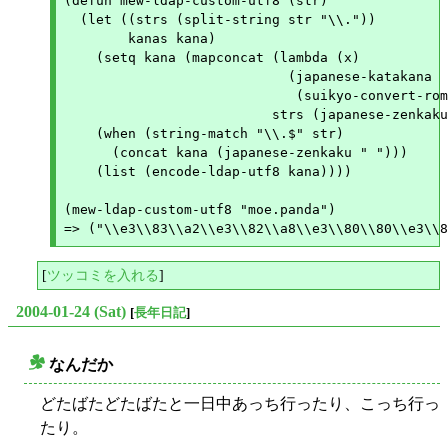
(defun mew-ldap-custom-utf8 (str)

  (let ((strs (split-string str "\\."))

	kanas kana)

    (setq kana (mapconcat (lambda (x)

			    (japanese-katakana

			     (suikyo-convert-romaji-kana x)))

			  strs (japanese-zenkaku " ")))

    (when (string-match "\\.$" str)

      (concat kana (japanese-zenkaku " ")))

    (list (encode-ldap-utf8 kana))))

(mew-ldap-custom-utf8 "moe.panda")

[
ツッコミを入れる
]
2004-01-24 (Sat)
[
長年日記
]
なんだか
○
どたばたどたばたと一日中あっち行ったり、こっち行っ
たり。