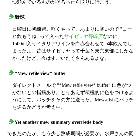
つ頼んでいるものがそろったら取りに行こう。
野球
○
日曜日に初練習。軽くやって、あまりに寒いので "コー
ヒ飲もうね" って入った
サイゼリヤ
篠崎店
なのに、
1500ml入りイタリアワインを白赤合わせて 5本飲んでし
まったよ。昔はサイゼリヤって千葉と東京東部にしかな
かったけど、今はすごいたくさんあるよな。
*Mew refile view* buffer
○
ダイレクトメールで "*Mew refile view* buffer" に色がつ
かないとの指摘あり。とりあえず積極的に色をつけるよ
うにして、パッチをその方に送った。Mew-dist にパッチ
を送るかどうか考え中。
Yet another mew-summary-overri
c
de-body
○
できたのだが、もう少し熟成期間が必要か。水戸さんの同