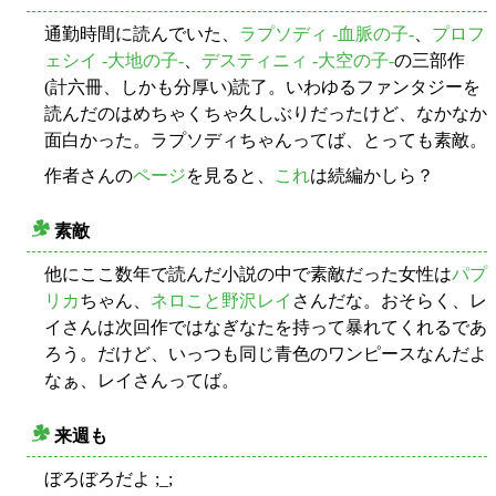
通勤時間に読んでいた、
ラプソディ -血脈の子-
、
プロフ
ェシイ -大地の子-
、
デスティニィ -大空の子-
の三部作
(計六冊、しかも分厚い)読了。いわゆるファンタジーを
読んだのはめちゃくちゃ久しぶりだったけど、なかなか
面白かった。ラプソディちゃんってば、とっても素敵。
作者さんの
ページ
を見ると、
これ
は続編かしら？
素敵
○
他にここ数年で読んだ小説の中で素敵だった女性は
パプ
リカ
ちゃん、
ネロこと野沢レイ
さんだな。おそらく、レ
イさんは次回作ではなぎなたを持って暴れてくれるであ
ろう。だけど、いっつも同じ青色のワンピースなんだよ
なぁ、レイさんってば。
来週も
○
ぼろぼろだよ ;_;