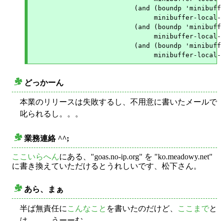
			  (and (boundp 'minibuffer-local-ns-map)

			       minibuffer-local-ns-map)

			  (and (boundp 'minibuffer-local-completion-map)

			       minibuffer-local-completion-map)

			  (and (boundp 'minibuffer-local-must-match-map)

どっかーん
○
本業のリリースは失敗するし、不用意に書いたメールで
叱られるし。。。
業務連絡 ^^;
○
ここいらへん
にある、"goas.no-ip.org" を "ko.meadowy.net"
に書き換えていただけるとうれしいです、松下さん。
あら、まぁ
○
半ば無責任に
こんなこと
を書いたのだけど、
ここまで
と
は。。。うーーむ。