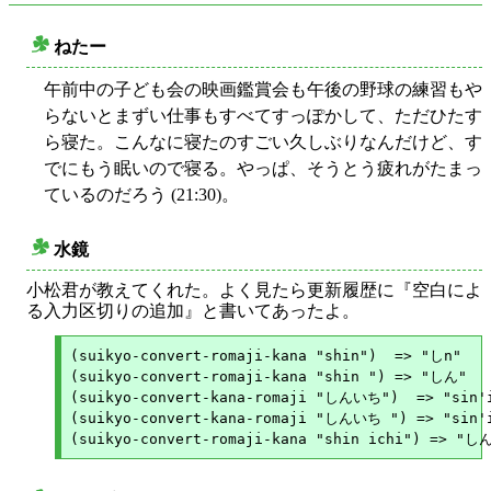
ねたー
○
午前中の子ども会の映画鑑賞会も午後の野球の練習もや
らないとまずい仕事もすべてすっぽかして、ただひたす
ら寝た。こんなに寝たのすごい久しぶりなんだけど、す
でにもう眠いので寝る。やっぱ、そうとう疲れがたまっ
ているのだろう (21:30)。
水鏡
○
小松君が教えてくれた。よく見たら更新履歴に『空白によ
る入力区切りの追加』と書いてあったよ。
(suikyo-convert-romaji-kana "shin")  => "しn"

(suikyo-convert-romaji-kana "shin ") => "しん"

(suikyo-convert-kana-romaji "しんいち")  => "sin'i
(suikyo-convert-kana-romaji "しんいち ") => "sin'i