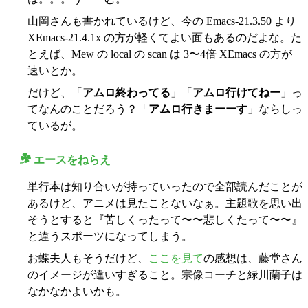
山岡さんも書かれているけど、今の Emacs-21.3.50 より
XEmacs-21.4.1x の方が軽くてよい面もあるのだよな。た
とえば、Mew の local の scan は 3〜4倍 XEmacs の方が
速いとか。
だけど、「
アムロ終わってる
」「
アムロ行けてねー
」っ
てなんのことだろう？「
アムロ行きまーーす
」ならしっ
ているが。
エースをねらえ
○
単行本は知り合いが持っていったので全部読んだことが
あるけど、アニメは見たことないなぁ。主題歌を思い出
そうとすると『苦しくったって〜〜悲しくたって〜〜』
と違うスポーツになってしまう。
お蝶夫人もそうだけど、
ここを見て
の感想は、藤堂さん
のイメージが違いすぎること。宗像コーチと緑川蘭子は
なかなかよいかも。