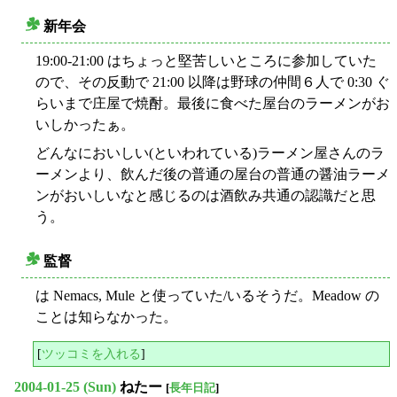
新年会
○
19:00-21:00 はちょっと堅苦しいところに参加していた
ので、その反動で 21:00 以降は野球の仲間６人で 0:30 ぐ
らいまで庄屋で焼酎。最後に食べた屋台のラーメンがお
いしかったぁ。
どんなにおいしい(といわれている)ラーメン屋さんのラ
ーメンより、飲んだ後の普通の屋台の普通の醤油ラーメ
ンがおいしいなと感じるのは酒飲み共通の認識だと思
う。
監督
○
は Nemacs, Mule と使っていた/いるそうだ。Meadow の
ことは知らなかった。
[
ツッコミを入れる
]
2004-01-25 (Sun)
ねたー
[
長年日記
]