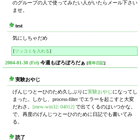
のグループの人で使ってみたい人がいたらメール下さい
ませ。
test
○
気にしちゃだめ
[
ツッコミを入れる
]
2004-01-30 (Fri)
今週もぼろぼろだぁ
[
長年日記
]
実験おやじ
○
げんじつとーひのため久しぶりに
実験おやじ
になってし
まった。しかし、process-filter でエラーを起こすと大変
だわさ。
[mew-win32: 04012]
で出てくるのはいつかな。
で、再度のげんじつとーひのために日記でも書いてみ
る。
読了
○