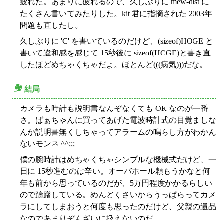
疲れた。あまりに疲れるので、久しぶりに mew-dist に
たくさん書いてみたりした。kit 君に指摘された 2003年
問題も直したし。
久しぶりに 'C' を書いているのだけど、(sizeof)HOGE と
書いて違和感を感じて 15秒後に sizeof(HOGE)と書き直
したほどめちゃくちゃだよ。ほとんど(((病気)))だな。
結局
○
カメラも時計も説明書なんぞなくても OK なのが一番
さ。ばぁちゃんに買ってあげた電波時計式の目覚ましな
んか説明書無くしちゃってアラームの鳴らし方がわかん
ないモンネ ^^;;;
僕の腕時計はめちゃくちゃシンプルな機械式だけど、一
日に 15秒進むのは辛い。オーバホール頼もうかなと何
年も前から思っているのだが、5万円程度かかるらしい
ので躊躇している。めんどくさいからうっぱらってカメ
ラにしてしまおうと何度も思ったのだけど、父親の遺品
なのであまりぞんざいに扱えないのだ。