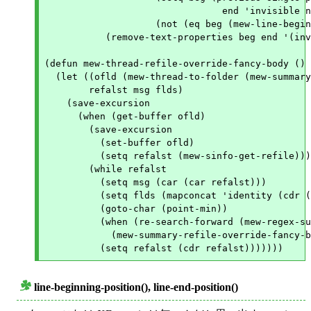
				end 'invisible nil (mew-line-beginning-position)))

		    (not (eq beg (mew-line-beginning-position))))

	   (remove-text-properties beg end '(invisible nil))))))))

(defun mew-thread-refile-override-fancy-body ()

  (let ((ofld (mew-thread-to-folder (mew-summary
	refalst msg flds)

    (save-excursion

      (when (get-buffer ofld)

	(save-excursion

	  (set-buffer ofld)

	  (setq refalst (mew-sinfo-get-refile)))

	(while refalst

	  (setq msg (car (car refalst)))

	  (setq flds (mapconcat 'identity (cdr (car refalst)) ","))

	  (goto-char (point-min))

	  (when (re-search-forward (mew-regex-sumsyn-msg msg) nil t)

	    (mew-summary-refile-override-fancy-body flds))

line-beginning-position(), line-end-position()
○