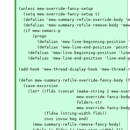
(unless mew-override-fancy-setup

  (setq mew-override-fancy-setup t)

  (defalias 'mew-summary-refile-override-body 'm
  (defalias 'mew-summary-refile-remove-body 'mew
  (if mew-xemacs-p

      (progn

	(defalias 'mew-line-beginning-position 'point-at-bol)

	(defalias 'mew-line-end-position 'point-at-eol))

    (defalias 'mew-line-beginning-position 'line
    (defalias 'mew-line-end-position 'line-end-p
(add-hook 'mew-thread-display-hook 'mew-thread-r
(defun mew-summary-refile-override-fancy-body (f
  (save-excursion

    (let* ((flds (concat (make-string 2 mew-over
			 mew-override-fancy-body-open

			 folders-str

			 mew-override-fancy-body-close))

	   (fldsw (string-width flds))

	   invs invsw beg end)

      (mew-summary-refile-remove-fancy-body)

      (while (> fldsw (/ (mew-scan-width) 3))
