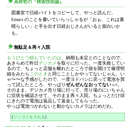
高林哲の『検索技術論』
○
図書室で日経バイトをコピーして、やっと読んだ。
Emacs のことを書いていらっしゃるが「おぉ、これは素
晴らしい」と手を出す日経おじさんがいると面白いか
も。
無駄足＆再々入院
○
もうひとつ頼んでいたのは
、納期も未定とのことなので、
あきらめて昨日
デジカメ
を取りに行った。一度失敗してい
るので、ちょっと店舗を離れたところで袋を開けて修理明
細をみたら
このとき
と同じことしかやってないじゃん。い
ゃ〜〜な予感がしたので、一度ヨドバシに戻って電池を買
って試したところ、やっぱり
ぜんぜんなおってない :-<
。
そのまま、デジカメ売り場に行って、売り場のにいちゃん
に症状を確認させて、そのまま再々入院。ちょっとだけ頭
にきたので電池は返品して返金してもらった。
やっぱ電池つかわないと動かないカメラはだめだわ。
[
ツッコミを入れる
]