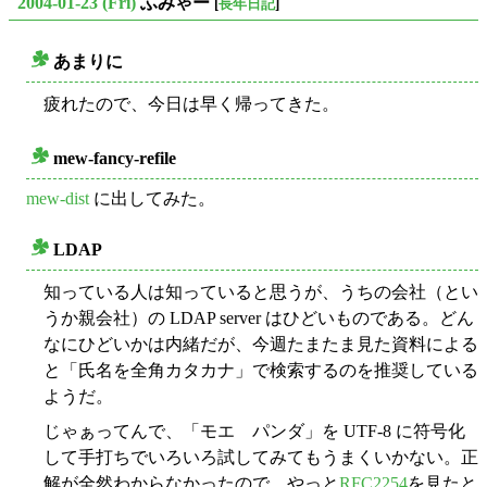
2004-01-23 (Fri)
ふみゃー
[
長年日記
]
あまりに
○
疲れたので、今日は早く帰ってきた。
mew-fancy-refile
○
mew-dist
に出してみた。
LDAP
○
知っている人は知っていると思うが、うちの会社（とい
うか親会社）の LDAP server はひどいものである。どん
なにひどいかは内緒だが、今週たまたま見た資料による
と「氏名を全角カタカナ」で検索するのを推奨している
ようだ。
じゃぁってんで、「モエ パンダ」を UTF-8 に符号化
して手打ちでいろいろ試してみてもうまくいかない。正
解が全然わからなかったので、やっと
RFC2254
を見たと