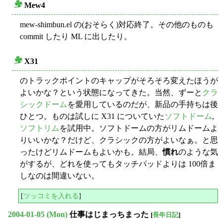
Mew4
○
mew-shimbun.el の(おそらく)対応終了。その他のものも
commit したり ML に出したり。
X31
○
のトラックポイントのキャップがそろそろ変えたほうが
よいかな？という状態になってきた。当然、ずーと
クラ
シックドーム
を愛用しているのだが、新品の手持ちは後
ひとつ。ものは試しに X31 についていた
ソフトドーム
,
ソフトリム
を試用中。ソフトドームの方がリムドームよ
りいいかな？だけど、クラシックの方がよいなぁ。と思
ったけどリムドームもよいかも。結局、
慣れ
のような気
がするが、どれを使ってもタッチパッドよりは 100倍ま
しなのは間違いない。
[
ツッコミを入れる
]
2004-01-05 (Mon)
仕事はじまっちまった
[
長年日記
]