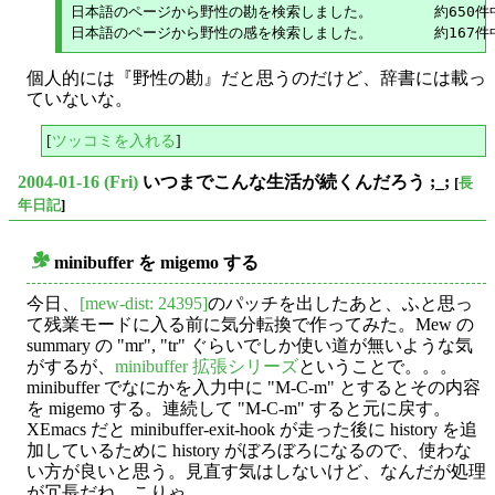
日本語のページから野性の勘を検索しました。       約650件中1
個人的には『野性の勘』だと思うのだけど、辞書には載っ
ていないな。
[
ツッコミを入れる
]
2004-01-16 (Fri)
いつまでこんな生活が続くんだろう ;_;
[
長
年日記
]
minibuffer を migemo する
○
今日、
[mew-dist: 24395]
のパッチを出したあと、ふと思っ
て残業モードに入る前に気分転換で作ってみた。Mew の
summary の "mr", "tr" ぐらいでしか使い道が無いような気
がするが、
minibuffer 拡張シリーズ
ということで。。。
minibuffer でなにかを入力中に "M-C-m" とするとその内容
を migemo する。連続して "M-C-m" すると元に戻す。
XEmacs だと minibuffer-exit-hook が走った後に history を追
加しているために history がぼろぼろになるので、使わな
い方が良いと思う。見直す気はしないけど、なんだが処理
が冗長だね、こりゃ。