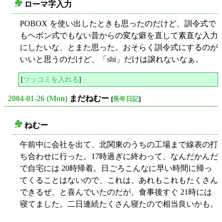
ローマ字入力
○
POBOX を使い出したときも思ったのだけど、訓令式で
もヘボン式でもない昔からの変な癖を直して素直な入力
にしたいな、とまた思った。おそらく訓令式にするのが
いいと思うのだけど、「shi」だけは譲れないなぁ。
[
ツッコミを入れる
]
2004-01-26 (Mon)
まだねむー
[
長年日記
]
ねむー
○
午前中に会社を出て、北関東のうちの工場まで線表の打
ち合わせに行った。17時過ぎに終わって、なんだかんだ
で自宅には 20時帰着。日ごろこんなに早い時間に帰っ
てくることはないので、これは、あれもこれもたくさん
できるぜ、と喜んでいたのだが、食事後すぐ 21時には
寝てました。二日連続たくさん寝たので相当良いかも。