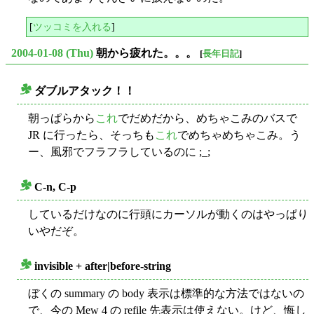
[
ツッコミを入れる
]
2004-01-08 (Thu)
朝から疲れた。。。
[
長年日記
]
ダブルアタック！！
○
朝っぱらから
これ
でだめだから、めちゃこみのバスで
JR に行ったら、そっちも
これ
でめちゃめちゃこみ。う
ー、風邪でフラフラしているのに ;_;
C-n, C-p
○
しているだけなのに行頭にカーソルが動くのはやっぱり
いやだぞ。
invisible + after|before-string
○
ぼくの summary の body 表示は標準的な方法ではないの
で、今の Mew 4 の refile 先表示は使えない。けど、悔し