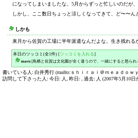
になってしまいましたな。5月からずっと忙しいのだが
しかし、ここ数日ちょっと涼しくなってきて、ど〜〜ん
しかも
○
来月から佐賀の工場に半年派遣なんだよな。生き残れる
本日のツッコミ(全1件) [
ツッコミを入れる
]
maru
[鳥栖と佐賀は文化圏が全く違うので、一緒にすると怒られ
△
書いている人: 白井秀行 (mailto:ｓｈｉｒａｉ＠ｍｅａｄｏｗ
訪問して下さった人: 今日: 人, 昨日: , 過去: 人 (2007年5月10日