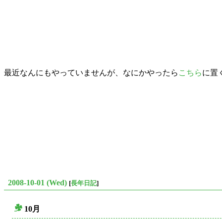
最近なんにもやっていませんが、なにかやったら
こちら
に置
2008-10-01 (Wed)
[
長年日記
]
10月
○