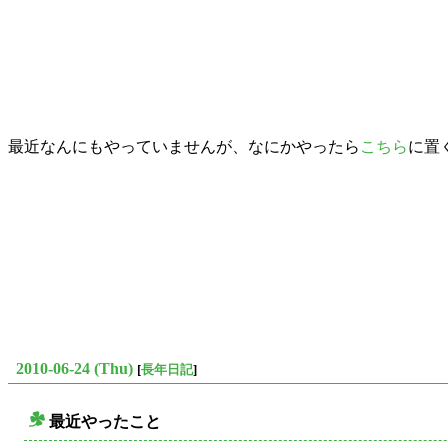
最近なんにもやっていませんが、なにかやったら
こちら
に置
2010-06-24 (Thu)
[
長年日記
]
最近やったこと
○