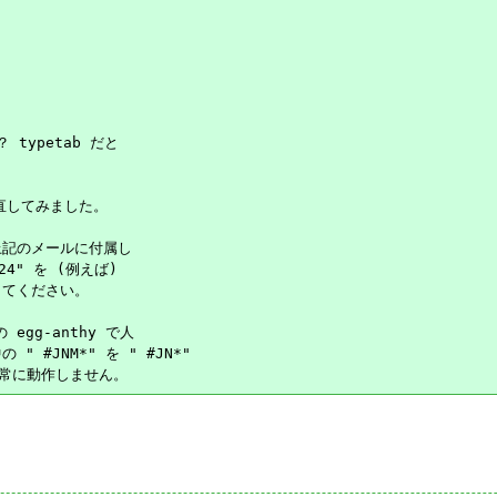
typetab だと

直してみました。

、上記のメールに付属し

24" を (例えば)

ルしてください。

gg-anthy で人

 " #JNM*" を " #JN*"
