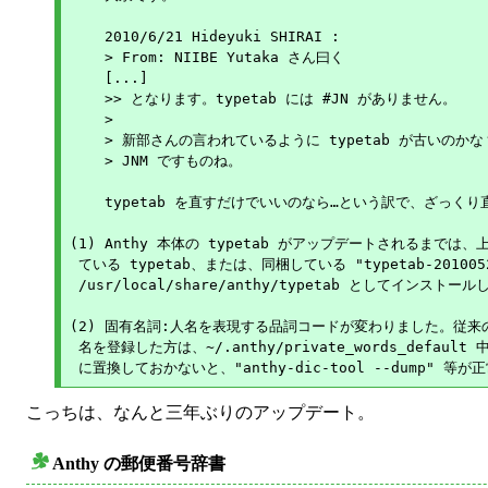
    2010/6/21 Hideyuki SHIRAI :

    > From: NIIBE Yutaka さん曰く

    [...]

    >> となります。typetab には #JN がありません。

    >

    > 新部さんの言われているように typetab が古いのかな？ 
    > JNM ですものね。

    typetab を直すだけでいいのなら…という訳で、ざっくり
(1) Anthy 本体の typetab がアップデートされるまでは
 ている typetab、または、同梱している "typetab-201005
 /usr/local/share/anthy/typetab としてインストー
(2) 固有名詞:人名を表現する品詞コードが変わりました。従来の e
 名を登録した方は、~/.anthy/private_words_default 中の
こっちは、なんと三年ぶりのアップデート。
Anthy の郵便番号辞書
○