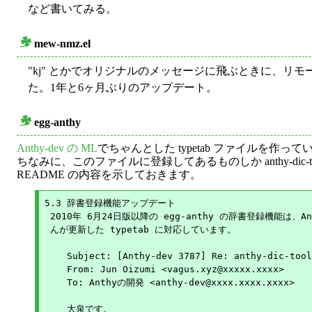
など書いてみる。
mew-nmz.el
○
"kj" とかでオリジナルのメッセージに飛ぶときに、リモ
た。1年と6ヶ月ぶりのアップデート。
egg-anthy
○
Anthy-dev の ML
でちゃんとした typetab ファイルを作っ
ちなみに、このファイルに登録してあるものしか anthy-dic-to
README の内容を示しておきます。
5.3 辞書登録機能アップデート

 2010年 6月24日版以降の egg-anthy の辞書登録機能は、Ant
 んが更新した typetab に対応しています。

    Subject: [Anthy-dev 3787] Re: anthy-dic-tool

    From: Jun Oizumi <vagus.xyz@xxxxx.xxxx>

    To: Anthyの開発 <anthy-dev@xxxx.xxxx.xxxx>

    大泉です。
