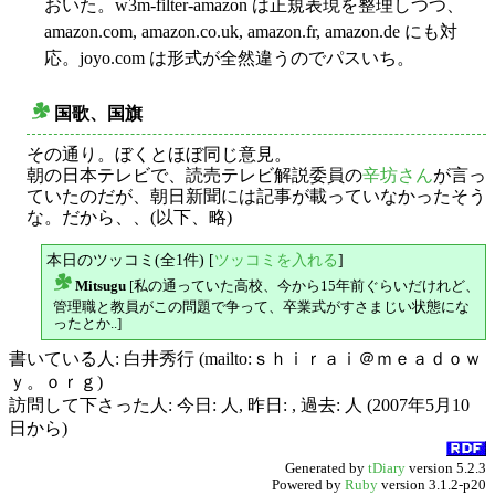
おいた。w3m-filter-amazon は正規表現を整理しつつ、
amazon.com, amazon.co.uk, amazon.fr, amazon.de にも対
応。joyo.com は形式が全然違うのでパスいち。
国歌、国旗
○
その通り。ぼくとほぼ同じ意見。
朝の日本テレビで、読売テレビ解説委員の
辛坊さん
が言っ
ていたのだが、朝日新聞には記事が載っていなかったそう
な。だから、、(以下、略)
本日のツッコミ(全1件) [
ツッコミを入れる
]
Mitsugu
[私の通っていた高校、今から15年前ぐらいだけれど、
△
管理職と教員がこの問題で争って、卒業式がすさまじい状態にな
ったとか..]
書いている人: 白井秀行 (mailto:ｓｈｉｒａｉ＠ｍｅａｄｏｗ
ｙ。ｏｒｇ)
訪問して下さった人: 今日: 人, 昨日: , 過去: 人 (2007年5月10
日から)
Generated by
tDiary
version 5.2.3
Powered by
Ruby
version 3.1.2-p20