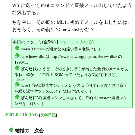
WS に送って mail コマンドで直接メール出していたよう
な気もする。
ちなみに、その筋の ML に初めてメールを出したのは、
おそらく、その前年の mew-dist かな？
本日のツッコミ(全5件) [
ツッコミを入れる
]
maru
[Demacs の頃かなぁ(遠い目＝老眼？)。]
△
kose
[mew-dist は http://www.mew.org/pipermail/mew-dist/ の
△
1996/1..]
ぱんだ
[ちょうど、そのときにぼくが出した最初のメールがあ
△
るね。確か、半年以上 ROM っていたような気がするけど、
[mew-..]
kose
[「FAQ製造マシン」というのは「何度も何度も同じ質問
△
を繰り返すヤツ」のこと？ なわけないか。]
ぱんだ
[FAQ 製造マシンじゃなくて、FAQ の Answer 製造マシ
△
ンだな。ほい。]
2007-02-16 (Fri)
[
長年日記
]
結婚の二次会
○