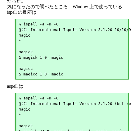
だった。
気になったので調べたところ、Window 上で使っている
ispell の反応は
% ispell -a -m -C

@(#) International Ispell Version 3.1.20 10/10/9
magic

*

magick

& magick 1 0: magic

magicc

aspell は
% aspell -a -m -C

@(#) International Ispell Version 3.1.20 (but re
magic

*

magick
