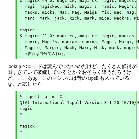
& magick 44 0: magi ck, magi-ck, magic, magics, 
, magi, magicked, mick, magic's, manic, Magi's, 
, macks, micks, Mac, Mag, Maiga, Mic, mac, mag, 
, Marc, Mark, jack, kick, mark, mica, Mack's, Mi
magicc

& magicc 31 0: magi cc, magi-cc, magic, magics, 
, manic, Magi's, maniac, manioc, Maggi, Margi, M
, Maggie, Margie, Mack, Marc, Mick, mack, magick
lookup のコードは読んでいないのだけど、たくさん候補が
出すぎていて破綻しているとか？おそらく違うだろうけ
ど。。。あぁ、このマシンには昔の ispell も入っている
な、と試したら
% ispell -a -m -C

@(#) International Ispell Version 3.1.20 10/10/9
magic

*

magick

*
