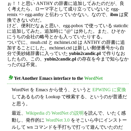
ぉ！！と思い ANTHY の辞書に追加してみたのだが、良
く考えたら、ローマ字として成り立っていないと egg-
remix => egg-anthy と伝わっていかない。なので、
ibm
は変
換できないのだ。
けど、便利だなぁと思い、egg-pobox で使っている staticdic
に追加してみた。追加時に "@" は外した。また、ひそか
にうちの会社の略号とかも入っていたりする。
ついでに、msub.ctd と mchimei.ctd は ANTHY の辞書に追
加することにした。mchimei.ctd は新しい郵便番号から自
分で美紗緒辞書に入っていた
yubin2candic.pl
で作りなお
したもの。この、
yubin2candic.pl
の存在を今まで知らなか
ったのは不覚。
Yet Another Emacs interface to the
WordNet
○
WordNet を Emacs から使う、というと
EPWING に変換
してあるものを Lookup で検索する、というのが普通だ
と思う。
最近、
Wikipedia の WordNet の説明
を読んで、いたく感
動し、発作的に
WordNet 3.0
をそこいら中にインストー
ルして wn コマンドを手打ちで打って遊んでいたのだ