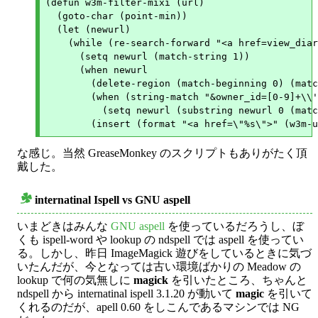
(defun w3m-filter-mixi (url)

  (goto-char (point-min))

  (let (newurl)

    (while (re-search-forward "<a href=view_diar
      (setq newurl (match-string 1))

      (when newurl

	(delete-region (match-beginning 0) (match-end 0))

	(when (string-match "&owner_id=[0-9]+\\'" newurl)

	  (setq newurl (substring newurl 0 (match-beginning 0))))

な感じ。当然 GreaseMonkey のスクリプトもありがたく頂
戴した。
internatinal Ispell vs GNU aspell
○
いまどきはみんな
GNU aspell
を使っているだろうし、ぼ
くも ispell-word や lookup の ndspell では aspell を使ってい
る。しかし、昨日 ImageMagick 遊びをしているときに気づ
いたんだが、今となっては古い環境ばかりの Meadow の
lookup で何の気無しに
magick
を引いたところ、ちゃんと
ndspell から internatinal ispell 3.1.20 が動いて
magic
を引いて
くれるのだが、apell 0.60 をしこんであるマシンでは NG