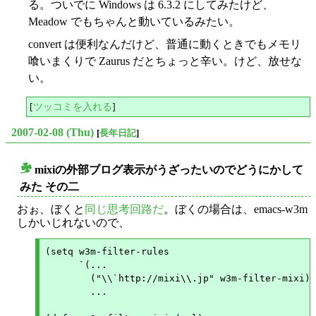
る。ついでに Windows は 6.3.2 にしてみたけど、
Meadow でもちゃんと動いているみたい。
convert は便利なんだけど、普通に動くときでもメモリ
喰いまくりで Zaurus だとちょっと辛い。けど、放せな
い。
[
ツッコミを入れる
]
2007-02-08 (Thu)
[
長年日記
]
mixiの外部ブログ表示がうざったいのでどうにかして
○
みた その二
おぉ、ぼくと
同じ思考回路だ
。ぼくの場合は、emacs-w3m
しかいじれないので、
(setq w3m-filter-rules

      `(...

	("\\`http://mixi\\.jp" w3m-filter-mixi)

	...
