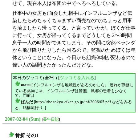
せて、現在本人は布団の中でへろへろしている。
仕事中の女房も(面会した相手にインフルエンザなど伝
染したらめちゃくちゃまずい商売なので)ちょっと用事
を済ましたら帰ってくる、と言っていたが、ぼくが仕事
に行って、女房が帰ってくるまでどうしても 2〜3時間
息子一人の時間ができてしまう。その間に突然ベランダ
から飛び降りたりしたら困るので、監視のためぼくは年
休ということになった。今日から組織体制が変わるので
偉い人の話聞きたかったんだけどな。
本日のツッコミ(全2件) [
ツッコミを入れる
]
maru
[インフルエンザも地域性があるのかしら。 連れが勤務し
△
ている薬局じゃ、インフルエンザは皆無、風邪の患者も少なく
て、門前..]
ぱんだ
[http://idsc.tokyo-eiken.go.jp/inf/2006/05.pdf などをみる
△
と、結構流行り..]
2007-02-04 (Sun)
[
長年日記
]
骨折 その1
○