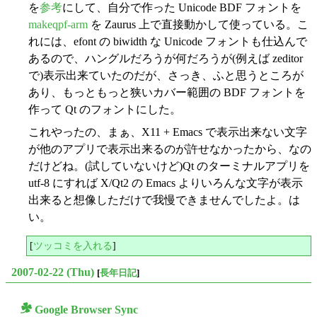
を
参考
にして、自分で作った Unicode BDF フォントを
makeqpf-arm
を Zaurus 上で直接動かして使っている。こ
れには、efont の biwidth な Unicode フォントも仕込んで
あるので、ハングルだろうが何だろうが(例えば zeditor
で)表示出来ていたのだが、さっき、ふと思うところが
あり、もっともっと狭いカバー範囲の BDF フォントを
作って Qt のフォントにした。
これやったの、まぁ、X11 + Emacs で表示出来ない文字
が他のアプリで表示出来るのが許せなかったから、なの
だけどね。(試していないけど)Qt のターミナルアプリを
utf-8 にすれば X/Qt2 の Emacs よりいろんな文字が表示
出来ると想像しただけで我慢できませんでしたよ。は
い。
[
ツッコミを入れる
]
2007-02-22 (Thu)
[
長年日記
]
Google Browser Sync
○