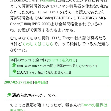
JPEGの人たちも
Forgent社
に頭に来てエントロピ符号器
として算術符号器のみでハフマン符号器を使わない勧告
を作ったのね。ITU-T T.851 をぱぁーと読んでみたが、
算術符号器も QM-Coder(T.81(JPEG-1), T.82(JBIG)), MQ-
Coder(T.800(JPEG 2000)より全然簡略化されているの
ね。お遊びで実装するのもよいかも。
むちゃなくちゃな特許ゴロな Forgent社の話は有名だろ
うけど
くわしくはこちら
で。って和解しているんだ知ら
なかった。
本日のツッコミ(全2件) [
ツッコミを入れる
]
elim
[w3m-filter-rules の閉じ括弧が一つ足りないかも ??]
△
ぱんだ
[うぅ、確かに足りません (__)]
△
2007-02-27 (Tue)
[
長年日記
]
褒められちゃった、てへ
○
ちょっと反応が遅くなったが、狐さんの
Emacsの世界は
奥が深い
。