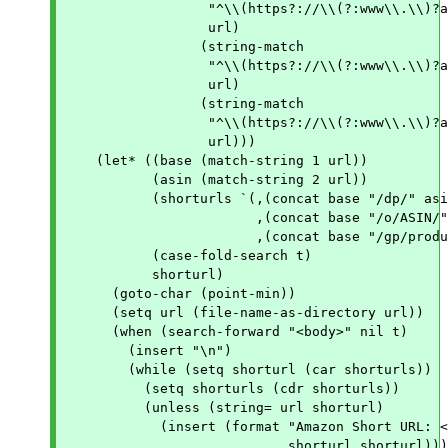
		  "^\\(https?://\\(?:www\\.\\)?amazon\\.co\\.jp\\)/o/ASIN/\\([0-9]+\\)"

		  url)

		 (string-match

		  "^\\(https?://\\(?:www\\.\\)?amazon\\.co\\.jp\\)/gp/product/\\([0-9]+\\)"

		  url)

		 (string-match

		  "^\\(https?://\\(?:www\\.\\)?amazon\\.co\\.jp\\)/\\(?:[^/]+/\\)?dp/\\([0-9]+\\)"

		  url)))

    (let* ((base (match-string 1 url))

	   (asin (match-string 2 url))

	   (shorturls `(,(concat base "/dp/" asin "/")

			,(concat base "/o/ASIN/" asin "/")

			,(concat base "/gp/product/" asin "/")))

	   (case-fold-search t)

	   shorturl)

      (goto-char (point-min))

      (setq url (file-name-as-directory url))

      (when (search-forward "<body>" nil t)

	(insert "\n")

	(while (setq shorturl (car shorturls))

	  (setq shorturls (cdr shorturls))

	  (unless (string= url shorturl)

	    (insert (format "Amazon Short URL: <a href=\"%s\">%s</a><br>\n"

			    shorturl shorturl))))
