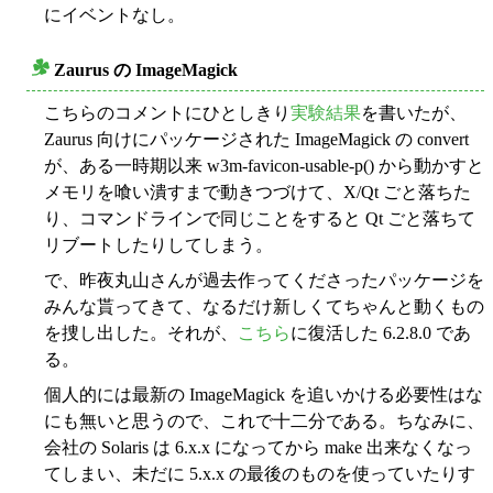
にイベントなし。
Zaurus の ImageMagick
○
こちらのコメントにひとしきり
実験結果
を書いたが、
Zaurus 向けにパッケージされた ImageMagick の convert
が、ある一時期以来 w3m-favicon-usable-p() から動かすと
メモリを喰い潰すまで動きつづけて、X/Qt ごと落ちた
り、コマンドラインで同じことをすると Qt ごと落ちて
リブートしたりしてしまう。
で、昨夜丸山さんが過去作ってくださったパッケージを
みんな貰ってきて、なるだけ新しくてちゃんと動くもの
を捜し出した。それが、
こちら
に復活した 6.2.8.0 であ
る。
個人的には最新の ImageMagick を追いかける必要性はな
にも無いと思うので、これで十二分である。ちなみに、
会社の Solaris は 6.x.x になってから make 出来なくなっ
てしまい、未だに 5.x.x の最後のものを使っていたりす