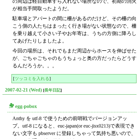
の周辺は軽自動車すら入れない場所なので、初期の消火
が相当手間取ったようだ。
駐車場とアパートの間に柵があるのだけど、その柵の向
こう側の人たちはまったく行き場がない状態なので、柵
を乗り越えて小さい子やお年寄は、うちの方側に降ろし
てあげたりしましたよ。
今回の場所は、それでもまだ周辺からホースを伸ばせた
が、ごちゃごちゃのもうちょっと奥の方だったらどうす
るんだろうか。。。
[
ツッコミを入れる
]
2007-02-21 (Wed)
[
長年日記
]
egg-pobox
○
Anthy を utf-8 で使うための前哨戦でバージョンアッ
プ。utf-8 になると、euc-japan(or euc-jisx0213)で表現でき
ない文字も pbserver に登録しちゃって気持ち悪いので、