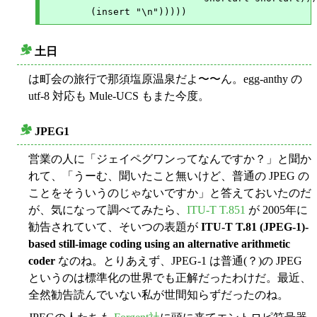
土日
○
は町会の旅行で那須塩原温泉だよ〜〜ん。egg-anthy の
utf-8 対応も Mule-UCS もまた今度。
JPEG1
○
営業の人に「ジェイペグワンってなんですか？」と聞か
れて、「うーむ、聞いたこと無いけど、普通の JPEG の
ことをそういうのじゃないですか」と答えておいたのだ
が、気になって調べてみたら、
ITU-T T.851
が 2005年に
勧告されていて、そいつの表題が
ITU-T T.81 (JPEG-1)-
based still-image coding using an alternative arithmetic
coder
なのね。とりあえず、JPEG-1 は普通(？)の JPEG
というのは標準化の世界でも正解だったわけだ。最近、
全然勧告読んでいない私が世間知らずだったのね。