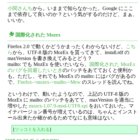
小関さんち
から。いままで知らなかった。Google にここ
まで依存して良いのか？という気がするのだけど、まぁ、
いいか。
国際化された Mozex
○
Firefox 2.0 で動くかどうかまったくわからないけど、
こち
ら
から、UTF-8 版の MozEx を貰ってきて、install.rdf の
maxVersion を書き換えてみるとどう？
mailto: でも MozEx を使いたいなら、
国際化された MozEx
のバグを回避したいとき
のパッチをあてておくと便利か
も。ただし、それでも MozEx の mailto: にはバグがあるの
で、
Firefox->mozex->mailto->Mew
のスレッドを読んでね。
というわけで、動いたようなので、上記の UTF-8 版の
MozEx に mailto: のパッチをあてて、maxVersion を適当に
増やした
mozex-1.07.9-mod-UTF8.xpi
をおいておいた。マ
イナバージョン番号が増えているのは、ちゃんとインスト
ール出来たか確かめるためでなにも意味はない。
[
ツッコミを入れる
]