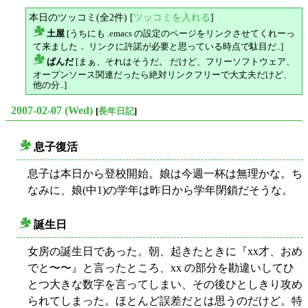
本日のツッコミ(全2件) [
ツッコミを入れる
]
土屋
[うちにも .emacs の設定のページをリンクさせてくれーっ
△
て来ました． リンクに許諾が必要と思っている時点で駄目だ..]
ぱんだ
[まぁ、それはそうだ。 だけど、フリーソフトウェア、
△
オープンソース関連だったら絶対リンクフリーで大丈夫だけど、
他の分..]
2007-02-07 (Wed)
[
長年日記
]
息子復活
○
息子は本日から登校開始。娘は今週一杯は無理かな。ち
なみに、娘(中1)の学年は昨日から学年閉鎖だそうな。
誕生日
○
女房の誕生日であった。朝、起きたときに『xx才、おめ
でと〜〜』と言ったところ、xx の部分を勘違いしてひ
とつ大きな数字を言ってしまい、その後ひとしきり攻め
られてしまった。ほとんど誤差だとは思うのだけど。特