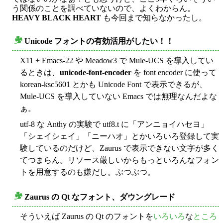
う関係のことを調べていないので、よくわからん。
HEAVY BLACK HEART
も今回まで知らなかったし。
Unicode フォントの有効活用がしたい！！
○
X11 + Emacs-22 や Meadow3 で Mule-UCS を導入してい
るときは、
unicode-font-encoder
を font encoder に使って
korean-ksc5601 とかも Unicode Font で表示できるが、
Mule-UCS を導入していない Emacs では無理なんだよな
ぁ。
utf-8 な Anthy の実験で utf8.t に「アンニョイハセヨ」
「シェイシェイ」「ニーハオ」とかいろいろ登録して実
験しているのだけど、Zaurus で表示できない文字が多く
てつまらん。リソース厳しいからもっといろんなフォン
トを用意するのも嫌だし。ぶつぶつ。
Zaurus の Qt なフォント、ダウングレード
○
そういえば Zaurus の Qt のフォントを
いろいろ
な
ところ