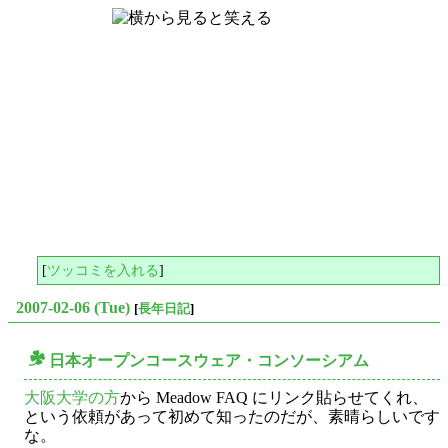
[
ツッコミを入れる
]
2007-02-06 (Tue)
[
長年日記
]
日本オープンコースウェア・コンソーシアム
○
大阪大学の方
から Meadow FAQ にリンク貼らせてくれ、
という依頼があって初めて知ったのだが、素晴らしいです
な。