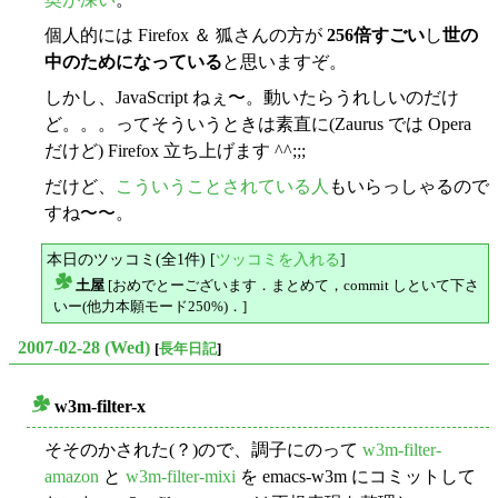
個人的には Firefox ＆ 狐さんの方が
256倍すごい
し
世の
中のためになっている
と思いますぞ。
しかし、JavaScript ねぇ〜。動いたらうれしいのだけ
ど。。。ってそういうときは素直に(Zaurus では Opera
だけど) Firefox 立ち上げます ^^;;;
だけど、
こういうことされている人
もいらっしゃるので
すね〜〜。
本日のツッコミ(全1件) [
ツッコミを入れる
]
土屋
[おめでとーございます．まとめて，commit しといて下さ
△
いー(他力本願モード250%)．]
2007-02-28 (Wed)
[
長年日記
]
w3m-filter-x
○
そそのかされた(？)ので、調子にのって
w3m-filter-
amazon
と
w3m-filter-mixi
を emacs-w3m にコミットして