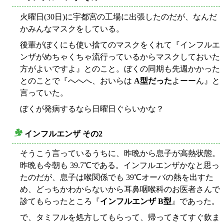
火曜日(30日)に宇都宮の工場に出張したのだが、なんだ
かみんなマスクをしている。
後輩がぼくにも使い捨てのマスクをくれて『インフルエ
ンザがめちゃくちゃ流行っているからマスクしておいた
方がよいですよ』とのこと。ぼくの同期も先週かかった
とのことで『へへへ、おいらは
A型だった
よーーん』と
言っていた。
ぼくが発病するなら日曜日ぐらいかな？
インフルエンザ その2
○
そうこう言っているうちに、昨晩から息子が高熱状態。
昨晩も今朝も 39.7℃である。インフルエンザかなと思っ
たのだが、息子は喉関係でも 39℃オーバの熱を出すた
め、どっちかわからないから耳鼻咽喉科のお医者さんで
診てもらったところ『
インフルエンザ B型
』であった。
で、タミフルを処方してもらって、帰ってきてすぐ飲ま