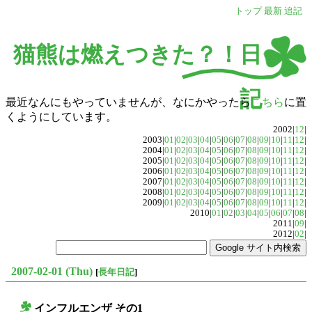
トップ
最新
追記
猫熊は燃えつきた？！日
記
最近なんにもやっていませんが、なにかやったら
こちら
に置
くようにしています。
2002|
12
|
2003|
01
|
02
|
03
|
04
|
05
|
06
|
07
|
08
|
09
|
10
|
11
|
12
|
2004|
01
|
02
|
03
|
04
|
05
|
06
|
07
|
08
|
09
|
10
|
11
|
12
|
2005|
01
|
02
|
03
|
04
|
05
|
06
|
07
|
08
|
09
|
10
|
11
|
12
|
2006|
01
|
02
|
03
|
04
|
05
|
06
|
07
|
08
|
09
|
10
|
11
|
12
|
2007|
01
|
02
|
03
|
04
|
05
|
06
|
07
|
08
|
09
|
10
|
11
|
12
|
2008|
01
|
02
|
03
|
04
|
05
|
06
|
07
|
08
|
09
|
10
|
11
|
12
|
2009|
01
|
02
|
03
|
04
|
05
|
06
|
07
|
08
|
09
|
10
|
11
|
12
|
2010|
01
|
02
|
03
|
04
|
05
|
06
|
07
|
08
|
2011|
09
|
2012|
02
|
2007-02-01 (Thu)
[
長年日記
]
インフルエンザ その1
○