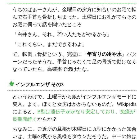
うちのばぁーさんが、金曜日の夕方に知合いのお宅で転
んで右手首を骨折しちまった。土曜日にお礼がてらその
お宅に伺って話を聞いたところ
「白井さん、それ、若い人たちがやるから」
「これくらい、まだできるわよ」
で、転倒→骨折という、完璧に「
年寄りの冷や水
」パタ
ーンだったそうな。手首じゃなくて足の骨折で動けなく
なっていたら、高確率で惚けたな。
インフルエンザ その3
○
というわけで、土曜日から娘がインフルエンザモードに
突入。よく、ぼくと女房はかからないものだ。Wikipedia
によると、
B型は遺伝子がかなり安定しており、免疫が
長期間続く
からか？
ちなみに、ご近所の旦那が木曜日に A型にかかった知合
いは、土曜の夜から奥様もダウンだそうだ。中一の娘は