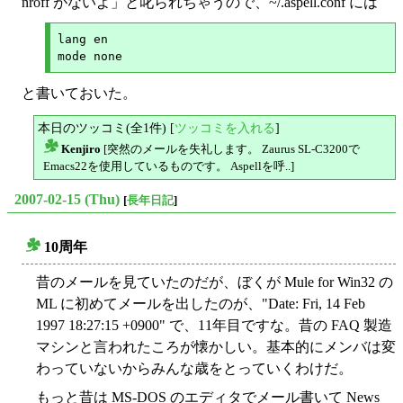
nroff がないよ」と叱られちゃうので、~/.aspell.conf には
lang en

と書いておいた。
本日のツッコミ(全1件) [
ツッコミを入れる
]
Kenjiro
[突然のメールを失礼します。 Zaurus SL-C3200で
△
Emacs22を使用しているものです。 Aspellを呼..]
2007-02-15 (Thu)
[
長年日記
]
10周年
○
昔のメールを見ていたのだが、ぼくが Mule for Win32 の
ML に初めてメールを出したのが、"Date: Fri, 14 Feb
1997 18:27:15 +0900" で、11年目ですな。昔の FAQ 製造
マシンと言われたころが懐かしい。基本的にメンバは変
わっていないからみんな歳をとっていくわけだ。
もっと昔は MS-DOS のエディタでメール書いて News