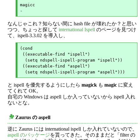
magicc

なんじゃこれ？知らない間に hash file が壊れたか？と思い
つつ、ちょっと探して
international Ispell
のページを見つけ
て、ispell-3.3.02 を導入し、
(cond

 ((executable-find "ispell")

  (setq ndspell-ispell-program "ispell"))

 ((executable-find "aspell")

と ispell を優先するようにしたら
magick
も
magic
に変え
てくれて OK。
自宅の Windows は aspell しか入っていないから ispell 入れ
ないとな。
Zaurus の aspell
○
逆に Zaurus には international ispell しか入れていないので、
aspell のパッケージ
を貰ってきた。そのままだと「filter の