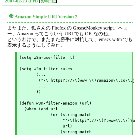
2007-02-23 (Fri)
[
長年日記
]
Amazon Simple URI Version 2
○
またまた、狐さんの Firefox の GreaseMonkey script。へぇ
ー、Amazon ってこういう URI でも OK なのね。
というわけで、またまた勝手に対抗して、emacs-w3m でも
表示するようにしてみた。
(setq w3m-use-filter t)

(setq w3m-filter-rules

      `(....

	("\\`https?://\\(www.\\)?amazon\\.co\\.jp/.+" w3m-filter-amazon)

        ....

       ))

(defun w3m-filter-amazon (url)

  (when (and url

	     (or (string-match

		  "^\\(https?://\\(?:www\\.\\)?amazon\\.co\\.jp\\)/exec/obidos/ASIN/\\([0-9]+\\)"

		  url)

		 (string-match
