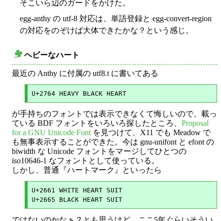
そこいら辺のガードをかけた。
egg-anthy の utf-8 対応は、単語登録と egg-convert-region
の対応をのぞけば大体できたかな？という感じ。
ヘビーなハート
○
最近の Anthy に付属の utf8.t に書いてある
が手持ちのフォントでは表示できなくて悔しいので、載っ
ている BDF フォントをいろいろ探したところ、
Proposal
for a GNU Unicode Font
を見つけて、X11 でも Meadow で
も無事表示することができた。今は gnu-unifont と efont の
biwidth な Unicode フォントをマージしてひとつの
iso10646-1 なフォントとして使っている。
しかし、普通『ハートマーク』といったら
U+2661 WHITE HEART SUIT

ではないのかなぁ？とも思うけど、ここ5年ぐらいそうい