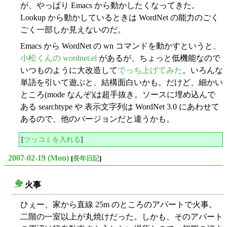
が、やっぱり Emacs から動かしたくなってきた。
Lookup から動かしているときは WordNet の能力のごく
ごく一部しか見えないのだ。
Emacs から WordNet の wn コマンドを動かすというと、
小松くんの wordnet.el
があるが、ちょっと低機能なので
いつものように大改造して
でっち上げてみた
。いろんな
単語を引いて遊ぶと、結構面白いかも。だけど、細かい
ところ(mode なんぞ)は超手抜き。ソースに埋め込んで
ある searchtype や 表示文字列は WordNet 3.0 にあわせて
あるので、他のバージョンだと違うかも。
[
ツッコミを入れる
]
2007-02-19 (Mon)
[
長年日記
]
火事
○
ひぇー、家から直線 25m のところのアパートで火事。
二階の一室以上が丸焼けだった。しかも、そのアパート