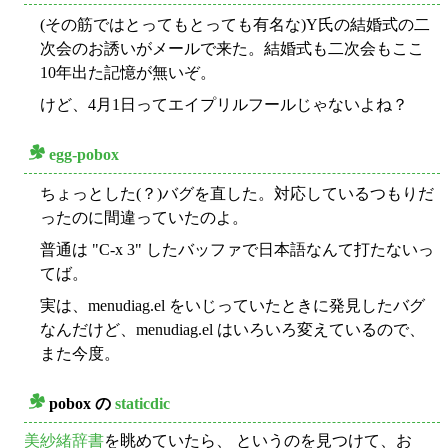
(その筋ではとってもとっても有名な)Y氏の結婚式の二
次会のお誘いがメールで来た。結婚式も二次会もここ
10年出た記憶が無いぞ。
けど、4月1日ってエイプリルフールじゃないよね？
egg-pobox
○
ちょっとした(？)バグを直した。対応しているつもりだ
ったのに間違っていたのよ。
普通は "C-x 3" したバッファで日本語なんて打たないっ
てば。
実は、menudiag.el をいじっていたときに発見したバグ
なんだけど、menudiag.el はいろいろ変えているので、
また今度。
pobox の
staticdic
○
美紗緒辞書
を眺めていたら、 というのを見つけて、お