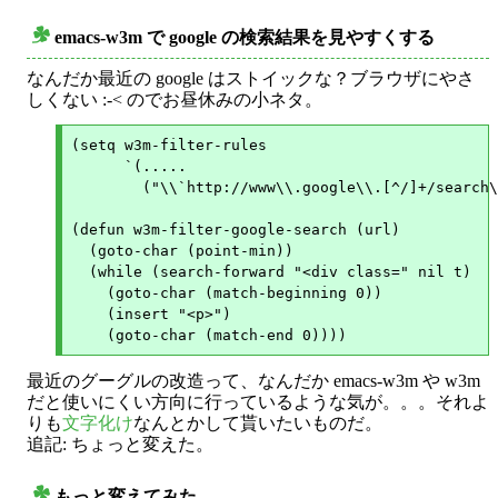
emacs-w3m で google の検索結果を見やすくする
○
なんだか最近の google はストイックな？ブラウザにやさ
しくない :-< のでお昼休みの小ネタ。
(setq w3m-filter-rules

      `(.....

        ("\\`http://www\\.google\\.[^/]+/search\
(defun w3m-filter-google-search (url)

  (goto-char (point-min))

  (while (search-forward "<div class=" nil t)

    (goto-char (match-beginning 0))

    (insert "<p>")

最近のグーグルの改造って、なんだか emacs-w3m や w3m
だと使いにくい方向に行っているような気が。。。それよ
りも
文字化け
なんとかして貰いたいものだ。
追記: ちょっと変えた。
もっと変えてみた