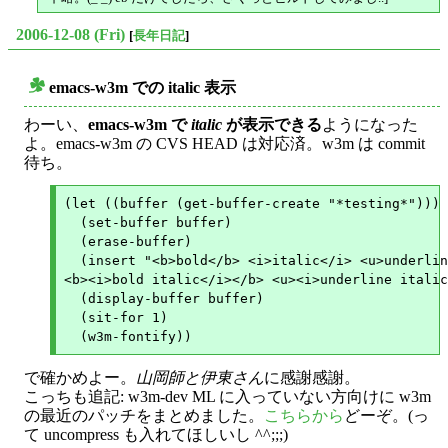
2006-12-08 (Fri)
[
長年日記
]
emacs-w3m での italic 表示
○
わーい、
emacs-w3m で
italic
が表示できる
ようになった
よ。emacs-w3m の CVS HEAD は対応済。w3m は commit
待ち。
(let ((buffer (get-buffer-create "*testing*")))

  (set-buffer buffer)

  (erase-buffer)

  (insert "<b>bold</b> <i>italic</i> <u>underlin
<b><i>bold italic</i></b> <u><i>underline italic
  (display-buffer buffer)

  (sit-for 1)

で確かめよー。
山岡師と伊東さん
に感謝感謝。
こっちも追記: w3m-dev ML に入っていない方向けに w3m
の最近のパッチをまとめました。
こちらから
どーぞ。(っ
て uncompress も入れてほしいし ^^;;;)