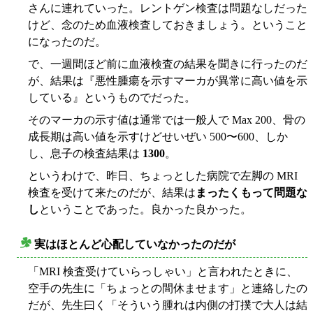
さんに連れていった。レントゲン検査は問題なしだった
けど、念のため血液検査しておきましょう。ということ
になったのだ。
で、一週間ほど前に血液検査の結果を聞きに行ったのだ
が、結果は『悪性腫瘍を示すマーカが異常に高い値を示
している』というものでだった。
そのマーカの示す値は通常では一般人で Max 200、骨の
成長期は高い値を示すけどせいぜい 500〜600、しか
し、息子の検査結果は
1300
。
というわけで、昨日、ちょっとした病院で左脚の MRI
検査を受けて来たのだが、結果は
まったくもって問題な
し
ということであった。良かった良かった。
実はほとんど心配していなかったのだが
○
「MRI 検査受けていらっしゃい」と言われたときに、
空手の先生に「ちょっとの間休ませます」と連絡したの
だが、先生曰く「そういう腫れは内側の打撲で大人は結