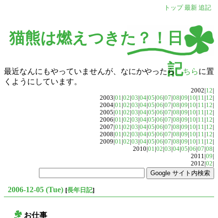
トップ
最新
追記
猫熊は燃えつきた？！日
記
最近なんにもやっていませんが、なにかやったら
こちら
に置
くようにしています。
2002|
12
|
2003|
01
|
02
|
03
|
04
|
05
|
06
|
07
|
08
|
09
|
10
|
11
|
12
|
2004|
01
|
02
|
03
|
04
|
05
|
06
|
07
|
08
|
09
|
10
|
11
|
12
|
2005|
01
|
02
|
03
|
04
|
05
|
06
|
07
|
08
|
09
|
10
|
11
|
12
|
2006|
01
|
02
|
03
|
04
|
05
|
06
|
07
|
08
|
09
|
10
|
11
|
12
|
2007|
01
|
02
|
03
|
04
|
05
|
06
|
07
|
08
|
09
|
10
|
11
|
12
|
2008|
01
|
02
|
03
|
04
|
05
|
06
|
07
|
08
|
09
|
10
|
11
|
12
|
2009|
01
|
02
|
03
|
04
|
05
|
06
|
07
|
08
|
09
|
10
|
11
|
12
|
2010|
01
|
02
|
03
|
04
|
05
|
06
|
07
|
08
|
2011|
09
|
2012|
02
|
2006-12-05 (Tue)
[
長年日記
]
お仕事
○