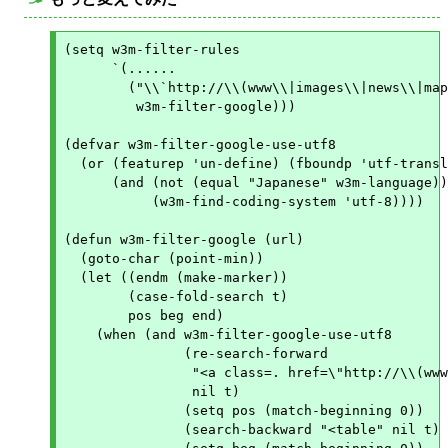
○
(setq w3m-filter-rules

      `(......

	("\\`http://\\(www\\|images\\|news\\|maps\\|groups\\)\\.google\\."

	 w3m-filter-google)))

(defvar w3m-filter-google-use-utf8

  (or (featurep 'un-define) (fboundp 'utf-transl
      (and (not (equal "Japanese" w3m-language))

	   (w3m-find-coding-system 'utf-8))))

(defun w3m-filter-google (url)

  (goto-char (point-min))

  (let ((endm (make-marker))

	(case-fold-search t)

	pos beg end)

    (when (and w3m-filter-google-use-utf8

	       (re-search-forward

     		"<a class=. href=\"http://\\(www\\|images\\|news\\|maps\\|groups\\)\\.google\\."

     		nil t)

     	       (setq pos (match-beginning 0))

     	       (search-backward "<table" nil t)
