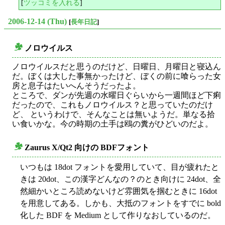
[
ツッコミを入れる
]
2006-12-14 (Thu)
[
長年日記
]
ノロウイルス
○
ノロウイルスだと思うのだけど、日曜日、月曜日と寝込ん
だ。ぼくは大した事無かったけど、ぼくの前に喰らった女
房と息子はたいへんそうだったよ。
ところで、ダンが先週の水曜日ぐらいから一週間ほど下痢
だったので、これもノロウイルス？と思っていたのだけ
ど、 というわけで、そんなことは無いようだ。単なる拾
い食いかな。今の時期の土手は鴎の糞がひどいのだよ。
Zaurus X/Qt2 向けの BDFフォント
○
いつもは 18dot フォントを愛用していて、目が疲れたと
きは 20dot、この漢字どんなの？のとき向けに 24dot、全
然細かいところ読めないけど雰囲気を掴むときに 16dot
を用意してある。しかも、大抵のフォントをすでに bold
化した BDF を Medium として作りなおしているのだ。