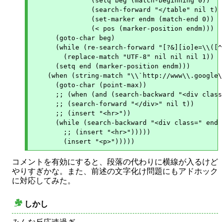
     	       (setq beg (match-beginning 0))

     	       (search-forward "</table" nil t)

     	       (set-marker endm (match-end 0))

     	       (< pos (marker-position endm)))

      (goto-char beg)

      (while (re-search-forward "[?&][io]e=\\([^
     	(replace-match "UTF-8" nil nil nil 1))

      (setq end (marker-position endm)))

    (when (string-match "\\`http://www\\.google\
      (goto-char (point-max))

      ;; (when (and (search-backward "<div class
      ;; (search-forward "</div>" nil t))

      ;; (insert "<hr>"))

      (while (search-backward "<div class=" end 
	;; (insert "<hr>")))))

コメントを有効にすると、段落の代わりに横線が入るけど
やりすぎかな。また、前述の文字化け問題にもアドホック
に対応してみた。
しかし
○