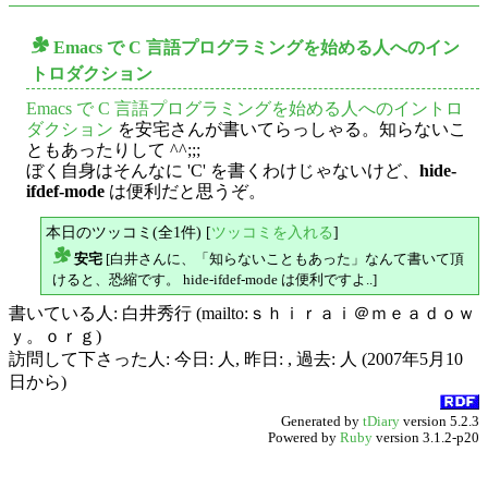
Emacs で C 言語プログラミングを始める人へのイン
○
トロダクション
Emacs で C 言語プログラミングを始める人へのイントロ
ダクション
を安宅さんが書いてらっしゃる。知らないこ
ともあったりして ^^;;;
ぼく自身はそんなに 'C' を書くわけじゃないけど、
hide-
ifdef-mode
は便利だと思うぞ。
本日のツッコミ(全1件) [
ツッコミを入れる
]
安宅
[白井さんに、「知らないこともあった」なんて書いて頂
△
けると、恐縮です。 hide-ifdef-mode は便利ですよ..]
書いている人: 白井秀行 (mailto:ｓｈｉｒａｉ＠ｍｅａｄｏｗ
ｙ。ｏｒｇ)
訪問して下さった人: 今日: 人, 昨日: , 過去: 人 (2007年5月10
日から)
Generated by
tDiary
version 5.2.3
Powered by
Ruby
version 3.1.2-p20