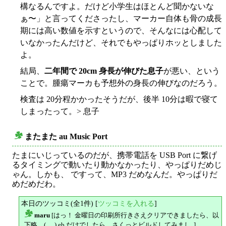
構なるんですよ。だけど小学生はほとんど聞かないな
ぁ〜」と言ってくださったし、マーカー自体も骨の成長
期には高い数値を示すというので、そんなには心配して
いなかったんだけど、それでもやっぱりホッとしました
よ。
結局、
二年間で 20cm 身長が伸びた息子
が悪い、という
ことで。腫瘍マーカも予想外の身長の伸びなのだろう。
検査は 20分程かかったそうだが、後半 10分は暇で寝て
しまったって。> 息子
またまた au Music Port
○
たまにいじっているのだが、携帯電話を USB Port に繋げ
るタイミングで動いたり動かなかったり、やっぱりだめじ
ゃん。しかも、 ですって、MP3 だめなんだ。やっぱりだ
めだめだわ。
本日のツッコミ(全1件) [
ツッコミを入れる
]
maru
[はっ！ 金曜日の印刷所行きさえクリアできましたら、以
△
下略。(_ _) eb だけでしたら、さくっとビルドしてみまし..]