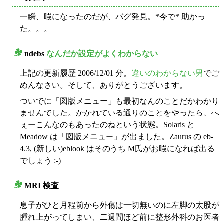
一瞬、暇になったのだが、バグ発見。*今で* 助かっ
た。。。
ndebs
なんだか設定がよくわからない
○
上記の更新履歴 2006/12/01 分。
違いのわからない男
でご
めんなさい。そして、ありがとうございます。
ついでに「図版メニュー」も最初なんのことだかわかり
ませんでした。かかれている通りのことをやったら、へ
ぇーこんなのもあったのねという状態。Solaris と
Meadow は「図版メニュー」が出ました。Zaurus の eb-
4.3, (新しい)eblook はそのうち M氏がお暇になれば出る
でしょう :-)
MRI 検査
○
息子がひと月程前から外傷は一切無いのに左脚の太股が
腫れ上がってしまい、二週間ほど前に整形外科のお医者