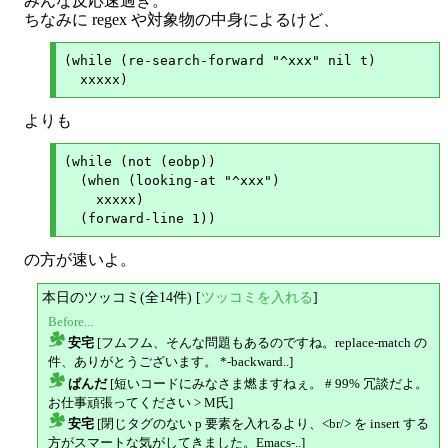
みんな反応速過ぎ。
ちなみに regex や対象物の中身によるけど、
(while (re-search-forward "^xxx" nil t)

よりも
(while (not (eobp))

  (when (looking-at "^xxx")

    xxxxx)

の方が速いよ。
本日のツッコミ(全14件) [
ツッコミを入れる
]
Before...
安宅
[フムフム、そんな問題もあるのですね。replace-match の
△
件、ありがとうございます。 *-backward..]
ぱんだ
[短いコードにみなさま燃ますねぇ。 # 99% 冗談だよ。
△
お仕事頑張ってください > M氏]
安宅
[閉じタグのない p 要素を入れるより、<br/> を insert する
△
方がスマートな気がしてきました。Emacs-..]