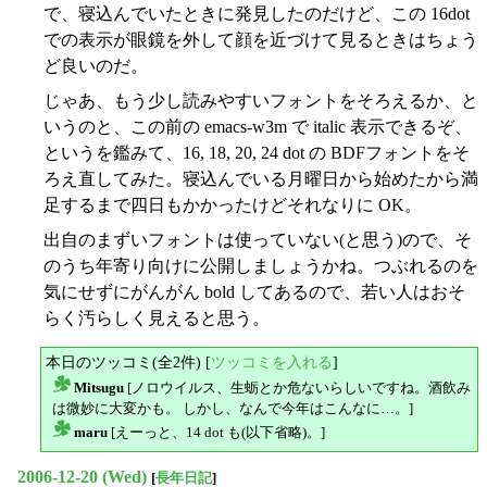
で、寝込んでいたときに発見したのだけど、この 16dot
での表示が眼鏡を外して顔を近づけて見るときはちょう
ど良いのだ。
じゃあ、もう少し読みやすいフォントをそろえるか、と
いうのと、この前の emacs-w3m で italic 表示できるぞ、
というを鑑みて、16, 18, 20, 24 dot の BDFフォントをそ
ろえ直してみた。寝込んでいる月曜日から始めたから満
足するまで四日もかかったけどそれなりに OK。
出自のまずいフォントは使っていない(と思う)ので、そ
のうち年寄り向けに公開しましょうかね。つぶれるのを
気にせずにがんがん bold してあるので、若い人はおそ
らく汚らしく見えると思う。
本日のツッコミ(全2件) [
ツッコミを入れる
]
Mitsugu
[ノロウイルス、生蛎とか危ないらしいですね。酒飲み
△
は微妙に大変かも。 しかし、なんで今年はこんなに…。]
maru
[えーっと、14 dot も(以下省略)。]
△
2006-12-20 (Wed)
[
長年日記
]