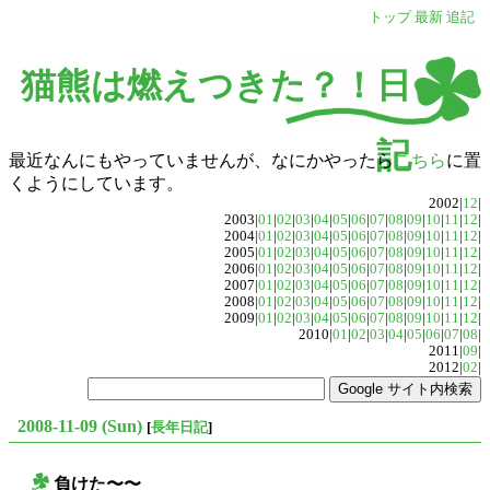
トップ
最新
追記
猫熊は燃えつきた？！日
記
最近なんにもやっていませんが、なにかやったら
こちら
に置
くようにしています。
2002|
12
|
2003|
01
|
02
|
03
|
04
|
05
|
06
|
07
|
08
|
09
|
10
|
11
|
12
|
2004|
01
|
02
|
03
|
04
|
05
|
06
|
07
|
08
|
09
|
10
|
11
|
12
|
2005|
01
|
02
|
03
|
04
|
05
|
06
|
07
|
08
|
09
|
10
|
11
|
12
|
2006|
01
|
02
|
03
|
04
|
05
|
06
|
07
|
08
|
09
|
10
|
11
|
12
|
2007|
01
|
02
|
03
|
04
|
05
|
06
|
07
|
08
|
09
|
10
|
11
|
12
|
2008|
01
|
02
|
03
|
04
|
05
|
06
|
07
|
08
|
09
|
10
|
11
|
12
|
2009|
01
|
02
|
03
|
04
|
05
|
06
|
07
|
08
|
09
|
10
|
11
|
12
|
2010|
01
|
02
|
03
|
04
|
05
|
06
|
07
|
08
|
2011|
09
|
2012|
02
|
2008-11-09 (Sun)
[
長年日記
]
負けた〜〜
○