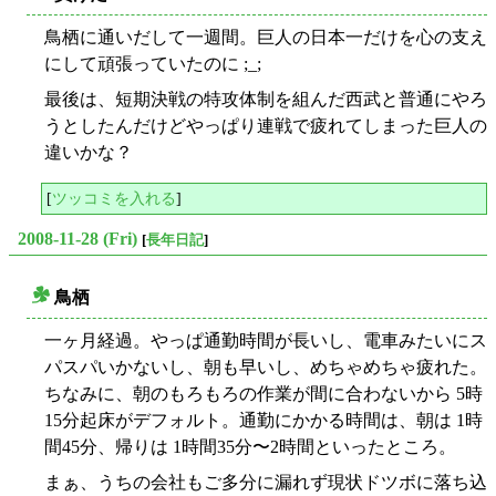
鳥栖に通いだして一週間。巨人の日本一だけを心の支え
にして頑張っていたのに ;_;
最後は、短期決戦の特攻体制を組んだ西武と普通にやろ
うとしたんだけどやっぱり連戦で疲れてしまった巨人の
違いかな？
[
ツッコミを入れる
]
2008-11-28 (Fri)
[
長年日記
]
鳥栖
○
一ヶ月経過。やっぱ通勤時間が長いし、電車みたいにス
パスパいかないし、朝も早いし、めちゃめちゃ疲れた。
ちなみに、朝のもろもろの作業が間に合わないから 5時
15分起床がデフォルト。通勤にかかる時間は、朝は 1時
間45分、帰りは 1時間35分〜2時間といったところ。
まぁ、うちの会社もご多分に漏れず現状ドツボに落ち込