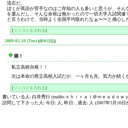
流石だ。
ぼくが英語が苦手なのはご存知の人も多いと思うが、そんな
を選んだし、そんな余裕は無かったので一切大学入試関連
と言うわけで、当時よく全国平均取れたなぁ〜〜と感心した記
[
ツッコミを入れる
]
2009-02-10 (Tue)
[
長年日記
]
娘！
○
私立高校合格！！
次は本命の県立高校入試だが、一ヶ月も先。気力が続く
[
ツッコミを入れる
]
書いている人: 白井秀行 (mailto:ｓｈｉｒａｉ＠ｍｅａｄｏｗ
訪問して下さった人: 今日: 人, 昨日: , 過去: 人 (2007年5月10日