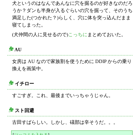
犬というのはなんであんなに穴を掘るのが好きなのだろ
うか？ダンも半身が入るぐらいの穴を掘って、そのうち
満足した(つかれた？)らしく、穴に体を突っ込んだまま
寝てしまった。
(犬仲間の人に見せるので)
こっちに
まとめておいた。
AU
○
女房は AU なので家族割を使うために DDIP からの乗り
換えを画策中。
イチロー
○
すごすぎ。これ、最後までいっちゃうじゃん。
スト回避
○
古田すばらしい。しかし、礒部は辛そうだ。。。
[
ツッコミを入れる
]