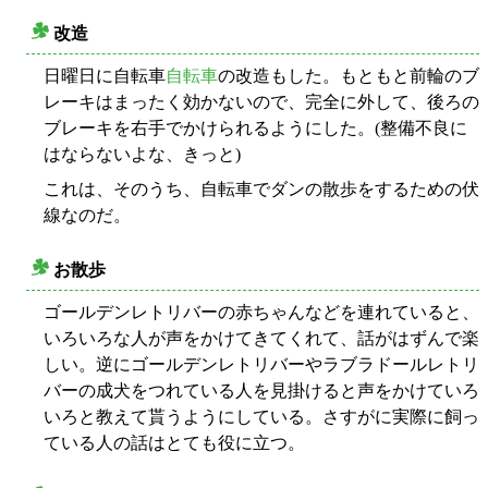
改造
○
日曜日に自転車
自転車
の改造もした。もともと前輪のブ
レーキはまったく効かないので、完全に外して、後ろの
ブレーキを右手でかけられるようにした。(整備不良に
はならないよな、きっと)
これは、そのうち、自転車でダンの散歩をするための伏
線なのだ。
お散歩
○
ゴールデンレトリバーの赤ちゃんなどを連れていると、
いろいろな人が声をかけてきてくれて、話がはずんで楽
しい。逆にゴールデンレトリバーやラブラドールレトリ
バーの成犬をつれている人を見掛けると声をかけていろ
いろと教えて貰うようにしている。さすがに実際に飼っ
ている人の話はとても役に立つ。