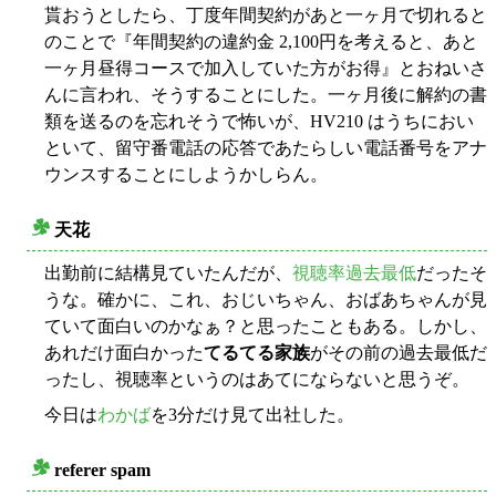
貰おうとしたら、丁度年間契約があと一ヶ月で切れると
のことで『年間契約の違約金 2,100円を考えると、あと
一ヶ月昼得コースで加入していた方がお得』とおねいさ
んに言われ、そうすることにした。一ヶ月後に解約の書
類を送るのを忘れそうで怖いが、HV210 はうちにおい
といて、留守番電話の応答であたらしい電話番号をアナ
ウンスすることにしようかしらん。
天花
○
出勤前に結構見ていたんだが、
視聴率過去最低
だったそ
うな。確かに、これ、おじいちゃん、おばあちゃんが見
ていて面白いのかなぁ？と思ったこともある。しかし、
あれだけ面白かった
てるてる家族
がその前の過去最低だ
ったし、視聴率というのはあてにならないと思うぞ。
今日は
わかば
を3分だけ見て出社した。
referer spam
○