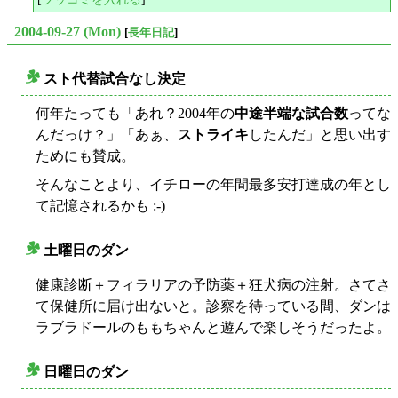
2004-09-27 (Mon)
[
長年日記
]
スト代替試合なし決定
○
何年たっても「あれ？2004年の
中途半端な試合数
ってな
んだっけ？」「あぁ、
ストライキ
したんだ」と思い出す
ためにも賛成。
そんなことより、イチローの年間最多安打達成の年とし
て記憶されるかも :-)
土曜日のダン
○
健康診断＋フィラリアの予防薬＋狂犬病の注射。さてさ
て保健所に届け出ないと。診察を待っている間、ダンは
ラブラドールのももちゃんと遊んで楽しそうだったよ。
日曜日のダン
○