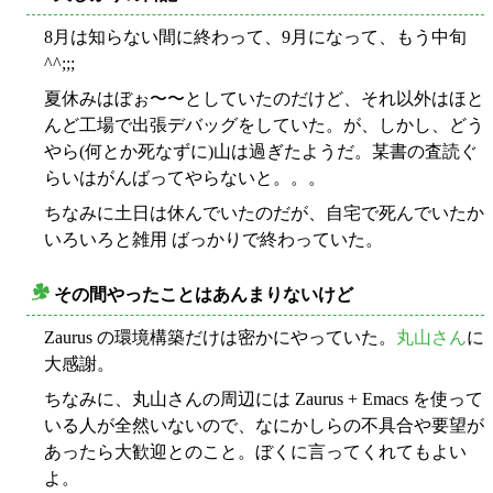
8月は知らない間に終わって、9月になって、もう中旬
^^;;;
夏休みはぼぉ〜〜としていたのだけど、それ以外はほと
んど工場で出張デバッグをしていた。が、しかし、どう
やら(何とか死なずに)山は過ぎたようだ。某書の査読ぐ
らいはがんばってやらないと。。。
ちなみに土日は休んでいたのだが、自宅で死んでいたか
いろいろと雑用 ばっかりで終わっていた。
その間やったことはあんまりないけど
○
Zaurus の環境構築だけは密かにやっていた。
丸山さん
に
大感謝。
ちなみに、丸山さんの周辺には Zaurus + Emacs を使って
いる人が全然いないので、なにかしらの不具合や要望が
あったら大歓迎とのこと。ぼくに言ってくれてもよい
よ。