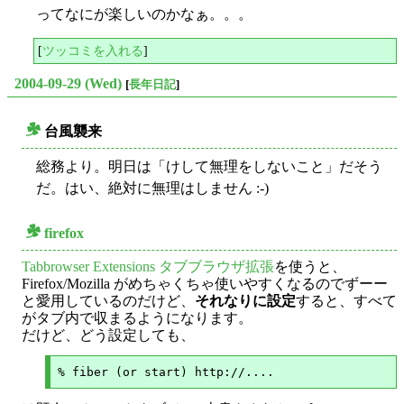
ってなにが楽しいのかなぁ。。。
[
ツッコミを入れる
]
2004-09-29 (Wed)
[
長年日記
]
台風襲来
○
総務より。明日は「けして無理をしないこと」だそう
だ。はい、絶対に無理はしません :-)
firefox
○
Tabbrowser Extensions タブブラウザ拡張
を使うと、
Firefox/Mozilla がめちゃくちゃ使いやすくなるのでずーー
と愛用しているのだけど、
それなりに設定
すると、すべて
がタブ内で収まるようになります。
だけど、どう設定しても、