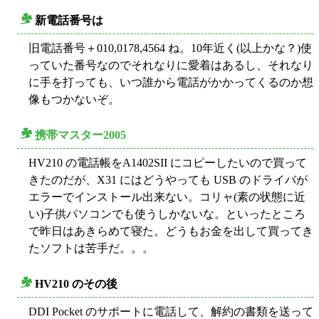
新電話番号は
○
旧電話番号＋010,0178,4564 ね。10年近く(以上かな？)使
っていた番号なのでそれなりに愛着はあるし、それなり
に手を打っても、いつ誰から電話がかかってくるのか想
像もつかないぞ。
携帯マスター2005
○
HV210 の電話帳をA1402SII にコピーしたいので買って
きたのだが、X31 にはどうやっても USB のドライバが
エラーでインストール出来ない。コリャ(素の状態に近
い)子供パソコンでも使うしかないな。といったところ
で昨日はあきらめて寝た。どうもお金を出して買ってき
たソフトは苦手だ。。。
HV210 のその後
○
DDI Pocket のサポートに電話して、解約の書類を送って