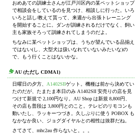
おめあての訓練士さんが江戸川区内の某ペットショップ
で相談会をしているのを見つけ、相談しに行った。いろ
いろと話し/教えて貰って、来週から出張トレーニング
を開始することに。ダンが訓練されるだけでなく、飼い
主も家族そろって訓練されてしまうのだよ。
ちなみに某ペットショップは、うちが望んでいる品揃え
ではない(し、大型犬は扱いなれていないみたいな)の
で、もう行くことはないかな。
AU (ただし CDMA1)
○
日曜日の夕方、
A1402SII
ゲット。機種は前から決めてい
たのだが、たまたま本日のみ A1402SII 安売りの店を見
つけて新規で 2,100円なり。AU Shop は新規 8,800円、
その店も普段は 3,800円とのこと。テレビのリモコンも
動いたし、ラッキーつづき。久しぶりに使う POBOX も
なかなか良い、ジョグダイヤルとの相性は抜群だね。
さてさて、mhc2au 作らないと。。。