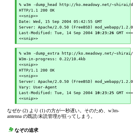
% w3m -dump_head http://ko.meadowy.net/~shirai/d
HTTP/1.1 200 OK

<<snip>>

Date: Wed, 15 Sep 2004 05:42:55 GMT

Server: Apache/2.0.50 (FreeBSD) mod_webapp/1.2.0
Last-Modified: Tue, 14 Sep 2004 
10:23:26
 GMT <==
% w3m -dump_extra http://ko.meadowy.net/~shirai/
W3m-in-progress: 0.22/10.4kb

<<snip>>

HTTP/1.1 200 OK

<<snip>>

Server: Apache/2.0.50 (FreeBSD) mod_webapp/1.2.0
Vary: User-Agent

Last-Modified: Tue, 14 Sep 2004 
10:23:25
 GMT <==
なぜか (2) より (1) の方が一秒遅い。そのため、w3m-
antenna の既読/未読管理が狂ってしまう。
なぞの追求
○