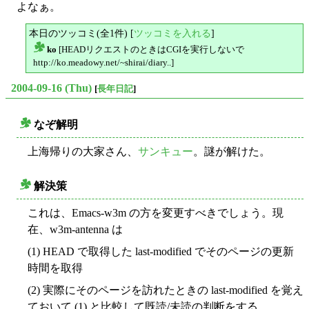
よなぁ。
本日のツッコミ(全1件) [
ツッコミを入れる
]
ko
[HEADリクエストのときはCGIを実行しないで
△
http://ko.meadowy.net/~shirai/diary..]
2004-09-16 (Thu)
[
長年日記
]
なぞ解明
○
上海帰りの大家さん、
サンキュー
。謎が解けた。
解決策
○
これは、Emacs-w3m の方を変更すべきでしょう。現
在、w3m-antenna は
(1) HEAD で取得した last-modified でそのページの更新
時間を取得
(2) 実際にそのページを訪れたときの last-modified を覚え
ておいて (1) と比較して既読/未読の判断をする