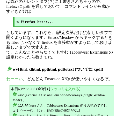
は既存のカレントタブ(？)に上書きされちゃうので、
firefox に path を通しておいて、コマンドラインから動か
すときだけは
% 
firefox
としています。これなら、(設定次第だけど)新しいタブで
開くようになります。Emacs/Meadow からキックするとき
も fiber じゃなくて firefox を直接動かすようにしておけば
新しいタブで大丈夫よ。
で、こんなことやらなくてもすむ Tabbrowser Extensions の
設定わかったら教えてね。
wvHtml, xlhtml, ppthtml, pdftotext (ついでに xpdf)
○
わーーい
。どんどん Emacs on X/Qt が使いやすくなるぞ。
本日のツッコミ(全3件) [
ツッコミを入れる
]
kose
[General -> Use onlu one window always (Single Window
△
Mode)..]
ぱんだ
[kose さん、Tabbrowser Extensions 使うの初めてでし
△
ょ？ うーーむ、じゃ、他の場所の設定だな..]
kose
[うん。もちろん初めて。 他はみんなdefaultだと思う。(1