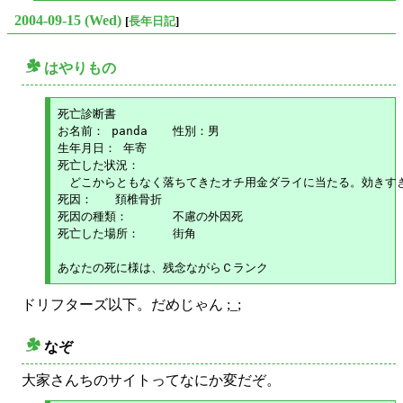
2004-09-15 (Wed)
[
長年日記
]
はやりもの
○
死亡診断書

お名前： panda 	性別：男

生年月日： 年寄

死亡した状況：

　どこからともなく落ちてきたオチ用金ダライに当たる。効きすぎ
死因： 	頚椎骨折

死因の種類： 	不慮の外因死

死亡した場所： 	街角

ドリフターズ以下。だめじゃん ;_;
なぞ
○
大家さんちのサイトってなにか変だぞ。