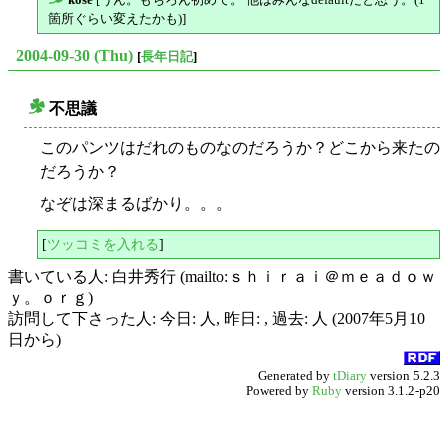
△
箇所ぐらい変えたかも)]
2004-09-30 (Thu)
[
長年日記
]
不思議
○
このパンツはだれのものなのだろうか？どこから来たの
だろうか？
なぞは深まるばかり。。。
[
ツッコミを入れる
]
書いている人: 白井秀行 (mailto:ｓｈｉｒａｉ＠ｍｅａｄｏｗ
ｙ。ｏｒｇ)
訪問して下さった人: 今日: 人, 昨日: , 過去: 人 (2007年5月10
日から)
Generated by
tDiary
version 5.2.3
Powered by
Ruby
version 3.1.2-p20