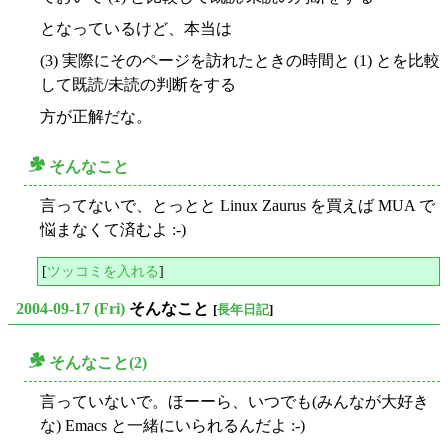
となっているけど、本当は
(3) 実際にそのページを訪れたときの時間と (1) とを比較
して既読/未読の判断をする
方が正解だな。
そんなこと
○
言ってないで、とっとと Linux Zaurus を買えば MUA で
悩まなくて済むよ :-)
[
ツッコミを入れる
]
2004-09-17 (Fri)
そんなこと
[
長年日記
]
そんなこと(2)
○
言っていないで。ほーーら、いつでも(みんなが大好き
な) Emacs と一緒にいられるんだよ :-)