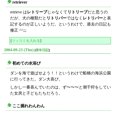
retriever
○
retrieve は
レトリーブ
じゃなくて
リトリーブ
だと思うの
だが、犬の種類だと
リトリバー
ではなく
レトリバー
と表
記するのが正しいようだ。というわけで、過去の日記も
修正 ^^;;;
[
ツッコミを入れる
]
2004-09-23 (Thu)
[
長年日記
]
初めての水浴び
○
ダンを海で遊ばせよう！！というわけで船橋の海浜公園
に行ってきた。ダン大喜び。
しかし一番喜んでいたのは、ず〜〜〜と潮干狩をしてい
た女房と子どもたちだろう。
ここ掘れわんわん
○