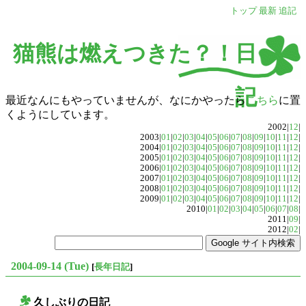
トップ
最新
追記
猫熊は燃えつきた？！日
記
最近なんにもやっていませんが、なにかやったら
こちら
に置
くようにしています。
2002|
12
|
2003|
01
|
02
|
03
|
04
|
05
|
06
|
07
|
08
|
09
|
10
|
11
|
12
|
2004|
01
|
02
|
03
|
04
|
05
|
06
|
07
|
08
|
09
|
10
|
11
|
12
|
2005|
01
|
02
|
03
|
04
|
05
|
06
|
07
|
08
|
09
|
10
|
11
|
12
|
2006|
01
|
02
|
03
|
04
|
05
|
06
|
07
|
08
|
09
|
10
|
11
|
12
|
2007|
01
|
02
|
03
|
04
|
05
|
06
|
07
|
08
|
09
|
10
|
11
|
12
|
2008|
01
|
02
|
03
|
04
|
05
|
06
|
07
|
08
|
09
|
10
|
11
|
12
|
2009|
01
|
02
|
03
|
04
|
05
|
06
|
07
|
08
|
09
|
10
|
11
|
12
|
2010|
01
|
02
|
03
|
04
|
05
|
06
|
07
|
08
|
2011|
09
|
2012|
02
|
2004-09-14 (Tue)
[
長年日記
]
久しぶりの日記
○