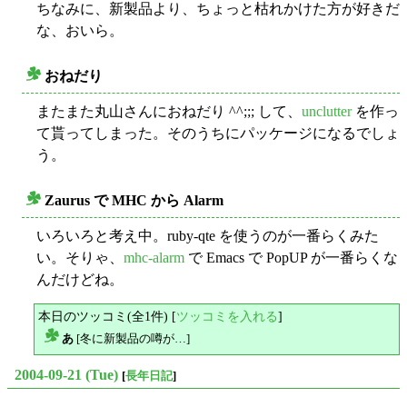
ちなみに、新製品より、ちょっと枯れかけた方が好きだ
な、おいら。
おねだり
○
またまた丸山さんにおねだり ^^;;; して、
unclutter
を作っ
て貰ってしまった。そのうちにパッケージになるでしょ
う。
Zaurus で MHC から Alarm
○
いろいろと考え中。ruby-qte を使うのが一番らくみた
い。そりゃ、
mhc-alarm
で Emacs で PopUP が一番らくな
んだけどね。
本日のツッコミ(全1件) [
ツッコミを入れる
]
あ
[冬に新製品の噂が…]
△
2004-09-21 (Tue)
[
長年日記
]