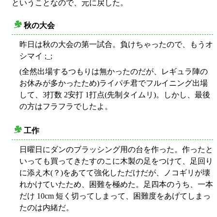
ということなので、元に戻した。
秋の大会
○
昨日は秋の大会の第一試合。負けちゃったので、もうオ
シマイ ;_;
(全然出場するつもりは無かったのだが、レギュラ陣の
お休みが多かったため)ライパチ君でフルイニング出場
して、3打数 2安打 1打点(先制タイムリ)。しかし、最後
の方はフラフラでしたよ。
工作
○
日曜日にダンのブラッシング用の台を作った。作ったと
いっても買ってきたすのこに木製の足をつけて、足回り
に添え木(？)をあてて強化しただけだが、ノコギリが壊
れかけていたため、困難を極めた。足四本のうち、一本
だけ 10cm 短く切ってしまって、困難度をあげてしまっ
たのは内緒だ。