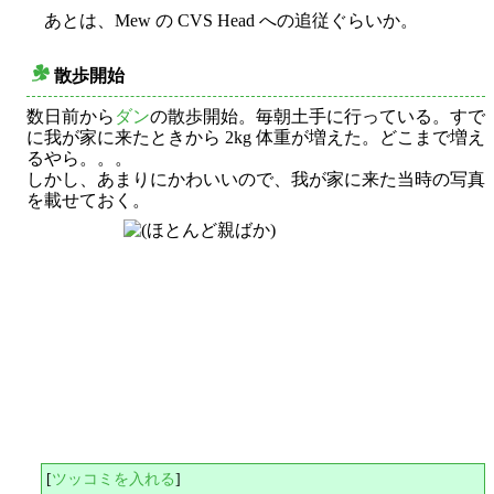
あとは、Mew の CVS Head への追従ぐらいか。
散歩開始
○
数日前から
ダン
の散歩開始。毎朝土手に行っている。すで
に我が家に来たときから 2kg 体重が増えた。どこまで増え
るやら。。。
しかし、あまりにかわいいので、我が家に来た当時の写真
を載せておく。
[
ツッコミを入れる
]