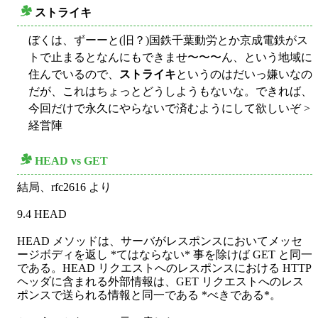
ストライキ
○
ぼくは、ずーーと(旧？)国鉄千葉動労とか京成電鉄がス
トで止まるとなんにもできませ〜〜〜ん、という地域に
住んでいるので、
ストライキ
というのはだいっ嫌いなの
だが、これはちょっとどうしようもないな。できれば、
今回だけで永久にやらないで済むようにして欲しいぞ >
経営陣
HEAD vs GET
○
結局、rfc2616 より
9.4 HEAD
HEAD メソッドは、サーバがレスポンスにおいてメッセ
ージボディを返し *てはならない* 事を除けば GET と同一
である。HEAD リクエストへのレスポンスにおける HTTP
ヘッダに含まれる外部情報は、GET リクエストへのレス
ポンスで送られる情報と同一である *べきである*。