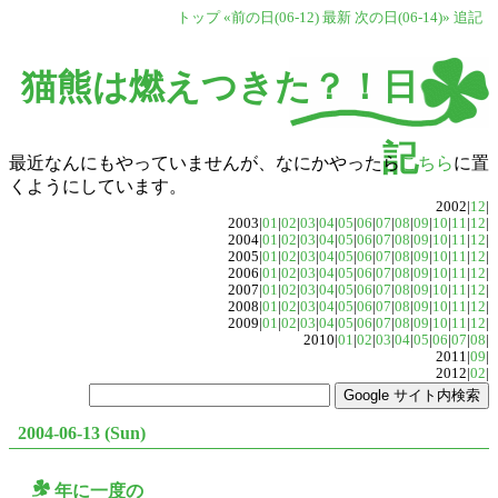
トップ
«前の日(06-12)
最新
次の日(06-14)»
追記
猫熊は燃えつきた？！日
記
最近なんにもやっていませんが、なにかやったら
こちら
に置
くようにしています。
2002|
12
|
2003|
01
|
02
|
03
|
04
|
05
|
06
|
07
|
08
|
09
|
10
|
11
|
12
|
2004|
01
|
02
|
03
|
04
|
05
|
06
|
07
|
08
|
09
|
10
|
11
|
12
|
2005|
01
|
02
|
03
|
04
|
05
|
06
|
07
|
08
|
09
|
10
|
11
|
12
|
2006|
01
|
02
|
03
|
04
|
05
|
06
|
07
|
08
|
09
|
10
|
11
|
12
|
2007|
01
|
02
|
03
|
04
|
05
|
06
|
07
|
08
|
09
|
10
|
11
|
12
|
2008|
01
|
02
|
03
|
04
|
05
|
06
|
07
|
08
|
09
|
10
|
11
|
12
|
2009|
01
|
02
|
03
|
04
|
05
|
06
|
07
|
08
|
09
|
10
|
11
|
12
|
2010|
01
|
02
|
03
|
04
|
05
|
06
|
07
|
08
|
2011|
09
|
2012|
02
|
2004-06-13 (Sun)
年に一度の
○