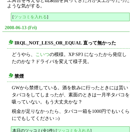
工具台を考えると既製品を買ってきた方が安上がりだった
ような気がする。
[
ツッコミを入れる
]
2008-06-13 (Fri)
IRQL_NOT_LESS_OR_EQUAL 直って無かった
○
どうやら、
こいつ
の模様。XP SP3 になったから発症し
たのかな？ドライバを変えて様子見。
禁煙
○
GWから禁煙している。酒を飲みに行ったときには貰い
タバコをしてしまったが、素面のときは一月半タバコを
吸っていない。もう大丈夫かな？
税金が足りなかったら、タバコ一箱を1000円でもいくら
にでもしてください :-)
本日のツッコミ(全1件) [
ツッコミを入れる
]