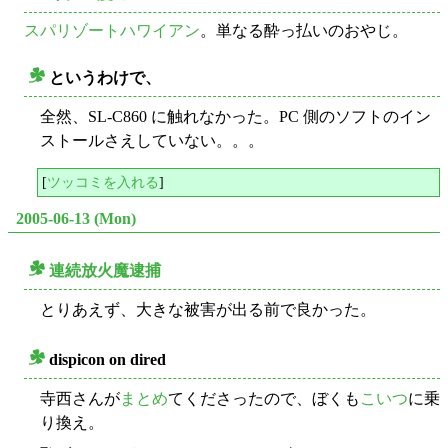
スパリゾートハワイアン
。単なる酔っ払いのおやじ。
というわけで、
○
全然、SL-C860 に触れなかった。PC 側のソフトのイン
ストールさえしていない。。。
[
ツッコミを入れる
]
2005-06-13 (Mon)
連続放火魔
逮捕
○
とりあえず、大きな被害が出る前で良かった。
dispicon on dired
○
寺西さんが
まとめ
てくださったので、ぼくも
こいつ
に乗
り換え。