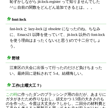
恥ずかしながら jit-lock-register って知りませんでした
^^;;; 自前の関数をどんどん追加できるとは。。。
font-lock
○
fast-lock と lazy-lock は obsolete になったのね。ちなみ
に、Emacs21 以降を使っていて、jit-lock 以外の font-lock
を使う理由はまったくない(と思う)ので十二分でしょ
う。
野球
○
江東区の大会に出張って行ったのだけど負けちまった
い。最終回に逆転されて 5-4。結構悔しい。
工作(土曜大工？)
○
この時
に作ったダンのブラッシング用の台だが、あまりに
ガタがきたため作りなおし。頑丈かつ 1.5倍の大きさのも
のを作った。今度は大丈夫か？しかし、二回分の材料費と