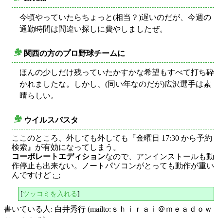
○
今頃やっていたらちょっと(相当？)遅いのだが、今週の
通勤時間は間違い探しに費やしましたぜ。
関西の方のプロ野球チームに
○
ほんの少しだけ残っていたかすかな希望もすべて打ち砕
かれましたな。しかし、(同い年なのだが)広沢選手は素
晴らしい。
ウイルスバスタ
○
ここのところ、外しても外しても『金曜日 17:30 から予約
検索』が有効になってしまう。
コーポレートエディション
なので、アンインストールも動
作停止も出来ない。ノートパソコンがとっても動作が重い
んですけど ;_;
[
ツッコミを入れる
]
書いている人: 白井秀行 (mailto:ｓｈｉｒａｉ＠ｍｅａｄｏｗ