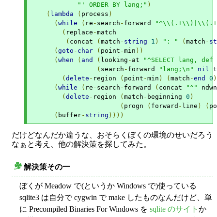
"' ORDER BY lang;"
)
(
lambda
(
process
)
(
while
(
re
-
search
-
forward 
"^\\(.+\\)|\\(.+
(
replace
-
match

(
concat 
(
match
-
string
1
)
": "
(
match
-
st
(
goto
-
char
(
point
-
min
))
(
when
(
and
(
looking
-
at 
"^SELECT lang, def 
(
search
-
forward 
"lang;\n"
nil
 t
(
delete
-
region 
(
point
-
min
)
(
match
-
end
0
)
(
while
(
re
-
search
-
forward 
(
concat 
"^"
 ndwn
(
delete
-
region 
(
match
-
beginning 
0
)
(
progn 
(
forward
-
line
)
(
po
(
buffer
-
string
))))
だけどなんだか違うな、おそらくぼくの環境のせいだろう
なぁと考え、他の解決策を探してみた。
解決策その一
○
ぼくが Meadow で(というか Windows で)使っている
sqlite3 は自分で cygwin で make したものなんだけど、単
に Precompiled Binaries For Windows を
sqlite のサイト
か