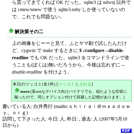
ら貰ってきてくれば OK だった。sqlite3 は ndwnj 以外で
は cmew/smew で使う sqlite3-ruby しか使っていないの
で、これでも問題ない。
解決策その二
○
上の画像をじーーと見て、ふとヤマ勘で試したんだけ
ど、cygwin で make するときに
$ ./configure --disable-
readline
でも OK だった。sqlite3 をコマンドラインで使
うことも(ぼくは)無いだろうから、今後は忘れずに
--
disable-readline
を付けよう。
本日のツッコミ(全1件) [
ツッコミを入れる
]
maru
[某armなデバイス向けバイナリでも、似たような症状に
△
陥ったので、同じオプション付けて回避した記憶があります。]
書いている人: 白井秀行 (mailto:ｓｈｉｒａｉ＠ｍｅａｄｏｗ
ｙ。ｏｒｇ)
訪問して下さった人: 今日: 人, 昨日: , 過去: 人 (2007年5月10
日から)