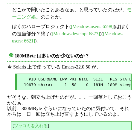
どこかで聞いたことあるなぁ、と思っていたのだが、
モ
ーニング娘。
のことか。
ぼくのハロープロジェクト(
[Meadow-users: 6598]
)はぼく
の担当部分？終了(
[Meadow-develop: 6873]
)(
[Meadow-
users: 6621]
)。
180MByte は多いのか少ないのか？
○
今 Solaris 上で使っている Emacs-22.0.50 が、
    PID USERNAME LWP PRI NICE  SIZE   RES STATE 
だそうな。朝立ち上げたのだが。。。一回落としておこう
かなぁ。
以前、300MByte ぐらいになっていたのに気付いて、それ
からは一日一回は立ち上げ直すようにしているのよ。
[
ツッコミを入れる
]