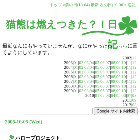
トップ
«前の日(10-04)
最新
次の日(10-06)»
追記
猫熊は燃えつきた？！日
記
最近なんにもやっていませんが、なにかやったら
こちら
に置
くようにしています。
2002|
12
|
2003|
01
|
02
|
03
|
04
|
05
|
06
|
07
|
08
|
09
|
10
|
11
|
12
|
2004|
01
|
02
|
03
|
04
|
05
|
06
|
07
|
08
|
09
|
10
|
11
|
12
|
2005|
01
|
02
|
03
|
04
|
05
|
06
|
07
|
08
|
09
|
10
|
11
|
12
|
2006|
01
|
02
|
03
|
04
|
05
|
06
|
07
|
08
|
09
|
10
|
11
|
12
|
2007|
01
|
02
|
03
|
04
|
05
|
06
|
07
|
08
|
09
|
10
|
11
|
12
|
2008|
01
|
02
|
03
|
04
|
05
|
06
|
07
|
08
|
09
|
10
|
11
|
12
|
2009|
01
|
02
|
03
|
04
|
05
|
06
|
07
|
08
|
09
|
10
|
11
|
12
|
2010|
01
|
02
|
03
|
04
|
05
|
06
|
07
|
08
|
2011|
09
|
2012|
02
|
2005-10-05 (Wed)
ハロープロジェクト
○