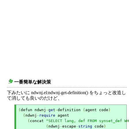
一番簡単な解決策
○
下みたいに ndwnj.el:ndwnj-get-definition() をちょっと改造し
て消しても良いのだけど、
(
defun ndwnj
-
get
-
definition 
(
agent code
)
(
ndwnj
-
require
 agent

(
concat 
"SELECT lang, def FROM synset_def WH
(
ndwnj
-
escape
-
string
 code
)