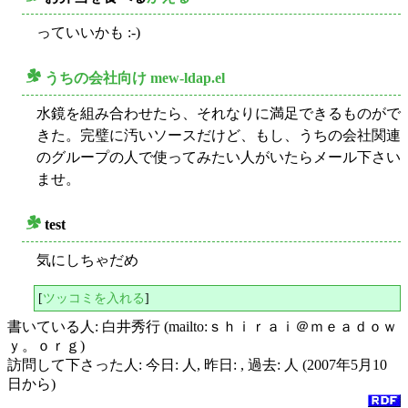
○
っていいかも :-)
うちの会社向け mew-ldap.el
○
水鏡を組み合わせたら、それなりに満足できるものがで
きた。完璧に汚いソースだけど、もし、うちの会社関連
のグループの人で使ってみたい人がいたらメール下さい
ませ。
test
○
気にしちゃだめ
[
ツッコミを入れる
]
書いている人: 白井秀行 (mailto:ｓｈｉｒａｉ＠ｍｅａｄｏｗ
ｙ。ｏｒｇ)
訪問して下さった人: 今日: 人, 昨日: , 過去: 人 (2007年5月10
日から)