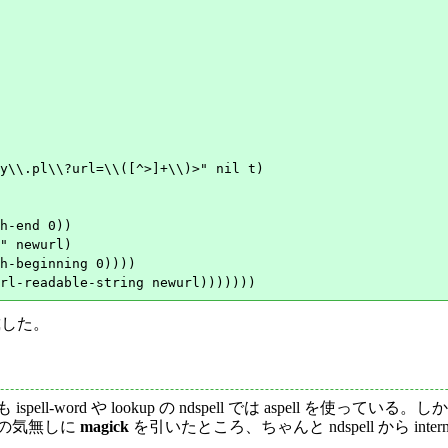
y\\.pl\\?url=\\([^>]+\\)>" nil t)

戴した。
ll-word や lookup の ndspell では aspell を使って
で何の気無しに
magick
を引いたところ、ちゃんと ndspell から internatin