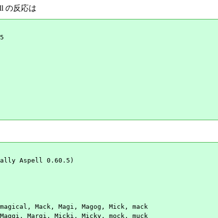
ll の反応は
5

ally Aspell 0.60.5)

magical, Mack, Magi, Magog, Mick, mack

Maggi, Margi, Micki, Micky, mock, muck
