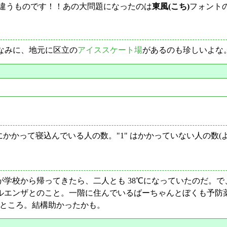
違うものです！！あの大問題になったのは
東風(こち)
フォント
。ちなみに、地元に区立の
アイススケート場
があるのも珍しいよな
にかかって寝込んでいる人の数。"1" はかかっていない人の数(
から帰ってきたら、二人とも 38℃になっていたのだ。で、(当
フルエンザとのこと。一階に住んでいるばーちゃんとぼくも予
 のところ。結構助かったかも。