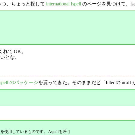
思いつつ、ちょっと探して
international Ispell
のページを見つけて、ispel
れて OK。
入れないとな。
aspell のパッケージ
を貰ってきた。そのままだと「filter の nroff 
22を使用しているものです。 Aspellを呼..]