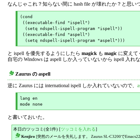
なんじゃこれ？知らない間に hash file が壊れたか？と
(cond

 ((executable-find "ispell")

  (setq ndspell-ispell-program "ispell"))

 ((executable-find "aspell")

と ispell を優先するようにしたら
magick
も
magic
に変えてく
自宅の Windows は aspell しか入っていないから ispell 
Zaurus の aspell
○
逆に Zaurus には international ispell しか入れていないので、
lang en

と書いておいた。
本日のツッコミ(全1件) [
ツッコミを入れる
]
Kenjiro
[突然のメールを失礼します。 Zaurus SL-C3200でEmacs
△