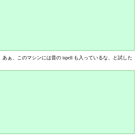
ぁ、このマシンには昔の ispell も入っているな、と試した