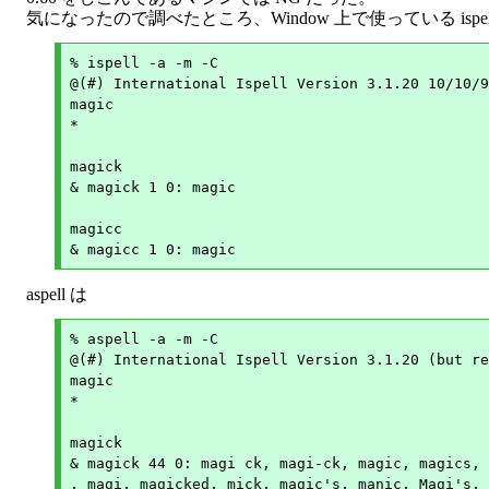
気になったので調べたところ、Window 上で使っている ispe
% ispell -a -m -C

@(#) International Ispell Version 3.1.20 10/10/9
magic

*

magick

& magick 1 0: magic

magicc

aspell は
% aspell -a -m -C

@(#) International Ispell Version 3.1.20 (but re
magic

*

magick

& magick 44 0: magi ck, magi-ck, magic, magics, 
, magi, magicked, mick, magic's, manic, Magi's, 