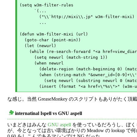
(setq w3m-filter-rules

      `(...

	("\\`http://mixi\\.jp" w3m-filter-mixi)

	...

(defun w3m-filter-mixi (url)

  (goto-char (point-min))

  (let (newurl)

    (while (re-search-forward "<a href=view_diar
      (setq newurl (match-string 1))

      (when newurl

	(delete-region (match-beginning 0) (match-end 0))

	(when (string-match "&owner_id=[0-9]+\\'" newurl)

	  (setq newurl (substring newurl 0 (match-beginning 0))))

な感じ。当然 GreaseMonkey のスクリプトもありがたく頂
internatinal Ispell vs GNU aspell
○
いまどきはみんな
GNU aspell
を使っているだろうし、ぼくも ispe
が、今となっては古い環境ばかりの Meadow の lookup 
0.60 をしこんであるマシンでは NG だった。