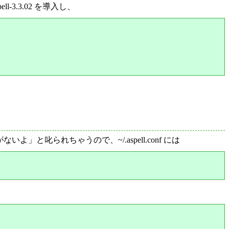
l-3.3.02 を導入し、
がないよ」と叱られちゃうので、~/.aspell.conf には