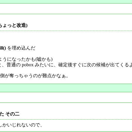
換(ちょっと改造)
ll()
を埋め込んだ
うになったかも(嘘かも)
、普通の pobox みたいに、確定後すぐに次の候補が出てくる
 egg-pobox 側が奪っちゃうのが難点かなぁ。
た その二
m しかいじれないので、