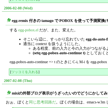
2006-02-08 (Wed)
egg-remix 付きの tamago で POBOX を使って予測変
○
する
egg-pobox.el
だが、また、変えた。
そこいら辺に、すっかり忘れていた
egg-do-auto-fi
適当に context を扱うようにした。
ある程度、前の入力と今の入力がつながるよ
(setq egg-pobox-auto-continue t)
としておくと
egg-pobox-auto-continue => t のときに C-i, M-i を
[
ツッコミを入れる
]
2007-02-08 (Thu)
mixiの外部ブログ表示がうざったいのでどうにかしてみ
○
おぉ、ぼくと
同じ思考回路だ
。ぼくの場合は、emacs-w3