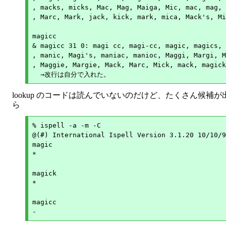
, macks, micks, Mac, Mag, Maiga, Mic, mac, mag, 
, Marc, Mark, jack, kick, mark, mica, Mack's, Mi
magicc

& magicc 31 0: magi cc, magi-cc, magic, magics, 
, manic, Magi's, maniac, manioc, Maggi, Margi, M
, Maggie, Margie, Mack, Marc, Mick, mack, magick
lookup のコードは読んでいないのだけど、たくさん候補
ら
% ispell -a -m -C

@(#) International Ispell Version 3.1.20 10/10/9
magic

*

magick

*

magicc
