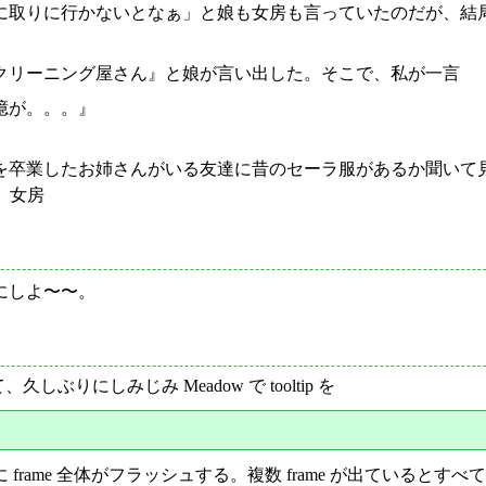
に取りに行かないとなぁ」と娘も女房も言っていたのだが、結
クリーニング屋さん』と娘が言い出した。そこで、私が一言
憶が。。。』
を卒業したお姉さんがいる友達に昔のセーラ服があるか聞いて
、女房
にしよ〜〜。
って、久しぶりにしみじみ Meadow で tooltip を
frame 全体がフラッシュする。複数 frame が出ているとすべての