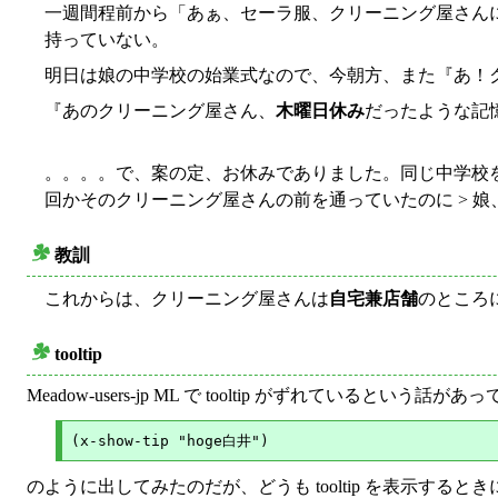
一週間程前から「あぁ、セーラ服、クリーニング屋さん
持っていない。
明日は娘の中学校の始業式なので、今朝方、また『あ！
『あのクリーニング屋さん、
木曜日休み
だったような記
。。。。で、案の定、お休みでありました。同じ中学校
回かそのクリーニング屋さんの前を通っていたのに > 娘
教訓
○
これからは、クリーニング屋さんは
自宅兼店舗
のところ
tooltip
○
Meadow-users-jp ML で tooltip がずれているという話があ
のように出してみたのだが、どうも tooltip を表示するときに 