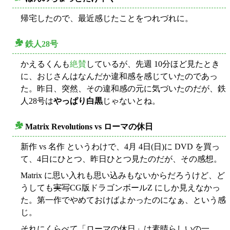
○
帰宅したので、最近感じたことをつれづれに。
鉄人28号
○
かえるくんも
絶賛
しているが、先週 10分ほど見たとき
に、おじさんはなんだか違和感を感じていたのであっ
た。昨日、突然、その違和感の元に気づいたのだが、鉄
人28号は
やっぱり白黒
じゃないとね。
Matrix Revolutions vs ローマの休日
○
新作 vs 名作 というわけで、4月 4日(日)に DVD を買っ
て、4日にひとつ、昨日ひとつ見たのだが、その感想。
Matrix に思い入れも思い込みもないからだろうけど、ど
うしても
実写
CG版ドラゴンボールZ にしか見えなかっ
た。第一作でやめておけばよかったのになぁ、という感
じ。
それにくらべて「ローマの休日」は素晴らしいの一