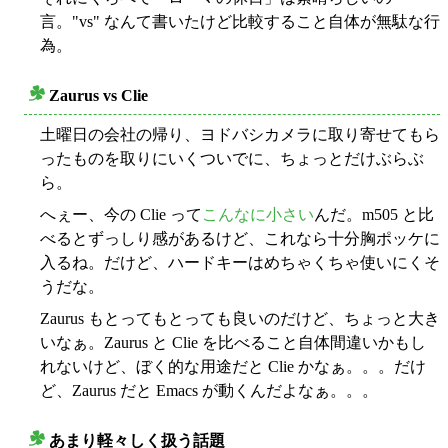
言。"vs" なんて書いたけど比較すること自体が無駄な行
為。
Zaurus vs Clie
○
土曜日の会社の帰り、ヨドバシカメラに取り寄せてもら
ったものを取りにいくついでに、ちょっとだけぶらぶ
ら。
へぇー、今の Clie って
こんなに
小さい
んだ。m505 と比
べるとずっしり感があるけど、これなら十分胸ポッケに
入るね。だけど、ハードキーはめちゃくちゃ使いにくそ
うだな。
Zaurus もとってもとっても良いのだけど、ちょっと大き
いなぁ。Zaurus と Clie を比べること自体間違いかもし
れないけど、ぼく的な用途だと Clie かなぁ。。。だけ
ど、Zaurus だと Emacs が動くんだよなぁ。。。
あまり軽々しく扱う話題
○