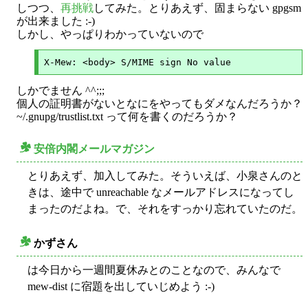
しつつ、
再挑戦
してみた。とりあえず、固まらない gpgsm
が出来ました :-)
しかし、やっぱりわかっていないので
しかでません ^^;;;
個人の証明書がないとなにをやってもダメなんだろうか？
~/.gnupg/trustlist.txt って何を書くのだろうか？
安倍内閣メールマガジン
○
とりあえず、加入してみた。そういえば、小泉さんのと
きは、途中で unreachable なメールアドレスになってし
まったのだよね。で、それをすっかり忘れていたのだ。
かずさん
○
は今日から一週間夏休みとのことなので、みんなで
mew-dist に宿題を出していじめよう :-)