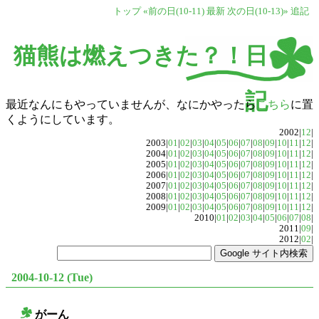
トップ
«前の日(10-11)
最新
次の日(10-13)»
追記
猫熊は燃えつきた？！日
記
最近なんにもやっていませんが、なにかやったら
こちら
に置
くようにしています。
2002|
12
|
2003|
01
|
02
|
03
|
04
|
05
|
06
|
07
|
08
|
09
|
10
|
11
|
12
|
2004|
01
|
02
|
03
|
04
|
05
|
06
|
07
|
08
|
09
|
10
|
11
|
12
|
2005|
01
|
02
|
03
|
04
|
05
|
06
|
07
|
08
|
09
|
10
|
11
|
12
|
2006|
01
|
02
|
03
|
04
|
05
|
06
|
07
|
08
|
09
|
10
|
11
|
12
|
2007|
01
|
02
|
03
|
04
|
05
|
06
|
07
|
08
|
09
|
10
|
11
|
12
|
2008|
01
|
02
|
03
|
04
|
05
|
06
|
07
|
08
|
09
|
10
|
11
|
12
|
2009|
01
|
02
|
03
|
04
|
05
|
06
|
07
|
08
|
09
|
10
|
11
|
12
|
2010|
01
|
02
|
03
|
04
|
05
|
06
|
07
|
08
|
2011|
09
|
2012|
02
|
2004-10-12 (Tue)
がーん
○