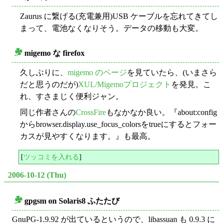
Zaurus に繋げる(充電兼用)USB ケーブルを忘れてきてし
まって、電池なくなりそう。データの移動も大変。
migemo な firefox
○
久しぶりに、
migemo のページ
を見ていたら、(いまさら
だと思うのだが)
XUL/Migemoプロジェクト
を発見。こ
れ、すさまじく便利ジャン。
同じ作者さんの
CrossFire
もなかなか良い。『about:config
からbrowser.display.use_focus_colorsをtrueにするとフォー
カスが見やすくなります。』も最高。
[
ツッコミを入れる
]
2006-10-12 (Thu)
gpgsm on Solaris8 ふたたび
○
GnuPG-1.9.92 が出ているというので、libassuan も 0.9.3 に