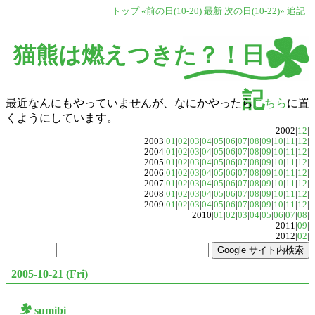
トップ
«前の日(10-20)
最新
次の日(10-22)»
追記
猫熊は燃えつきた？！日
記
最近なんにもやっていませんが、なにかやったら
こちら
に置
くようにしています。
2002|
12
|
2003|
01
|
02
|
03
|
04
|
05
|
06
|
07
|
08
|
09
|
10
|
11
|
12
|
2004|
01
|
02
|
03
|
04
|
05
|
06
|
07
|
08
|
09
|
10
|
11
|
12
|
2005|
01
|
02
|
03
|
04
|
05
|
06
|
07
|
08
|
09
|
10
|
11
|
12
|
2006|
01
|
02
|
03
|
04
|
05
|
06
|
07
|
08
|
09
|
10
|
11
|
12
|
2007|
01
|
02
|
03
|
04
|
05
|
06
|
07
|
08
|
09
|
10
|
11
|
12
|
2008|
01
|
02
|
03
|
04
|
05
|
06
|
07
|
08
|
09
|
10
|
11
|
12
|
2009|
01
|
02
|
03
|
04
|
05
|
06
|
07
|
08
|
09
|
10
|
11
|
12
|
2010|
01
|
02
|
03
|
04
|
05
|
06
|
07
|
08
|
2011|
09
|
2012|
02
|
2005-10-21 (Fri)
sumibi
○