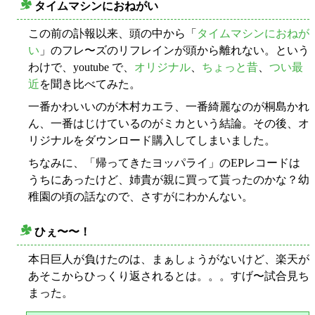
タイムマシンにおねがい
○
この前の訃報以来、頭の中から「
タイムマシンにおねが
い
」のフレ〜ズのリフレインが頭から離れない。という
わけで、youtube で、
オリジナル
、
ちょっと昔
、
つい最
近
を聞き比べてみた。
一番かわいいのが木村カエラ、一番綺麗なのが桐島かれ
ん、一番はじけているのがミカという結論。その後、オ
リジナルをダウンロード購入してしまいました。
ちなみに、「帰ってきたヨッパライ」のEPレコードは
うちにあったけど、姉貴が親に買って貰ったのかな？幼
稚園の頃の話なので、さすがにわかんない。
ひぇ〜〜！
○
本日巨人が負けたのは、まぁしょうがないけど、楽天が
あそこからひっくり返されるとは。。。すげ〜試合見ち
まった。