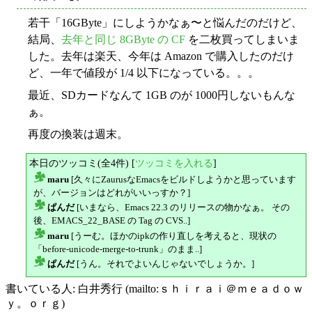
若干「16GByte」にしようかなぁ〜と悩んだのだけど、
結局、
去年と同じ 8GByte の CF
を二枚買ってしまいま
した。去年は楽天、今年は Amazon で購入したのだけ
ど、一年で値段が 1/4 以下になっている。。。
最近、SDカードなんて 1GB のが 1000円しないもんな
ぁ。
再度の換装は週末。
本日のツッコミ(全4件) [
ツッコミを入れる
]
maru
[久々にZaurusなEmacsをビルドしようかと思っています
△
が、バージョンはどれがいいっすか？]
ぱんだ
[いまなら、Emacs 22.3 のリリースの物かなぁ。 その
△
後、EMACS_22_BASE の Tag の CVS..]
maru
[うーむ。ほかのipkの作り直しを考えると、現状の
△
「before-unicode-merge-to-trunk」のまま..]
ぱんだ
[うん。それでよいんじゃないでしょうか。]
△
書いている人: 白井秀行 (mailto:ｓｈｉｒａｉ＠ｍｅａｄｏｗ
ｙ。ｏｒｇ)