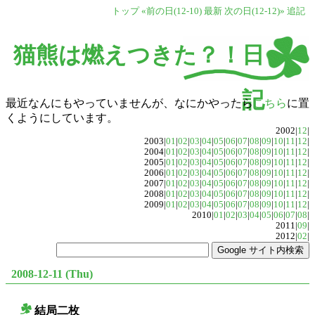
トップ
«前の日(12-10)
最新
次の日(12-12)»
追記
猫熊は燃えつきた？！日
記
最近なんにもやっていませんが、なにかやったら
こちら
に置
くようにしています。
2002|
12
|
2003|
01
|
02
|
03
|
04
|
05
|
06
|
07
|
08
|
09
|
10
|
11
|
12
|
2004|
01
|
02
|
03
|
04
|
05
|
06
|
07
|
08
|
09
|
10
|
11
|
12
|
2005|
01
|
02
|
03
|
04
|
05
|
06
|
07
|
08
|
09
|
10
|
11
|
12
|
2006|
01
|
02
|
03
|
04
|
05
|
06
|
07
|
08
|
09
|
10
|
11
|
12
|
2007|
01
|
02
|
03
|
04
|
05
|
06
|
07
|
08
|
09
|
10
|
11
|
12
|
2008|
01
|
02
|
03
|
04
|
05
|
06
|
07
|
08
|
09
|
10
|
11
|
12
|
2009|
01
|
02
|
03
|
04
|
05
|
06
|
07
|
08
|
09
|
10
|
11
|
12
|
2010|
01
|
02
|
03
|
04
|
05
|
06
|
07
|
08
|
2011|
09
|
2012|
02
|
2008-12-11 (Thu)
結局二枚
○