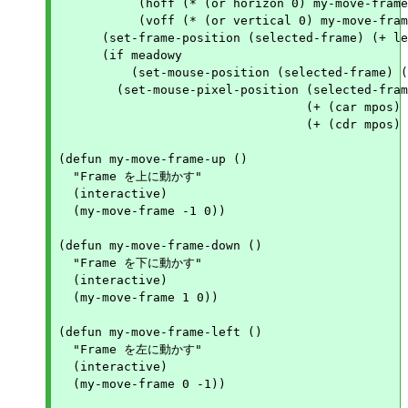
	   (hoff (* (or horizon 0) my-move-frame-distance))

	   (voff (* (or vertical 0) my-move-frame-distance)))

      (set-frame-position (selected-frame) (+ le
      (if meadowy

	  (set-mouse-position (selected-frame) (car mpos) (cdr mpos))

	(set-mouse-pixel-position (selected-frame)

				  (+ (car mpos) hoff)

				  (+ (cdr mpos) voff))))))

(defun my-move-frame-up ()

  "Frame を上に動かす"

  (interactive)

  (my-move-frame -1 0))

(defun my-move-frame-down ()

  "Frame を下に動かす"

  (interactive)

  (my-move-frame 1 0))

(defun my-move-frame-left ()

  "Frame を左に動かす"

  (interactive)

  (my-move-frame 0 -1))
