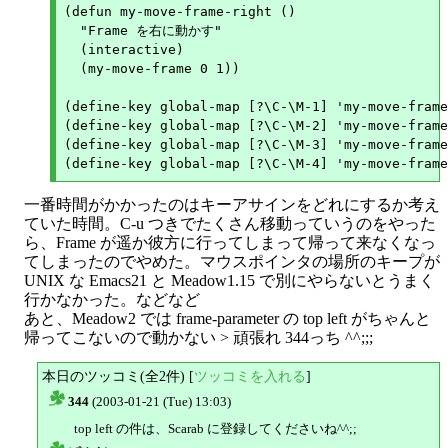
(defun my-move-frame-right ()

  "Frame を右に動かす"

  (interactive)

  (my-move-frame 0 1))

(define-key global-map [?\C-\M-1] 'my-move-frame
(define-key global-map [?\C-\M-2] 'my-move-frame
(define-key global-map [?\C-\M-3] 'my-move-frame
一番時間がかかったのはキーアサインをどれにするか考え
ていた時間。C-u つきでたくさん移動っていうのをやった
ら、Frame が遥か彼方に行ってしまって帰って来なくなっ
てしまったのでやめた。マウスポインタの場所のキープが
UNIX な Emacs21 と Meadow1.15 で別にやらないとうまく
行かなかった。などなど
あと、Meadow2 では frame-parameter の top left がちゃんと
帰ってこないので動かない > 頑張れ 344っち ^^;;;
本日のツッコミ(全2件) [
ツッコミを入れる
]
344
(2003-01-21 (Tue) 13:03)
△
top left の件は、Scarab に登録してくださいね^^;;