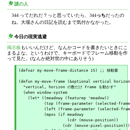
謎の人
○
344 ってだれだ？っと思っていたら、344
っち
だったの
ね。大場さんの日記を読むまで気付かなかった。
今日の現実逃避
○
掲示板
もいいんだけど、なんかコードを書きたいときにこ
まるよな。というわけで、キーボードでフレーム移動を作
って見た。(なんか絶対世の中にありそう)
(defvar my-move-frame-distance 15) ;; 移動量

(defun my-move-frame (&optional vertical horizon
  "vertical, horizon の数だけ Frame を動かす"

  (when window-system

    (let* ((meadowy (featurep 'meadow))

	   (top (frame-parameter (selected-frame) 'top))

	   (left (frame-parameter (selected-frame) 'left))

	   (mpos (if meadowy

		     (cdr (mouse-position))

		   (cdr (mouse-pixel-position))))
