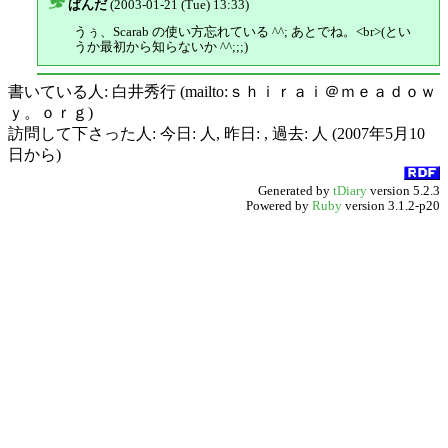
ぱんだ
(2003-01-21 (Tue) 13:33)
△
うぅ、Scarab の使い方忘れている ^^; あとでね。<br>(とい
うか最初から知らないか ^^;;;)
書いている人: 白井秀行 (mailto:ｓｈｉｒａｉ＠ｍｅａｄｏｗ
ｙ。ｏｒｇ)
訪問して下さった人: 今日: 人, 昨日: , 過去: 人 (2007年5月10
日から)
Generated by
tDiary
version 5.2.3
Powered by
Ruby
version 3.1.2-p20