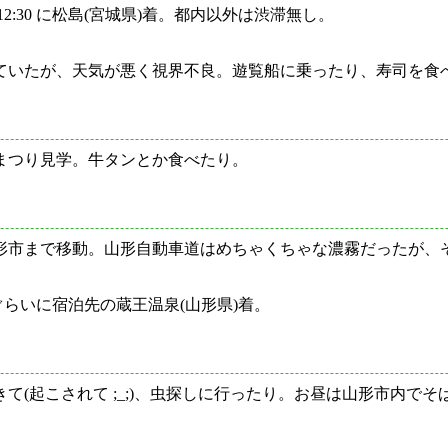
2:30 に松島(宮城県)着。都内以外は渋滞無し。
ていたが、天気が悪く視界不良。遊覧船に乗ったり、寿司を食
まつり見学。牛タンとか食べたり。
形市まで移動。山形自動車道はめちゃくちゃな濃霧だったが、
 ぐらいに宿泊先の蔵王温泉(山形県)着。
(起こされて ;_;)、虫探しに行ったり。お昼は山形市内でそ