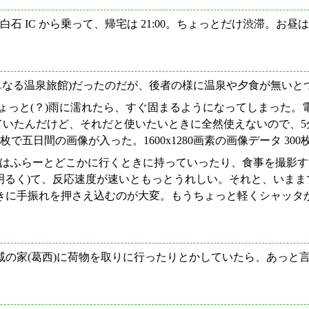
白石 IC から乗って、帰宅は 21:00。ちょっとだけ渋滞。お
所(けど単なる温泉旅館)だったのだが、後者の様に温泉や夕食が無
、ちょっと(？)雨に濡れたら、すぐ固まるようになってしまっ
ていたんだけど、それだと使いたいときに全然使えないので、5分に変
 一枚で五日間の画像が入った。1600x1280画素の画像データ 30
く自身はふらーとどこかに行くときに持っていったり、食事を撮
が明るく)て、反応速度が速いともっとうれしい。それと、いま
きに手振れを押さえ込むのが大変。もうちょっと軽くシャッタ
の家(葛西)に荷物を取りに行ったりとかしていたら、あっと