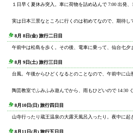
１日早く夏休み突入。車に荷物を詰め込んで 7:00 出発、1
実は日本三景なところに行くのは初めてなので、期待し
8月 8日(金) 旅行二日目
○
午前中は松島を歩く。その後、電車に乗って、仙台七夕
8月 9日(土) 旅行三日目
○
台風。午後からひどくなるとのことなので、午前中に山
陶芸教室でふみふみ遊んでから、雨もひどいので 14:30
8月10日(日) 旅行四日目
○
山寺行ったり蔵王温泉の大露天風呂入ったり。夜中に起きて
8月11日(月) 旅行五日目