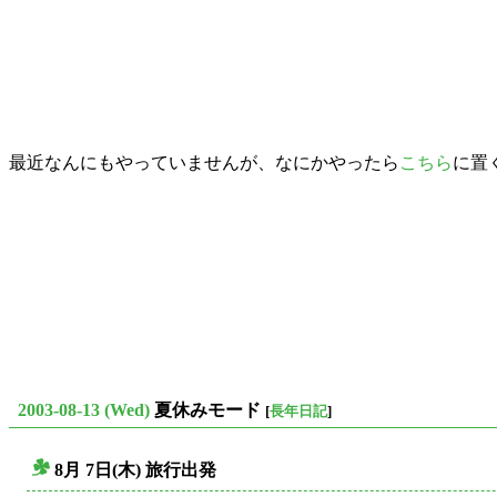
最近なんにもやっていませんが、なにかやったら
こちら
に置
2003-08-13 (Wed)
夏休みモード
[
長年日記
]
8月 7日(木) 旅行出発
○