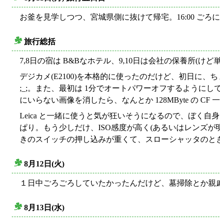
○
お釜を見学しつつ、宮城県側に抜けて帰宅。16:00 ごろに
旅行総括
○
7,8日の宿は B&Bなホテル、9,10日は会社の保養
デジカメ(E2100)を本格的に使ったのだけど、初日に
;_;。また、最初は 1分でオートパワーオフするようにし
にいらない画像を消したら、なんとか 128MByte の CF
Leica と一緒に使うと気が狂いそうになるので、ぼ
ぱり。もう少しだけ、ISO感度が高く(あるいはレンズ
きのスイッチの押し込みが重くて、スローシャッタのと
8月12日(火)
○
１日中ごろごろしていたかったんだけど、墓掃除とか親戚
8月13日(水)
○