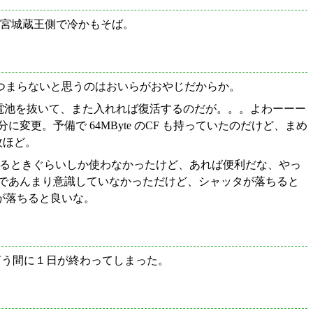
昼は宮城蔵王側で冷かもそば。
いとつまらないと思うのはおいらがおやじだからか。
た。電池を抜いて、また入れれば復活するのだが。。。よわーーー
更。予備で 64MByte のCF も持っていたのだけど、まめ
0枚ほど。
影するときぐらいしか使わなかったけど、あれば便利だな、やっ
まであんまり意識していなかっただけど、シャッタが落ちると
が落ちると良いな。
言う間に１日が終わってしまった。