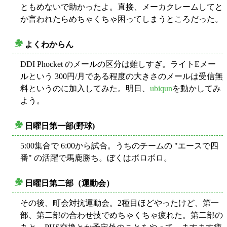
ともめないで助かったよ。直接、メーカクレームしてと
か言われたらめちゃくちゃ困ってしまうところだった。
よくわからん
○
DDI Phocket のメールの区分は難しすぎ。ライトEメー
ルという 300円/月である程度の大きさのメールは受信無
料というのに加入してみた。明日、
ubiqun
を動かしてみ
よう。
日曜日第一部(野球)
○
5:00集合で 6:00から試合。うちのチームの "エースで四
番" の活躍で馬鹿勝ち。ぼくはボロボロ。
日曜日第二部（運動会）
○
その後、町会対抗運動会。2種目ほどやったけど、第一
部、第二部の合わせ技でめちゃくちゃ疲れた。第二部の