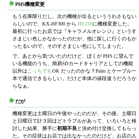
PHS機種変更
○
もう在庫限りだし、次の機種が出るといううわさもない
らしいので、KX-HF300 から
HV210
に機種変更した。
最初に行ったお店では『キャラメルオレンジ』というす
さまじい色しかなかったのだが、他に探しに行くのもか
ったるいので、そのすさまじい色にしてしまった。
で、あとから気づいたのだけど、ぼくが PHS に望んで
いる機能のうち、簡易SDカードキャリアとしての機能
以外は
こっちでも
OK だったのかな？Palm とケーブル一
本で通信できるらしい。だけど本体の値段違うだろうか
らなぁ。
だが
○
機種変更は土曜日の午後やったのだが、その後、土曜日
と日曜日で計３回ほどトラブルがあって、いろいろと検
討した結果、勝手に
初期不良
と決め付け交換してもらっ
た。その症状はお店では出なかったのだけど、お店の人