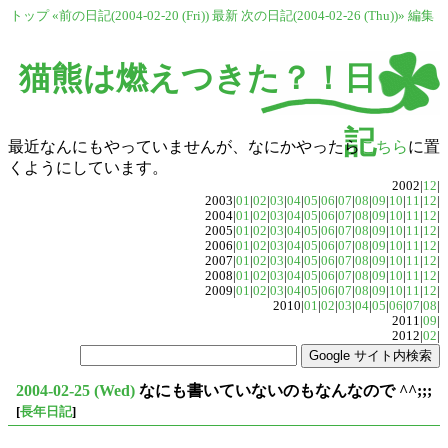
トップ
«前の日記(2004-02-20 (Fri))
最新
次の日記(2004-02-26 (Thu))»
編集
猫熊は燃えつきた？！日
記
最近なんにもやっていませんが、なにかやったら
こちら
に置
くようにしています。
2002|
12
|
2003|
01
|
02
|
03
|
04
|
05
|
06
|
07
|
08
|
09
|
10
|
11
|
12
|
2004|
01
|
02
|
03
|
04
|
05
|
06
|
07
|
08
|
09
|
10
|
11
|
12
|
2005|
01
|
02
|
03
|
04
|
05
|
06
|
07
|
08
|
09
|
10
|
11
|
12
|
2006|
01
|
02
|
03
|
04
|
05
|
06
|
07
|
08
|
09
|
10
|
11
|
12
|
2007|
01
|
02
|
03
|
04
|
05
|
06
|
07
|
08
|
09
|
10
|
11
|
12
|
2008|
01
|
02
|
03
|
04
|
05
|
06
|
07
|
08
|
09
|
10
|
11
|
12
|
2009|
01
|
02
|
03
|
04
|
05
|
06
|
07
|
08
|
09
|
10
|
11
|
12
|
2010|
01
|
02
|
03
|
04
|
05
|
06
|
07
|
08
|
2011|
09
|
2012|
02
|
2004-02-25 (Wed)
なにも書いていないのもなんなので ^^;;;
[
長年日記
]