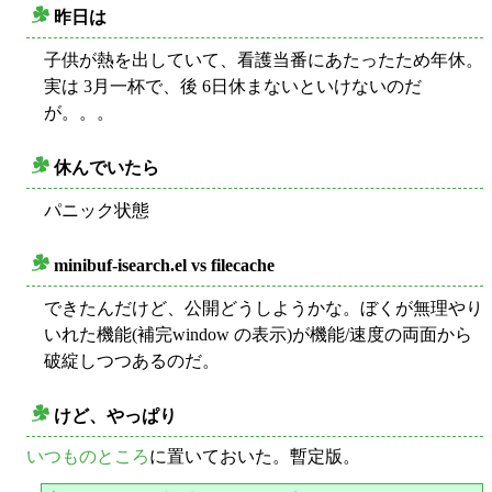
昨日は
○
子供が熱を出していて、看護当番にあたったため年休。
実は 3月一杯で、後 6日休まないといけないのだ
が。。。
休んでいたら
○
パニック状態
minibuf-isearch.el vs filecache
○
できたんだけど、公開どうしようかな。ぼくが無理やり
いれた機能(補完window の表示)が機能/速度の両面から
破綻しつつあるのだ。
けど、やっぱり
○
いつものところ
に置いておいた。暫定版。