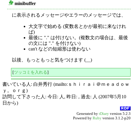
minibuffer
○
に表示されるメッセージやエラーのメッセージでは、
大文字で始める (変数名とかが最初に来なけれ
ば)
最後に "." は付けない。(複数文の場合は、最後
の文には "." を付けない)
can't などの短縮形は使わない
以後、もっともっと気をつけます (__)
[
ツッコミを入れる
]
書いている人: 白井秀行 (mailto:ｓｈｉｒａｉ＠ｍｅａｄｏｗ
ｙ。ｏｒｇ)
訪問して下さった人: 今日: 人, 昨日: , 過去: 人 (2007年5月10
日から)
Generated by
tDiary
version 5.2.3
Powered by
Ruby
version 3.1.2-p20