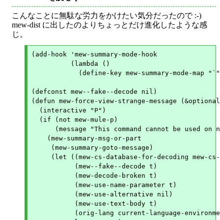
こんなことに無駄な労力をかけたい気分だったので :-)
mew-dist に出したのよりちょっとだけ進化したような感
じ。
(add-hook 'mew-summary-mode-hook

	  (lambda ()

	    (define-key mew-summary-mode-map "`" 'mew-force-view-strange-message)))

(defconst mew--fake--decode nil)

(defun mew-force-view-strange-message (&optional
  (interactive "P")

  (if (not mew-mule-p)

      (message "This command cannot be used on n
    (mew-summary-msg-or-part

     (mew-summary-goto-message)

     (let ((mew-cs-database-for-decoding mew-cs-
	   (mew--fake--decode t)

	   (mew-decode-broken t)

	   (mew-use-name-parameter t)

	   (mew-use-alternative nil)

	   (mew-use-text-body t)

	   (orig-lang current-language-environment)
