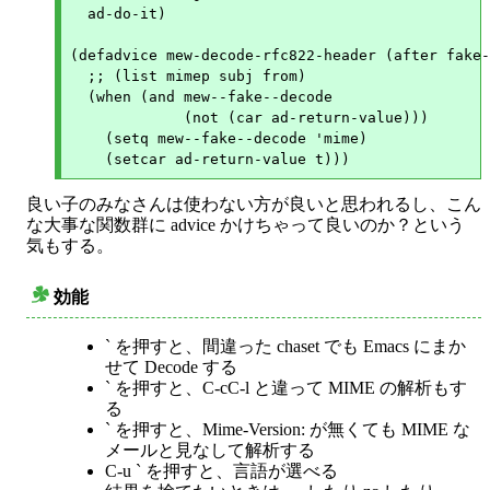
  ad-do-it)

(defadvice mew-decode-rfc822-header (after fake-
  ;; (list mimep subj from)

  (when (and mew--fake--decode

	     (not (car ad-return-value)))

    (setq mew--fake--decode 'mime)

良い子のみなさんは使わない方が良いと思われるし、こん
な大事な関数群に advice かけちゃって良いのか？という
気もする。
効能
○
` を押すと、間違った chaset でも Emacs にまか
せて Decode する
` を押すと、C-cC-l と違って MIME の解析もす
る
` を押すと、Mime-Version: が無くても MIME な
メールと見なして解析する
C-u ` を押すと、言語が選べる