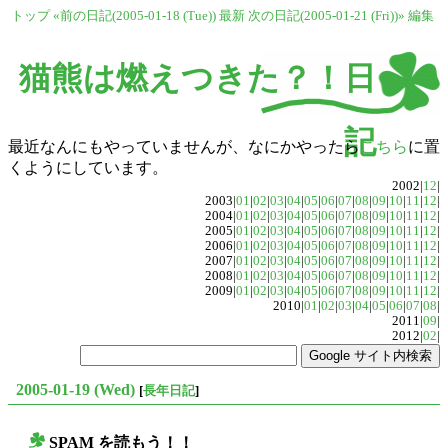
トップ
«前の日記(2005-01-18 (Tue))
最新
次の日記(2005-01-21 (Fri))»
編集
猫熊は燃えつきた？！日
記
最近なんにもやっていませんが、なにかやったら
こちら
に置
くようにしています。
2002|
12
|
2003|
01
|
02
|
03
|
04
|
05
|
06
|
07
|
08
|
09
|
10
|
11
|
12
|
2004|
01
|
02
|
03
|
04
|
05
|
06
|
07
|
08
|
09
|
10
|
11
|
12
|
2005|
01
|
02
|
03
|
04
|
05
|
06
|
07
|
08
|
09
|
10
|
11
|
12
|
2006|
01
|
02
|
03
|
04
|
05
|
06
|
07
|
08
|
09
|
10
|
11
|
12
|
2007|
01
|
02
|
03
|
04
|
05
|
06
|
07
|
08
|
09
|
10
|
11
|
12
|
2008|
01
|
02
|
03
|
04
|
05
|
06
|
07
|
08
|
09
|
10
|
11
|
12
|
2009|
01
|
02
|
03
|
04
|
05
|
06
|
07
|
08
|
09
|
10
|
11
|
12
|
2010|
01
|
02
|
03
|
04
|
05
|
06
|
07
|
08
|
2011|
09
|
2012|
02
|
2005-01-19 (Wed)
[
長年日記
]
SPAM を読もう！！
○