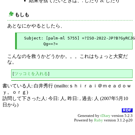
結果を捨てたいときは、. したり zc したり
もしも
○
あとなにかやるとしたら、
  Subject: [palm-ml 5755] =?ISO-2022-JP?B?GyRCJG
こんなのを救うかどうかか。。。これはちょっと大変だ
な。
[
ツッコミを入れる
]
書いている人: 白井秀行 (mailto:ｓｈｉｒａｉ＠ｍｅａｄｏｗ
ｙ。ｏｒｇ)
訪問して下さった人: 今日: 人, 昨日: , 過去: 人 (2007年5月10
日から)
Generated by
tDiary
version 5.2.3
Powered by
Ruby
version 3.1.2-p20