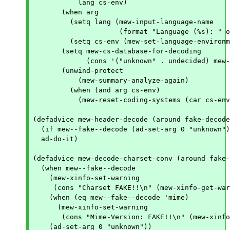
	   lang cs-env)

       (when arg

	 (setq lang (mew-input-language-name

		     (format "Language (%s): " orig-lang) orig-lang))

	 (setq cs-env (mew-set-language-environment-coding-systems lang)))

       (setq mew-cs-database-for-decoding

	     (cons '("unknown" . undecided) mew-cs-database-for-decoding))

       (unwind-protect

	   (mew-summary-analyze-again)

	 (when (and arg cs-env)

	   (mew-reset-coding-systems (car cs-env) (cdr cs-env))))))))

(defadvice mew-header-decode (around fake-decode
  (if mew--fake--decode (ad-set-arg 0 "unknown")
  ad-do-it)

(defadvice mew-decode-charset-conv (around fake-
  (when mew--fake--decode

    (mew-xinfo-set-warning

     (cons "Charset FAKE!!\n" (mew-xinfo-get-war
    (when (eq mew--fake--decode 'mime)

      (mew-xinfo-set-warning

       (cons "Mime-Version: FAKE!!\n" (mew-xinfo
    (ad-set-arg 0 "unknown"))
