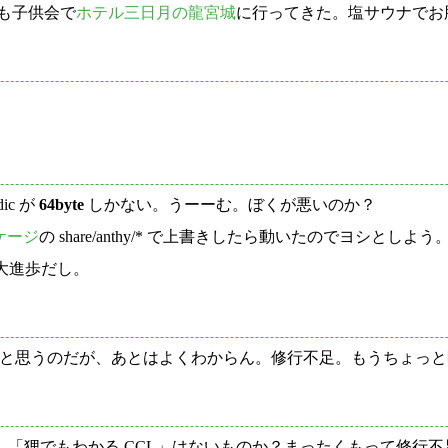
年も子供会で
ホテル三日月の龍宮城
に行ってきた。塩サウナでお
。
ic が
64byte
しかない。うーーむ。ぼくが悪いのか？
ッケージ
の share/anthy/* で上書きしたら動いたのでヨシとしよう
で大進歩だし。
コードができたと思うのだが、あとはよくわからん。修行不足。もうちょっと
「狸でもわかる CCL」はないものか？まったくもって修行不