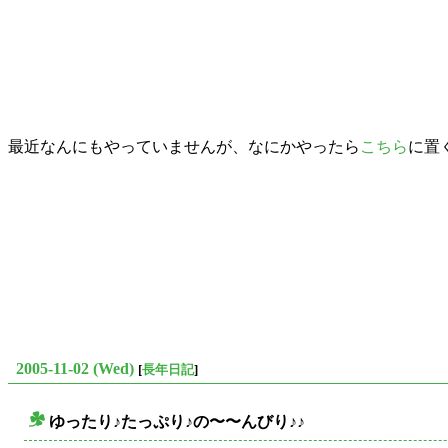
最近なんにもやっていませんが、なにかやったら
こちら
に置
2005-11-02 (Wed)
[
長年日記
]
ゆったり♪たっぷり♪の〜〜んびり♪♪
○