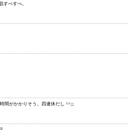
肌すべすべ。
。
時間がかかりそう。四連休だし ^^;;;
足。