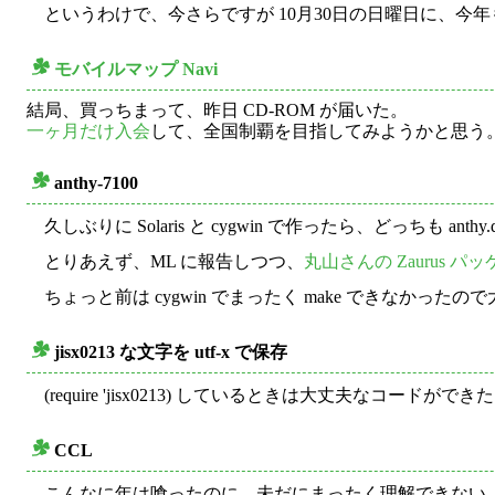
というわけで、今さらですが 10月30日の日曜日に、今
モバイルマップ Navi
○
結局、買っちまって、昨日 CD-ROM が届いた。
一ヶ月だけ入会
して、全国制覇を目指してみようかと思う
anthy-7100
○
久しぶりに Solaris と cygwin で作ったら、どっちも anthy.d
とりあえず、ML に報告しつつ、
丸山さんの Zaurus パ
ちょっと前は cygwin でまったく make できなかったの
jisx0213 な文字を utf-x で保存
○
(require 'jisx0213) しているときは大丈夫な
CCL
○
こんなに年は喰ったのに、未だにまったく理解できない。