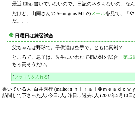
最近 Elisp 書いていないので、日記のネタもないの。な
だけど、山岡さんの Semi-gnus ML の
メール
を見て、「やっ
だ。。。
日曜日は練習試合
○
父ちゃんは野球で。子供達は空手で。ともに真剣？
ところで、息子は、先生にいわれて初の対外試合「
第1
ちゃ高そうだい。
[
ツッコミを入れる
]
書いている人: 白井秀行 (mailto:ｓｈｉｒａｉ＠ｍｅａｄｏｗ
訪問して下さった人: 今日: 人, 昨日: , 過去: 人 (2007年5月10日