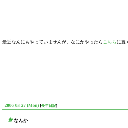
最近なんにもやっていませんが、なにかやったら
こちら
に置
2006-03-27 (Mon)
[
長年日記
]
なんか
○