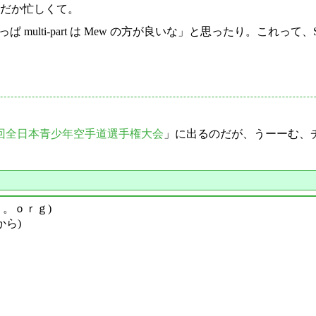
んだか忙しくて。
ぱ multi-part は Mew の方が良いな」と思ったり。これって
2回全日本青少年空手道選手権大会
」に出るのだが、うーーむ、
ｙ。ｏｒｇ)
から)